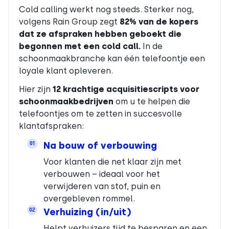
Cold calling werkt nog steeds. Sterker nog,
volgens Rain Group zegt
82% van de kopers
dat ze afspraken hebben geboekt die
begonnen met een cold call.
In de
schoonmaakbranche kan één telefoontje een
loyale klant opleveren.
Hier zijn
12 krachtige acquisitiescripts voor
schoonmaakbedrijven
om u te helpen die
telefoontjes om te zetten in succesvolle
klantafspraken:
Na bouw of verbouwing
01
Voor klanten die net klaar zijn met
verbouwen – ideaal voor het
verwijderen van stof, puin en
overgebleven rommel.
Verhuizing (in/uit)
02
Helpt verhuizers tijd te besparen en een