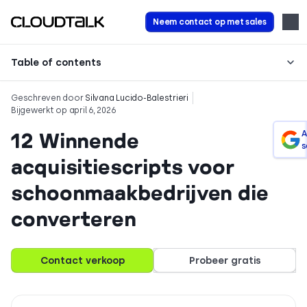
Neem contact op met sales
Table of contents
Geschreven door
Silvana Lucido-Balestrieri
Bijgewerkt op april 6, 2026
12 Winnende
A
s
acquisitiescripts voor
schoonmaakbedrijven die
converteren
Contact verkoop
Probeer gratis