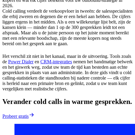
kopers en wat elk cijfer betekent voor uw outbound-strategie in
2026.
Cold calling verdeelt de verkoopvloer in tweeën: de salesspecialisten
die erbij zweren en degenen die er een hekel aan hebben. De cijfers
liggen ergens in het midden. Als u een willekeurige lijst belt, zijn de
kansen klein — minder dan 1 op de 300 gesprekken leidt tot een
afspraak. Maar als u de juiste persoon op het juiste moment bereikt
met een relevante boodschap, zijn de meeste kopers nog steeds
bereid om het gesprek aan te gaan.
Het verschil zit niet in het kanaal, maar in de uitvoering. Tools zoals
de
Power Dialer
en
CRM-integraties
nemen het handmatige belwerk
en het giswerk weg, zodat uw team de tijd kan besteden aan echte
gesprekken in plaats van aan administratie. In deze gids vindt u cold
calling-statistieken die standhouden bij nadere controle — elk cijfer
is herleid naar een primaire bron en gelinkt, zodat u uw team kunt
vergelijken met realistische cijfers.
Verander cold calls in warme gesprekken.
Probeer gratis