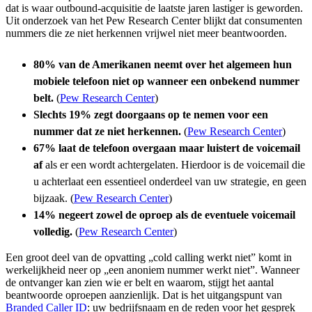
dat is waar outbound-acquisitie de laatste jaren lastiger is geworden.
Uit onderzoek van het Pew Research Center blijkt dat consumenten
nummers die ze niet herkennen vrijwel niet meer beantwoorden.
80% van de Amerikanen neemt over het algemeen hun
mobiele telefoon niet op wanneer een onbekend nummer
belt.
(
Pew Research Center
)
Slechts 19% zegt doorgaans op te nemen voor een
nummer dat ze niet herkennen.
(
Pew Research Center
)
67% laat de telefoon overgaan maar luistert de voicemail
af
als er een wordt achtergelaten. Hierdoor is de voicemail die
u achterlaat een essentieel onderdeel van uw strategie, en geen
bijzaak. (
Pew Research Center
)
14% negeert zowel de oproep als de eventuele voicemail
volledig.
(
Pew Research Center
)
Een groot deel van de opvatting „cold calling werkt niet” komt in
werkelijkheid neer op „een anoniem nummer werkt niet”. Wanneer
de ontvanger kan zien wie er belt en waarom, stijgt het aantal
beantwoorde oproepen aanzienlijk. Dat is het uitgangspunt van
Branded Caller ID
: uw bedrijfsnaam en de reden voor het gesprek