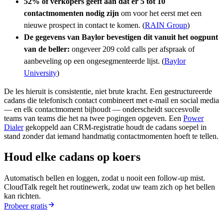
52% of verkopers geeft aan dat er 5 tot 10
contactmomenten nodig zijn
om voor het eerst met een
nieuwe prospect in contact te komen. (
RAIN Group
)
De gegevens van Baylor bevestigen dit vanuit het oogpunt
van de beller:
ongeveer 209 cold calls per afspraak of
aanbeveling op een ongesegmenteerde lijst. (
Baylor
University
)
De les hieruit is consistentie, niet brute kracht. Een gestructureerde
cadans die telefonisch contact combineert met e-mail en social media
— en elk contactmoment bijhoudt — onderscheidt succesvolle
teams van teams die het na twee pogingen opgeven. Een
Power
Dialer
gekoppeld aan CRM-registratie houdt de cadans soepel in
stand zonder dat iemand handmatig contactmomenten hoeft te tellen.
Houd elke cadans op koers
Automatisch bellen en loggen, zodat u nooit een follow-up mist.
CloudTalk regelt het routinewerk, zodat uw team zich op het bellen
kan richten.
Probeer gratis