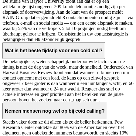
De studie van Baylor University toont aan dat er op een
willekeurige lijst ongeveer 209 koude telefoontjes nodig zijn per
afspraak of doorverwijzing. Aan de kant van de prospect meldt
RAIN Group dat er gemiddeld 8 contactmomenten nodig zijn — via
telefoon, e-mail en social media — om een eerste afspraak te maken,
waarbij 52% van de verkopers 5 tot 10 pogingen nodig heeft om
überhaupt gehoor te krijgen. Consistentie in uw contactstrategie is
belangrijker dan elk afzonderlijk gesprek.
Wat is het beste tijdstip voor een cold call?
De belangrijkste, wetenschappelijk onderbouwde factor voor de
timing is niet de dag van de week, maar de snelheid. Onderzoek van
Harvard Business Review toont aan dat wanneer u binnen een uur
contact opneemt met een lead, de kans op een zinvol gesprek
ongeveer 7 keer groter is dan wanneer u een uur langer wacht, en 60
keer groter dan wanneer u 24 uur wacht. Reageer dus snel op
actuele interesse en geef prioriteit aan het bereiken van de juiste
persoon boven het zoeken naar een „magisch uur“.
Nemen mensen nog wel op bij cold calling?
Steeds vaker doen ze dit alleen als ze de beller herkennen. Pew
Research Center ontdekte dat 80% van de Amerikanen over het
algemeen geen onbekende nummers beantwoordt, en slechts 19%