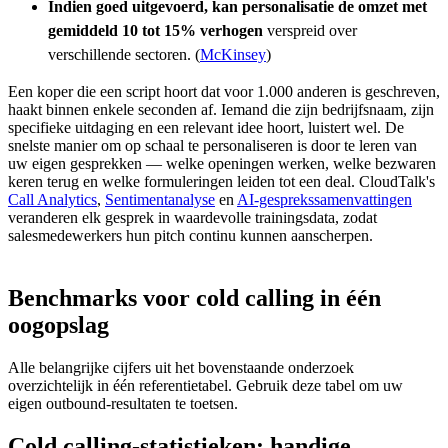
Indien goed uitgevoerd, kan personalisatie de omzet met
gemiddeld 10 tot 15% verhogen
verspreid over
verschillende sectoren. (
McKinsey
)
Een koper die een script hoort dat voor 1.000 anderen is geschreven,
haakt binnen enkele seconden af. Iemand die zijn bedrijfsnaam, zijn
specifieke uitdaging en een relevant idee hoort, luistert wel. De
snelste manier om op schaal te personaliseren is door te leren van
uw eigen gesprekken — welke openingen werken, welke bezwaren
keren terug en welke formuleringen leiden tot een deal. CloudTalk's
Call Analytics
,
Sentimentanalyse
en
AI-gesprekssamenvattingen
veranderen elk gesprek in waardevolle trainingsdata, zodat
salesmedewerkers hun pitch continu kunnen aanscherpen.
Benchmarks voor cold calling in één
oogopslag
Alle belangrijke cijfers uit het bovenstaande onderzoek
overzichtelijk in één referentietabel. Gebruik deze tabel om uw
eigen outbound-resultaten te toetsen.
Cold calling-statistieken: handige