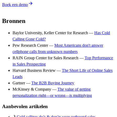
Boek een demo
Bronnen
Baylor University, Keller Center for Research —
Has Cold
Calling Gone Cold?
Pew Research Center —
Most Americans don't answer
cellphone calls from unknown numbers
RAIN Group Center for Sales Research —
Top Performance
in Sales Prospecting
Harvard Business Review —
The Short Life of Online Sales
Leads
Gartner —
The B2B Buying Journey
McKinsey & Company —
The value of getting
personalization right—or wrong—is multiplying
Aanbevolen artikelen
Cold calling: do’s & don’ts voor outbound sales