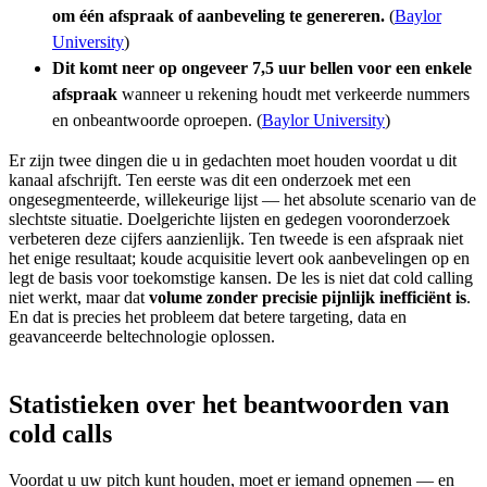
om één afspraak of aanbeveling te genereren.
(
Baylor
University
)
Dit komt neer op ongeveer 7,5 uur bellen voor een enkele
afspraak
wanneer u rekening houdt met verkeerde nummers
en onbeantwoorde oproepen. (
Baylor University
)
Er zijn twee dingen die u in gedachten moet houden voordat u dit
kanaal afschrijft. Ten eerste was dit een onderzoek met een
ongesegmenteerde, willekeurige lijst — het absolute scenario van de
slechtste situatie. Doelgerichte lijsten en gedegen vooronderzoek
verbeteren deze cijfers aanzienlijk. Ten tweede is een afspraak niet
het enige resultaat; koude acquisitie levert ook aanbevelingen op en
legt de basis voor toekomstige kansen. De les is niet dat cold calling
niet werkt, maar dat
volume zonder precisie pijnlijk inefficiënt is
.
En dat is precies het probleem dat betere targeting, data en
geavanceerde beltechnologie oplossen.
Statistieken over het beantwoorden van
cold calls
Voordat u uw pitch kunt houden, moet er iemand opnemen — en