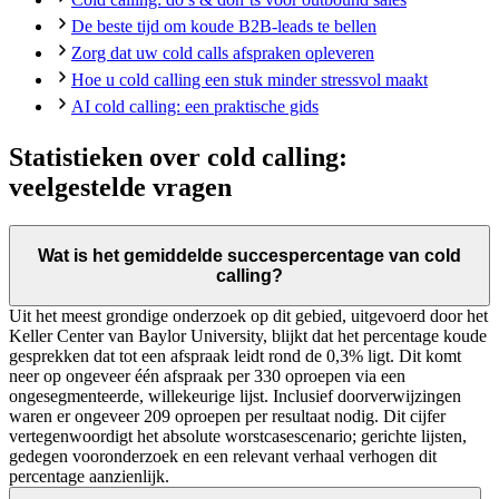
De beste tijd om koude B2B-leads te bellen
Zorg dat uw cold calls afspraken opleveren
Hoe u cold calling een stuk minder stressvol maakt
AI cold calling: een praktische gids
Statistieken over cold calling:
veelgestelde vragen
Wat is het gemiddelde succespercentage van cold
calling?
Uit het meest grondige onderzoek op dit gebied, uitgevoerd door het
Keller Center van Baylor University, blijkt dat het percentage koude
gesprekken dat tot een afspraak leidt rond de 0,3% ligt. Dit komt
neer op ongeveer één afspraak per 330 oproepen via een
ongesegmenteerde, willekeurige lijst. Inclusief doorverwijzingen
waren er ongeveer 209 oproepen per resultaat nodig. Dit cijfer
vertegenwoordigt het absolute worstcasescenario; gerichte lijsten,
gedegen vooronderzoek en een relevant verhaal verhogen dit
percentage aanzienlijk.