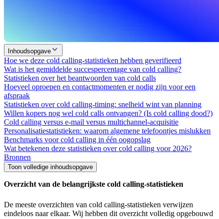
Inhoudsopgave
Hoe we deze cold calling-statistieken hebben geverifieerd
Wat is het gemiddelde succespercentage van cold calling?
Statistieken over het beantwoorden van cold calls
Hoeveel oproepen en contactmomenten er nodig zijn voor een
afspraak
Statistieken over cold calling-timing: snelheid wint van planning
Willen kopers nog wel cold calls ontvangen? (Is cold calling dood?)
Cold calling versus e-mail versus multichannel-acquisitie
Personalisatiestatistieken: waarom algemene telefoontjes mislukken
Benchmarks voor cold calling in één oogopslag
Wat betekenen deze statistieken over cold calling voor 2026?
Bronnen
Toon volledige inhoudsopgave
Overzicht van de belangrijkste cold calling-statistieken
De meeste overzichten van cold calling-statistieken verwijzen
eindeloos naar elkaar. Wij hebben dit overzicht volledig opgebouwd