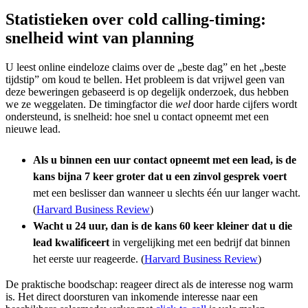
Statistieken over cold calling-timing:
snelheid wint van planning
U leest online eindeloze claims over de „beste dag” en het „beste
tijdstip” om koud te bellen. Het probleem is dat vrijwel geen van
deze beweringen gebaseerd is op degelijk onderzoek, dus hebben
we ze weggelaten. De timingfactor die
wel
door harde cijfers wordt
ondersteund, is snelheid: hoe snel u contact opneemt met een
nieuwe lead.
Als u binnen een uur contact opneemt met een lead, is de
kans bijna 7 keer groter dat u een zinvol gesprek voert
met een beslisser dan wanneer u slechts één uur langer wacht.
(
Harvard Business Review
)
Wacht u 24 uur, dan is de kans 60 keer kleiner dat u die
lead kwalificeert
in vergelijking met een bedrijf dat binnen
het eerste uur reageerde. (
Harvard Business Review
)
De praktische boodschap: reageer direct als de interesse nog warm
is. Het direct doorsturen van inkomende interesse naar een