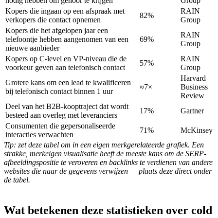
nodig hebben om gehoor te krijgen
Group
Kopers die ingaan op een afspraak met
RAIN
82%
verkopers die contact opnemen
Group
Kopers die het afgelopen jaar een
RAIN
telefoontje hebben aangenomen van een
69%
Group
nieuwe aanbieder
Kopers op C-level en VP-niveau die de
RAIN
57%
voorkeur geven aan telefonisch contact
Group
Harvard
Grotere kans om een lead te kwalificeren
≈7×
Business
bij telefonisch contact binnen 1 uur
Review
Deel van het B2B-kooptraject dat wordt
17%
Gartner
besteed aan overleg met leveranciers
Consumenten die gepersonaliseerde
71%
McKinsey
interacties verwachten
Tip: zet deze tabel om in een eigen merkgerelateerde grafiek. Een
strakke, merkeigen visualisatie heeft de meeste kans om de SERP-
afbeeldingspositie te veroveren en backlinks te verdienen van andere
websites die naar de gegevens verwijzen — plaats deze direct onder
de tabel.
Wat betekenen deze statistieken over cold