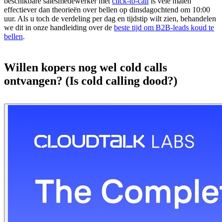
beschikbare salesmedewerker met
click-to-call
is vele malen
effectiever dan theorieën over bellen op dinsdagochtend om 10:00
uur. Als u toch de verdeling per dag en tijdstip wilt zien, behandelen
we dit in onze handleiding over de
beste tijd om B2B-leads koud te
bellen
.
Willen kopers nog wel cold calls
ontvangen? (Is cold calling dood?)