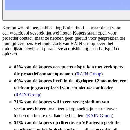
Kort antwoord: nee, cold calling is niet dood — maar de lat voor
een waardevol gesprek ligt wel hoger. Kopers staan open voor
proactief contact, maar ze hebben geen geduld voor gesprekken die
hun tijd verdoen. Het onderzoek van RAIN Group levert het
duidelijkste bewijs dat proactieve acquisitie nog steeds afspraken
oplevert.
82% van de kopers accepteert afspraken met verkopers
die proactief contact opnemen
. (
RAIN Group
)
69% van de kopers heeft in de afgelopen 12 maanden een
telefoontje geaccepteerd van een nieuwe aanbieder.
(
RAIN Group
)
71% van de kopers wil in een vroeg stadium van
verkopers horen
, wanneer ze op zoek zijn naar nieuwe
ideeën om betere resultaten te behalen. (
RAIN Group
)
57% van de kopers op directie- en VP-niveau geeft de
voorkeur aan telefonisch contact
— dit is meer dan bij