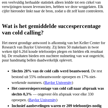
een veelvuldig herhaalde statistiek alleen leidde tot een cirkel van
verwijzingen tussen leveranciers, hebben we deze weggelaten. Elk
cijfer hieronder linkt naar de bron, zodat u dit zelf kunt controleren.
Wat is het gemiddelde succespercentage
van cold calling?
Het meest grondige antwoord is afkomstig van het Keller Center for
Research van Baylor University. Zij lieten 50 makelaars in twee
weken tijd 6.264 koude telefoontjes plegen en hielden elk resultaat
bij. De resultaten bieden een nuchtere nulmeting van wat ongericht,
puur handmatig bellen daadwerkelijk oplevert.
Slechts 28% van de cold calls werd beantwoord.
De rest
bestond uit 55% onbeantwoorde oproepen en 17% niet-
werkende nummers. (
Baylor University
)
Het conversiepercentage van cold call naar afspraak was
slechts 0,3%
— ongeveer één afspraak voor elke 330
oproepen. (
Baylor University
)
Inclusief aanbevelingen waren er 209 telefoontjes nodig