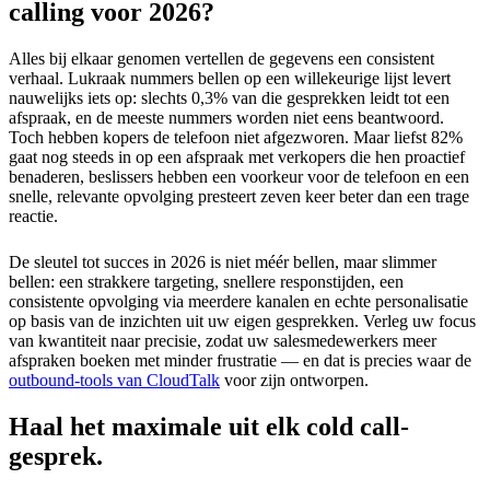
calling voor 2026?
Alles bij elkaar genomen vertellen de gegevens een consistent
verhaal. Lukraak nummers bellen op een willekeurige lijst levert
nauwelijks iets op: slechts 0,3% van die gesprekken leidt tot een
afspraak, en de meeste nummers worden niet eens beantwoord.
Toch hebben kopers de telefoon niet afgezworen. Maar liefst 82%
gaat nog steeds in op een afspraak met verkopers die hen proactief
benaderen, beslissers hebben een voorkeur voor de telefoon en een
snelle, relevante opvolging presteert zeven keer beter dan een trage
reactie.
De sleutel tot succes in 2026 is niet méér bellen, maar slimmer
bellen: een strakkere targeting, snellere responstijden, een
consistente opvolging via meerdere kanalen en echte personalisatie
op basis van de inzichten uit uw eigen gesprekken. Verleg uw focus
van kwantiteit naar precisie, zodat uw salesmedewerkers meer
afspraken boeken met minder frustratie — en dat is precies waar de
outbound-tools van CloudTalk
voor zijn ontworpen.
Haal het maximale uit elk cold call-
gesprek.