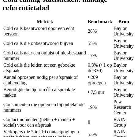
referentietabel
Metriek
Benchmark
Bron
Cold calls beantwoord door een echt
Baylor
28%
persoon
University
Baylor
Cold calls die onbeantwoord blijven
55%
University
Cold calls naar een onjuist of niet-bestaand
Baylor
17%
nummer
University
Cold calls die leiden tot een geboekte
0,3% (≈1 op
Baylor
afspraak
de 330)
University
Aantal oproepen nodig per afspraak of
≈209
Baylor
aanbeveling
oproepen
University
Benodigde beltijd om één afspraak te
Baylor
≈7,5 uur
maken
University
Pew
Consumenten die opnemen bij onbekende
19%
Research
nummers
Center
Contactmomenten (bellen + mailen +
RAIN
8
social) voor een afspraak
Group
Verkopers die 5 tot 10 contactpogingen
RAIN
52%