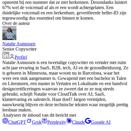
opneemt bij een nummer dat ze niet herkennen. Desondanks luistert
67% wel de voicemail af als er een wordt achtergelaten. Een
duidelijke voicemail en een herkenbare, geverifieerde beller-ID zijn
tegenwoordig dus essentieel om binnen te komen.
Over de auteur
Natalie Asmussen
Senior Copywriter
Profiel
Natalie Asmussen is een tweetalige copywriter en vertaler met ruim
acht jaar ervaring in SaaS, B2B, tech, AI en de gezondheidszorg. Ze
is geboren in Minnesota, maar woont nu in Barcelona, waar het
weer een stuk aangenamer is. Gewapend met een bachelor in Talen
en Literaturen, een master in Vertalen en Lokalisatie en een handvol
designcertificeringen waarvan ze zweert dat ze ze nog steeds
gebruikt, schrijft Natalie voor CloudTalk over AI, SaaS,
klantervaring en salestech. Haar doel? Jargon vermijden,
nauwkeurig blijven en deze technische teksten waar mogelijk prettig
leesbaar maken.
Analyseer de inhoud van dit bericht met
ChatGPT
Grok
Perplexity
Claude
Google AI