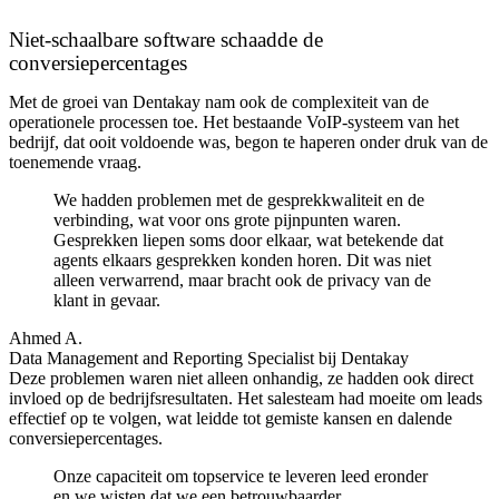
Niet-schaalbare software schaadde de
conversiepercentages
Met de groei van Dentakay nam ook de complexiteit van de
operationele processen toe. Het bestaande VoIP-systeem van het
bedrijf, dat ooit voldoende was, begon te haperen onder druk van de
toenemende vraag.
We hadden problemen met de gesprekkwaliteit en de
verbinding, wat voor ons grote pijnpunten waren.
Gesprekken liepen soms door elkaar, wat betekende dat
agents elkaars gesprekken konden horen. Dit was niet
alleen verwarrend, maar bracht ook de privacy van de
klant in gevaar.
Ahmed A.
Data Management and Reporting Specialist bij Dentakay
Deze problemen waren niet alleen onhandig, ze hadden ook direct
invloed op de bedrijfsresultaten. Het salesteam had moeite om leads
effectief op te volgen, wat leidde tot gemiste kansen en dalende
conversiepercentages.
Onze capaciteit om topservice te leveren leed eronder
en we wisten dat we een betrouwbaarder