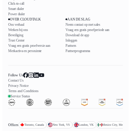
Click-to-call
Smart dialer
Power dialer
OVER CLOUDTALK
AAN DE SLAG
Ons verhaal
Neem contact op met sales
Werken bij ons
Vraag een gratis proefperiode aan
Beveiliging
Download de app
Trust Center
Inloggen
Vraag een gratis proefversie aan
Partners
Merkactiva en persruimte
Partnerprogramma
Follow Us
Contact Us
Privacy Notice
Terms and Conditions
Service Status
Offices
Toronto, Canada
New York, VS
London, VK
Mexico City, Mexico