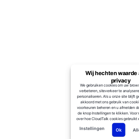
Wij hechten waarde
privacy
We gebruiken cookies om uw brows
verbeteren, siteverkeer te analyser
personaliseren. Als u onze site blijft 
akkoord met ons gebruik van cooki
voorkeuren beheren en u afmelden do
de knop Instellingen te klikken. Voor
over hoe CloudTalk cookies gebruikt
verwerkt, raadpleegt u onze
Privac
Instellingen
Ok
Al