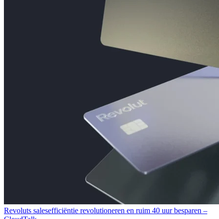
Revoluts salesefficiëntie revolutioneren en ruim 40 uur besparen –