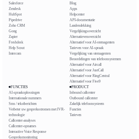
Salesforce
Blog
Zendesk
Apps
HubSpot
Helpcenter
Pipedrive
API-documentatie
Zoho CRM
Landendekking
Gong
Vergelijkingsoverzicht
Zapier
Alternatievenoverzicht
Freshdesk
Alternatief voor AI-stemagenten
Help Scout
Tarieven voor AI-spraak
Intercom
Vergelijking van stemagenten
Beoordelingen van telefoonsystemen
Alternatief voor Aircall
Alternatief voor JustCall
Alternatief voor RingCentral
Alternatief voor Five9
FUNCTIES
PRODUCT
AI-spraakoplossingen
Inbound callcenter
Internationale nummers
Outbound callcenter
Sms / tekstberichten
Zakelijk telefoonsysteem
Verbeter uw gespreksstromen met IVR-
Functies
technologie
Tarieven
Callcenter-analyses
Callcenter-opnames
Interactive Voice Response
Gespreksmonitoring