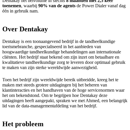
Dentakay het belvolume in slechts
8 maanden met 2,5 keer
toenemen
, waarbij
90% van de agents
de Power Dialer vanaf dag
één in gebruik nam.
Over Dentakay
Dentakay is een toonaangevend bedrijf in de tandheelkundige
toerismebranche, gespecialiseerd in het aanbieden van
hoogwaardige tandheelkundige behandelingen aan internationale
cliënten. Het bedrijf staat bekend om zijn inzet om betaalbare en
kwalitatieve tandheelkundige zorg te leveren door optimaal gebruik
te maken van zijn sterke wereldwijde aanwezigheid.
Toen het bedrijf zijn wereldwijde bereik uitbreidde, kreeg het te
maken met steeds grotere uitdagingen bij het beheren van
klantinteracties en het handhaven van de hoge servicenormen waar
het om bekendstond. Om te begrijpen hoe Dentakay deze
uitdagingen heeft aangepakt, spraken we met Ahmed, een belangrijk
lid van de data-managementafdeling van het bedrijf.
Het probleem