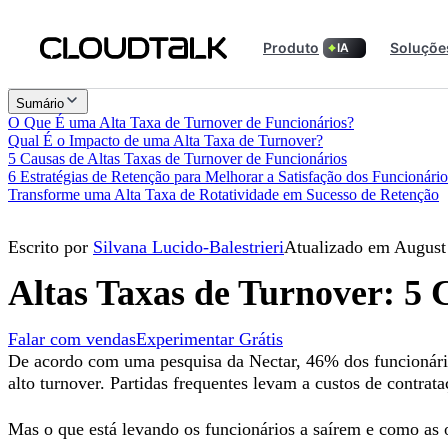
Produto
Soluçõe
IA
Sumário
O Que É uma Alta Taxa de Turnover de Funcionários?
Qual É o Impacto de uma Alta Taxa de Turnover?
5 Causas de Altas Taxas de Turnover de Funcionários
6 Estratégias de Retenção para Melhorar a Satisfação dos Funcionári
Transforme uma Alta Taxa de Rotatividade em Sucesso de Retenção
Escrito por
Silvana Lucido-Balestrieri
Atualizado em August
Altas Taxas de Turnover: 5
Falar com vendas
Experimentar Grátis
De acordo com uma pesquisa da Nectar, 46% dos funcionário
alto turnover. Partidas frequentes levam a custos de contrat
Mas o que está levando os funcionários a saírem e como as 