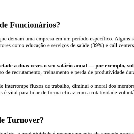
de Funcionários?
 que deixam uma empresa em um período específico. Alguns se
tores como educação e serviços de saúde (39%) e call cente
metade a duas vezes o seu salário anual — por exemplo, s
so de recrutamento, treinamento e perda de produtividade dur
e interrompe fluxos de trabalho, diminui o moral dos membros
s é vital para lidar de forma eficaz com a rotatividade volunt
de Turnover?
nário, a produtividade é menor enquanto ele aprende process