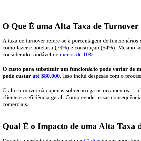
O Que É uma Alta Taxa de Turnover 
A taxa de turnover refere-se à porcentagem de funcionários
como lazer e hotelaria (
79%
) e construção (54%). Mesmo se
considerado saudável de
menos de 10%
.
O custo para substituir um funcionário pode variar de 
pode custar
até $80,000
. Isso inclui despesas com o proces
O alto turnover não apenas sobrecarrega os orçamentos — el
cliente e a eficiência geral. Compreender essas consequência
comerciais.
Qual É o Impacto de uma Alta Taxa 
Durante o período de adaptação de
90 dias
de um novo funcio