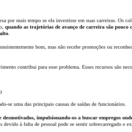
a por mais tempo se ela investisse em suas carreiras. Os co
to,
quando as trajetórias de avanço de carreira são pouco c
alto
.
sistentemente bom, mas não recebe promoções ou reconhecim
imento contribui para esse problema. Esses recursos são nece
ho
do-se uma das principais causas de saídas de funcionários.
s e desmotivados, impulsionando-os a buscar empregos onde 
s devido à falta de pessoal pode se sentir sobrecarregado e e