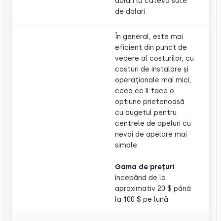
dolari la câteva sute
de dolari
În general, este mai
eficient din punct de
vedere al costurilor, cu
costuri de instalare și
operaționale mai mici,
ceea ce îl face o
opțiune prietenoasă
cu bugetul pentru
centrele de apeluri cu
nevoi de apelare mai
simple.
Gama de prețuri
:
începând de la
aproximativ 20 $ până
la 100 $ pe lună