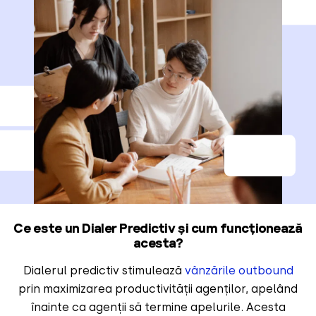
Ce este un Dialer Predictiv și cum funcționează
acesta?
Dialerul predictiv stimulează
vânzările outbound
prin maximizarea productivității agenților, apelând
înainte ca agenții să termine apelurile. Acesta