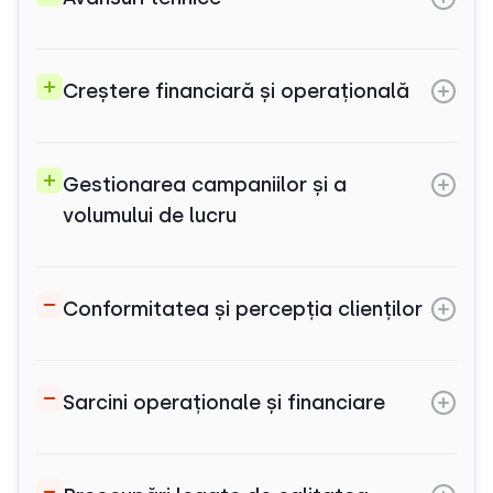
Creștere financiară și operațională
Gestionarea campaniilor și a
volumului de lucru
Conformitatea și percepția clienților
Sarcini operaționale și financiare