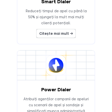
Smart Dialer
Reduceți timpul de apel cu până la
50% și ajungeți la mult mai mulți
clienți potențiali.
Citește mai mult →
Power Dialer
Atribuiți agenților campanii de apeluri
cu scenarii de apel și sondaje și
simplificați munca administrativă