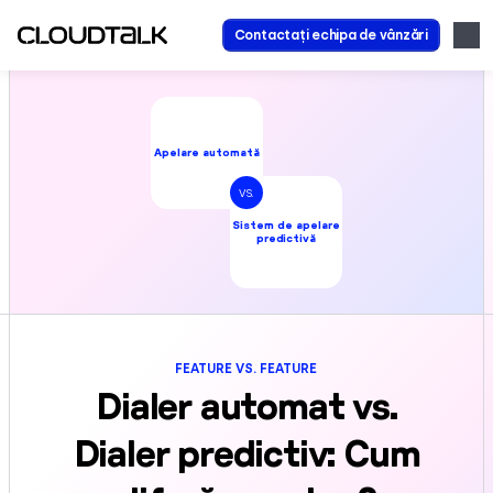
Contactați echipa de vânzări
Apelare automată
Sistem de apelare
predictivă
FEATURE VS. FEATURE
Dialer automat vs.
Dialer predictiv: Cum