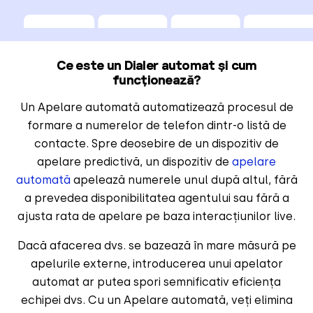
Ce este un Dialer automat și cum
funcționează?
Un Apelare automată automatizează procesul de
formare a numerelor de telefon dintr-o listă de
contacte. Spre deosebire de un dispozitiv de
apelare predictivă, un dispozitiv de
apelare
automată
apelează numerele unul după altul, fără
a prevedea disponibilitatea agentului sau fără a
ajusta rata de apelare pe baza interacțiunilor live.
Dacă afacerea dvs. se bazează în mare măsură pe
apelurile externe, introducerea unui apelator
automat ar putea spori semnificativ eficiența
echipei dvs. Cu un Apelare automată, veți elimina