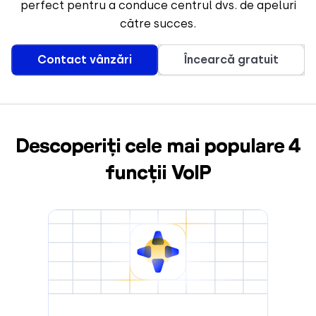
perfect pentru a conduce centrul dvs. de apeluri
către succes.
Contact vânzări
Încearcă gratuit
Descoperiți cele mai populare 4
funcții VoIP