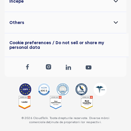
Incepe
Others
Cookie preferences
/ Do not sell or share my
personal data
© 2026 CloudTalk. Toate drepturile rezervate. Diverse mărci
comerciale deținute de proprietarii lor respectivi.