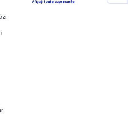
Afișați toate cuprinsurile
zi,
i
l
r.