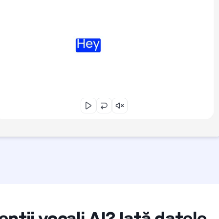
nții vocali AI? Iată datele