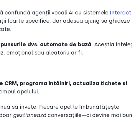
ă confundă agenții vocali AI cu sistemele
Interact
tuații foarte specifice, dar adesea ajung să ghideze
izate.
ăspunsurile dvs. automate de bază
. Aceștia înțel
z, emoțional sau aleatoriu ar fi.
e CRM, programa întâlniri, actualiza tichete și
 timpul apelului.
tinuă să învețe. Fiecare apel le îmbunătățește
u doar
gestionează
conversațiile—ci devine mai bun