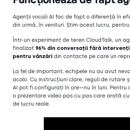
Logan
, Subscription Renewal Agent
Agenții vocali AI fac de fapt o diferență în efi
Get CSAT after support
din urmă, în venituri. Știm acest lucru, pentr
Morgan
, CX Feedback Agent
Într-un experiment de teren CloudTalk, un ag
Get NPS or demo feedback
finalizat
96% din conversații fără interven
Parker
, Post-Sales Feedback Agent
pentru vânzări
din contacte pe care un repre
Qualify a trial lead
Blake
, Trial Signup Qualifier
La fel de important, echipele nu au avut ne
acolo. Cu instrucțiuni clare, reguli de rutare
AI pot fi configurați în ore—nu în luni. Pent
o prezentare video pas cu pas care arată cum 
de lucru reale.