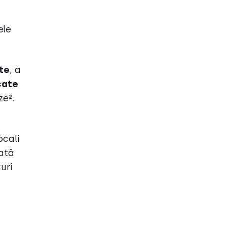
ele
ite
, a
cate
ze².
ocali
iată
uri