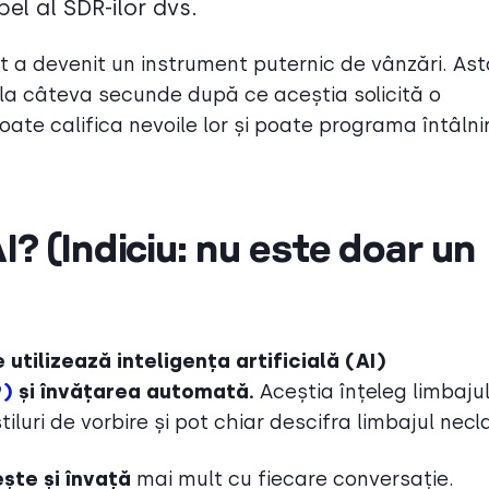
pel al SDR-ilor dvs.
a devenit un instrument puternic de vânzări. Astă
i la câteva secunde după ce aceștia solicită o
ate califica nevoile lor și poate programa întâlnir
? (Indiciu: nu este doar un
utilizează inteligența artificială (AI)
P)
și învățarea automată.
Aceștia înțeleg limbaju
luri de vorbire și pot chiar descifra limbajul necla
ște și învață
mai mult cu fiecare conversație.