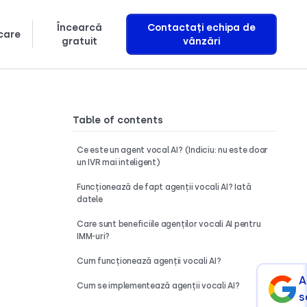
Încearcă
Contactați echipa de
care
gratuit
vânzări
Aflați exact cum construim agenți vocali AI care generează venituri
Table of contents
Ce este un agent vocal AI? (Indiciu: nu este doar
un IVR mai inteligent)
Funcționează de fapt agenții vocali AI? Iată
datele
Care sunt beneficiile agenților vocali AI pentru
IMM-uri?
Cum funcționează agenții vocali AI?
A
Cum se implementează agenții vocali AI?
s