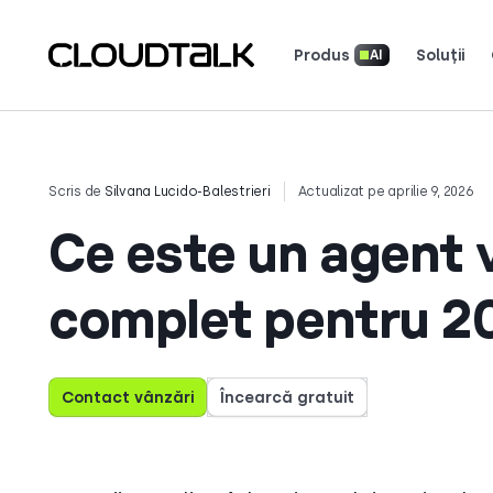
Produs
Soluții
AI
Securitate și conformitate
Instrumente și calculatoare
Descărcați aplicațiile noastre
Citiți cum echipe reale fol
Spuneți-vă povestea. Câștigați atenția.
Scris de
Silvana Lucido-Balestrieri
Actualizat pe aprilie 9, 2026
Ce este un agent v
complet pentru 2
Contact vânzări
Încearcă gratuit