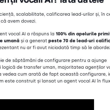
ciență, scalabilitate, calificarea lead-urilor și, în c
u că avem dovezi.
ent vocal AI a răspuns la
100% din apelurile prim
ție umană
și a generat
peste 70 de lead-uri califi
zentant nu ar fi avut niciodată timp să le aborde
voie de săptămâni de configurare pentru a ajunge
 și logică de transfer uman, majoritatea agenților v
ru a vedea cum arată de fapt această configurare, 
este construit și lansat un agent vocal AI în flux