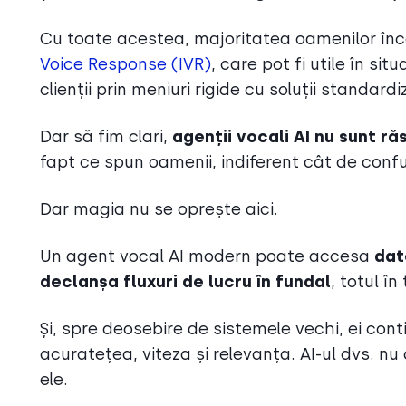
Cu toate acestea, majoritatea oamenilor înc
Voice Response (IVR)
, care pot fi utile în si
clienții prin meniuri rigide cu soluții standard
Dar să fim clari,
agenții vocali AI nu sunt r
fapt ce spun oamenii, indiferent cât de confu
Dar magia nu se oprește aici.
Un agent vocal AI modern poate accesa
dat
declanșa fluxuri de lucru în fundal
, totul în
Și, spre deosebire de sistemele vechi, ei con
acuratețea, viteza și relevanța. AI-ul dvs. n
ele.