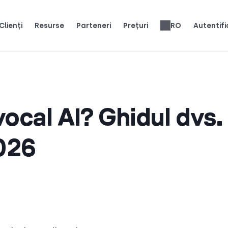
Clienți
Resurse
Parteneri
Prețuri
RO
Autentifi
osesc CloudTalk pentru a crește.
Câștigați 25% MRR pentru fiecare înregistrare.
Cărți electronice și ghiduri
Recenzii sisteme telefonice
English
Español
Français
Português
Deutsch
Italiano
العربية
Slovenčina
Svenska
Türkçe
Nederlands
עברית
繁體中文
Ελληνικά
Polski
ocal AI? Ghidul dvs.
026