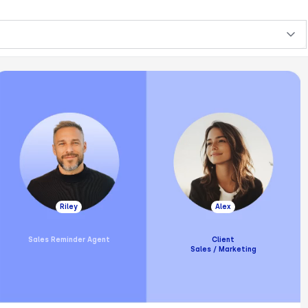
Riley
Alex
Sales Reminder Agent
Client
Sales / Marketing