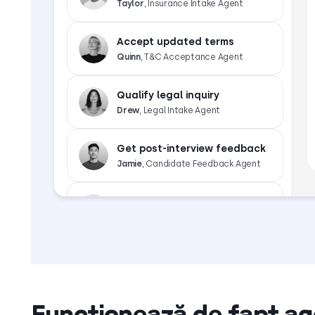
Taylor
, Insurance Intake Agent
Accept updated terms
Quinn
, T&C Acceptance Agent
Qualify legal inquiry
Drew
, Legal Intake Agent
Get post-interview feedback
Jamie
, Candidate Feedback Agent
Pre-screen a candidate
Skyler
, Applicant Pre-screen Agent
Confirm account action
Morgan
, Action Reminder Agent
Funcționează de fapt age
Get a renewal reminder