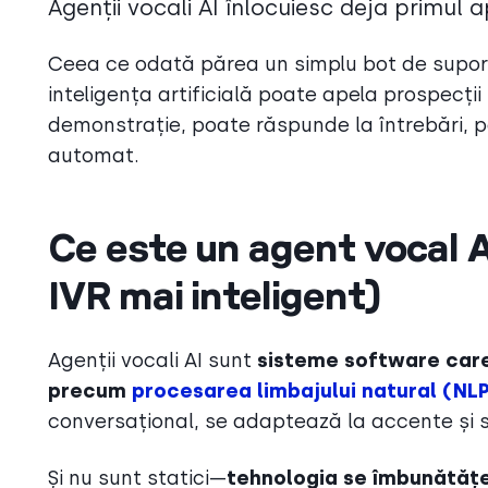
Agenții vocali AI înlocuiesc deja primul a
Ceea ce odată părea un simplu bot de suport 
inteligența artificială poate apela prospecți
demonstrație, poate răspunde la întrebări, po
automat.
Ce este un agent vocal AI
IVR mai inteligent)
Agenții vocali AI sunt
sisteme software care 
precum
procesarea limbajului natural (NL
conversațional, se adaptează la accente și sti
Și nu sunt statici—
tehnologia se îmbunătățe