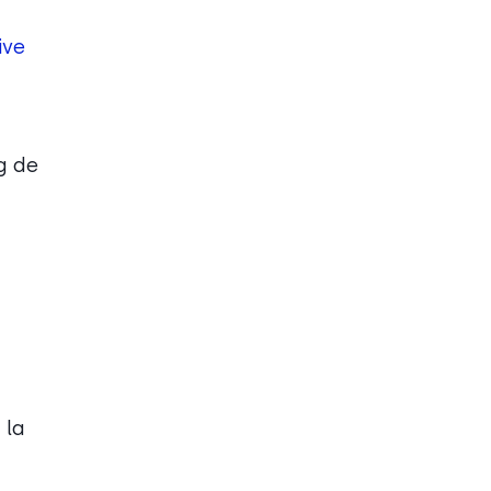
ive
eg de
 la