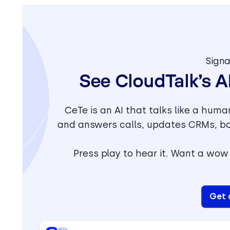
Signa
See CloudTalk’s A
CeTe is an AI that talks like a human
and answers calls, updates CRMs, bo
Press play to hear it. Want a wow 
Get 