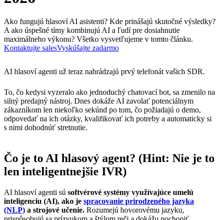
Ako fungujú hlasoví AI asistenti? Kde prinášajú skutočné výsledky?
A ako úspešné tímy kombinujú AI a ľudí pre dosiahnutie
maximálneho výkonu? Všetko vysvetľujeme v tomto článku.
Kontaktujte sales
Vyskúšajte zadarmo
AI hlasoví agenti už teraz nahrádzajú prvý telefonát vašich SDR.
To, čo kedysi vyzeralo ako jednoduchý chatovací bot, sa zmenilo na
silný predajný nástroj. Dnes dokáže AI zavolať potenciálnym
zákazníkom len niekoľko sekúnd po tom, čo požiadajú o demo,
odpovedať na ich otázky, kvalifikovať ich potreby a automaticky si
s nimi dohodnúť stretnutie.
Čo je to AI hlasový agent? (Hint: Nie je to
len inteligentnejšie IVR)
AI hlasoví agenti sú
softvérové systémy využívajúce umelú
inteligenciu (AI), ako je
spracovanie prirodzeného jazyka
(NLP)
a strojové učenie.
Rozumejú hovorovému jazyku,
prispôsobujú sa prízvukom a štýlom reči a dokážu pochopiť