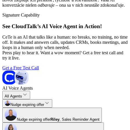
konverzácie nielen
odbavuje
– ona sa v nich neustále zdokonaľuje.
Signature Capability
See CloudTalk’s AI Voice Agent in Action!
CeTe is an AI that talks like a human: no breaks, no training, no time
off. It makes and answers calls, updates CRMs, books meetings, and
loops in a human only when needed.
Press play to hear it. Want a wow moment? Get a free test call and
try it live.
Get a Free Test Call
AI Voice Agents
All Agents
Nudge expiring offer
Nudge expiring offer
Riley
,
Sales Reminder Agent