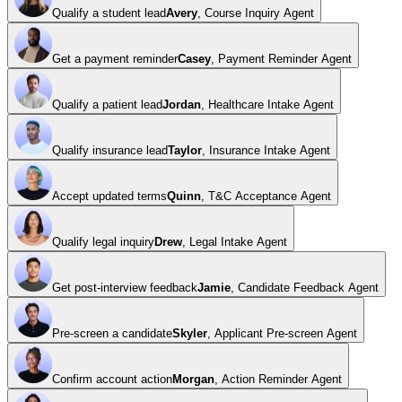
Qualify a student lead
Avery
,
Course Inquiry Agent
Get a payment reminder
Casey
,
Payment Reminder Agent
Qualify a patient lead
Jordan
,
Healthcare Intake Agent
Qualify insurance lead
Taylor
,
Insurance Intake Agent
Accept updated terms
Quinn
,
T&C Acceptance Agent
Qualify legal inquiry
Drew
,
Legal Intake Agent
Get post-interview feedback
Jamie
,
Candidate Feedback Agent
Pre-screen a candidate
Skyler
,
Applicant Pre-screen Agent
Confirm account action
Morgan
,
Action Reminder Agent