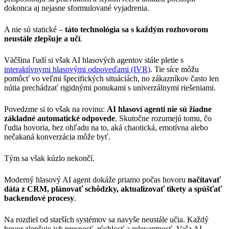
dokonca aj nejasne sformulované vyjadrenia.
A nie sú statické –
táto technológia sa s každým rozhovorom
neustále zlepšuje a učí
.
Väčšina ľudí si však AI hlasových agentov stále pletie s
interaktívnymi hlasovými odpoveďami (IVR)
. Tie síce môžu
pomôcť vo veľmi špecifických situáciách, no zákazníkov často len
nútia prechádzať rigidnými ponukami s univerzálnymi riešeniami.
Povedzme si to však na rovinu:
AI hlasoví agenti nie sú žiadne
základné automatické odpovede
. Skutočne rozumejú tomu, čo
ľudia hovoria, bez ohľadu na to, aká chaotická, emotívna alebo
nečakaná konverzácia môže byť.
Tým sa však kúzlo nekončí.
Moderný hlasový AI agent dokáže priamo počas hovoru
načítavať
dáta z CRM, plánovať schôdzky, aktualizovať tikety a spúšťať
backendové procesy
.
Na rozdiel od starších systémov sa navyše neustále učia. Každý
hovor zlepšuje ich presnosť, rýchlosť a relevantnosť. Vaša AI