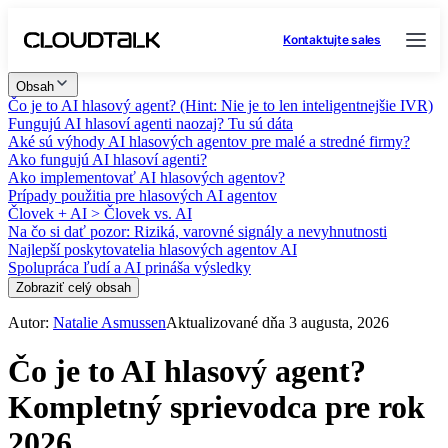
Kontaktujte sales
Obsah
Čo je to AI hlasový agent? (Hint: Nie je to len inteligentnejšie IVR)
Fungujú AI hlasoví agenti naozaj? Tu sú dáta
Aké sú výhody AI hlasových agentov pre malé a stredné firmy?
Ako fungujú AI hlasoví agenti?
Ako implementovať AI hlasových agentov?
Prípady použitia pre hlasových AI agentov
Človek + AI > Človek vs. AI
Na čo si dať pozor: Riziká, varovné signály a nevyhnutnosti
Najlepší poskytovatelia hlasových agentov AI
Spolupráca ľudí a AI prináša výsledky
Zobraziť celý obsah
Autor:
Natalie Asmussen
Aktualizované dňa 3 augusta, 2026
Čo je to AI hlasový agent?
Kompletný sprievodca pre rok
2026