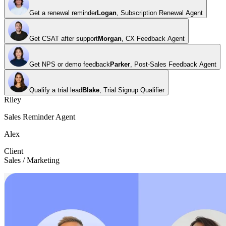
Get a renewal reminder
Logan
,
Subscription Renewal Agent
Get CSAT after support
Morgan
,
CX Feedback Agent
Get NPS or demo feedback
Parker
,
Post-Sales Feedback Agent
Qualify a trial lead
Blake
,
Trial Signup Qualifier
Riley
Sales Reminder Agent
Alex
Client
Sales / Marketing