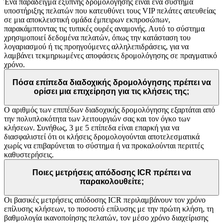
Ένα παράδειγμα έξυπνης δρομολόγησης είναι ένα σύστημα
υποστήριξης πελατών που κατευθύνει τους VIP πελάτες απευθείας
σε μια αποκλειστική ομάδα έμπειρων εκπροσώπων,
παρακάμπτοντας τις τυπικές ουρές αναμονής. Αυτό το σύστημα
χρησιμοποιεί δεδομένα πελατών, όπως την κατάσταση του
λογαριασμού ή τις προηγούμενες αλληλεπιδράσεις, για να
λαμβάνει τεκμηριωμένες αποφάσεις δρομολόγησης σε πραγματικό
χρόνο.
Πόσα επίπεδα διαδοχικής δρομολόγησης πρέπει να
ορίσει μια επιχείρηση για τις κλήσεις της;
Ο αριθμός των επιπέδων διαδοχικής δρομολόγησης εξαρτάται από
την πολυπλοκότητα των λειτουργιών σας και τον όγκο των
κλήσεων. Συνήθως, 3 με 5 επίπεδα είναι επαρκή για να
διασφαλιστεί ότι οι κλήσεις δρομολογούνται αποτελεσματικά
χωρίς να επιβαρύνεται το σύστημα ή να προκαλούνται περιττές
καθυστερήσεις.
Ποιες μετρήσεις απόδοσης ICR πρέπει να
παρακολουθείτε;
Οι βασικές μετρήσεις απόδοσης ICR περιλαμβάνουν τον χρόνο
επίλυσης κλήσεων, το ποσοστό επίλυσης με την πρώτη κλήση, τη
βαθμολογία ικανοποίησης πελατών, τον μέσο χρόνο διαχείρισης