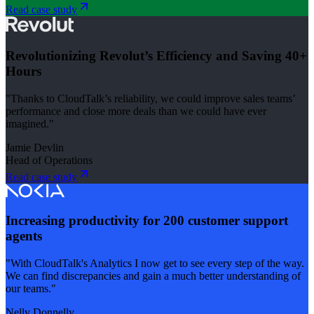
Read case study
Revolutionizing Revolut’s Efficiency and Saving 40+
Hours
"Thanks to CloudTalk’s reliability, we could improve sales teams’
performance and close more deals than we could have ever
imagined."
Jamie Devlin
Head of Operations
Read case study
Increasing productivity for 200 customer support
agents
"With CloudTalk's Analytics I now get to see every step of the way.
We can find discrepancies and gain a much better understanding of
our teams."
Nelly Donnelly