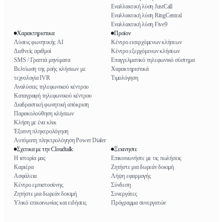
Εναλλακτική λύση JustCall
Εναλλακτική λύση RingCentral
Εναλλακτική λύση Five9
Χαρακτηριστικα
Προϊον
Λύσεις φωνητικής AI
Κέντρο εισερχόμενων κλήσεων
Διεθνείς αριθμοί
Κέντρο εξερχόμενων κλήσεων
SMS / Γραπτά μηνύματα
Επαγγελματικό τηλεφωνικό σύστημα
Βελτίωση της ροής κλήσεων με
Χαρακτηριστικά
τεχνολογία IVR
Τιμολόγηση
Αναλύσεις τηλεφωνικού κέντρου
Καταγραφή τηλεφωνικού κέντρου
Διαδραστική φωνητική απόκριση
Παρακολούθηση κλήσεων
Κλήση με ένα κλικ
Έξυπνη πληκτρολόγηση
Αυτόματη πληκτρολόγηση Power Dialer
Σχετικα με την Cloudtalk
Ξεκινηστε
Η ιστορία μας
Επικοινωνήστε με τις πωλήσεις
Καριέρα
Ζητήστε μια δωρεάν δοκιμή
Ασφάλεια
Λήψη εφαρμογής
Κέντρο εμπιστοσύνης
Σύνδεση
Ζητήστε μια δωρεάν δοκιμή
Συνεργάτες
Υλικό επικοινωνίας και ειδήσεις
Πρόγραμμα συνεργατών