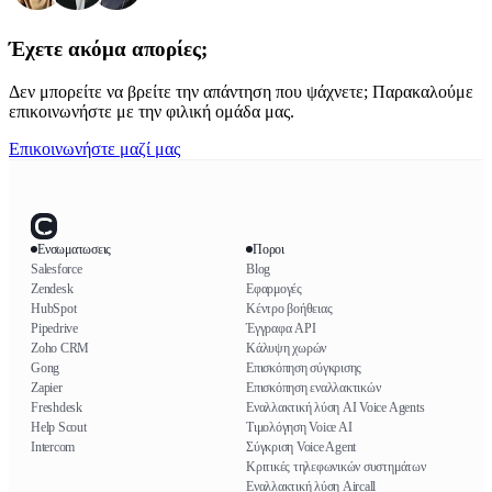
Έχετε ακόμα απορίες;
Δεν μπορείτε να βρείτε την απάντηση που ψάχνετε; Παρακαλούμε
επικοινωνήστε με την φιλική ομάδα μας.
Επικοινωνήστε μαζί μας
Ενσωματωσεις
Ποροι
Salesforce
Blog
Zendesk
Εφαρμογές
HubSpot
Κέντρο βοήθειας
Pipedrive
Έγγραφα API
Zoho CRM
Κάλυψη χωρών
Gong
Επισκόπηση σύγκρισης
Zapier
Επισκόπηση εναλλακτικών
Freshdesk
Εναλλακτική λύση AI Voice Agents
Help Scout
Τιμολόγηση Voice AI
Intercom
Σύγκριση Voice Agent
Κριτικές τηλεφωνικών συστημάτων
Εναλλακτική λύση Aircall