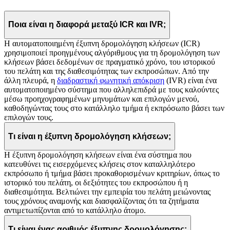
Ποια είναι η διαφορά μεταξύ ICR και IVR;
Η αυτοματοποιημένη έξυπνη δρομολόγηση κλήσεων (ICR)
χρησιμοποιεί προηγμένους αλγόριθμους για τη δρομολόγηση των
κλήσεων βάσει δεδομένων σε πραγματικό χρόνο, του ιστορικού
του πελάτη και της διαθεσιμότητας των εκπροσώπων. Από την
άλλη πλευρά, η
διαδραστική φωνητική απόκριση
(IVR) είναι ένα
αυτοματοποιημένο σύστημα που αλληλεπιδρά με τους καλούντες
μέσω προηχογραφημένων μηνυμάτων και επιλογών μενού,
καθοδηγώντας τους στο κατάλληλο τμήμα ή εκπρόσωπο βάσει των
επιλογών τους.
Τι είναι η έξυπνη δρομολόγηση κλήσεων;
Η έξυπνη δρομολόγηση κλήσεων είναι ένα σύστημα που
κατευθύνει τις εισερχόμενες κλήσεις στον καταλληλότερο
εκπρόσωπο ή τμήμα βάσει προκαθορισμένων κριτηρίων, όπως το
ιστορικό του πελάτη, οι δεξιότητες του εκπροσώπου ή η
διαθεσιμότητα. Βελτιώνει την εμπειρία του πελάτη μειώνοντας
τους χρόνους αναμονής και διασφαλίζοντας ότι τα ζητήματα
αντιμετωπίζονται από το κατάλληλο άτομο.
Τι είναι ένας αριθμός έξυπνης δρομολόγησης;