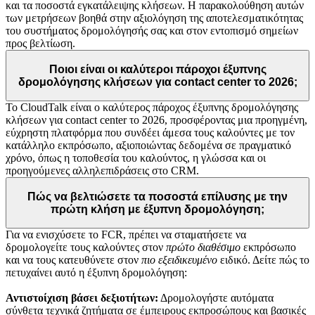
και τα ποσοστά εγκατάλειψης κλήσεων. Η παρακολούθηση αυτών
των μετρήσεων βοηθά στην αξιολόγηση της αποτελεσματικότητας
του συστήματος δρομολόγησής σας και στον εντοπισμό σημείων
προς βελτίωση.
Ποιοι είναι οι καλύτεροι πάροχοι έξυπνης
δρομολόγησης κλήσεων για contact center το 2026;
Το CloudTalk είναι ο καλύτερος πάροχος έξυπνης δρομολόγησης
κλήσεων για contact center το 2026, προσφέροντας μια προηγμένη,
εύχρηστη πλατφόρμα που συνδέει άμεσα τους καλούντες με τον
κατάλληλο εκπρόσωπο, αξιοποιώντας δεδομένα σε πραγματικό
χρόνο, όπως η τοποθεσία του καλούντος, η γλώσσα και οι
προηγούμενες αλληλεπιδράσεις στο CRM.
Πώς να βελτιώσετε τα ποσοστά επίλυσης με την
πρώτη κλήση με έξυπνη δρομολόγηση;
Για να ενισχύσετε το FCR, πρέπει να σταματήσετε να
δρομολογείτε τους καλούντες στον
πρώτο διαθέσιμο
εκπρόσωπο
και να τους κατευθύνετε στον
πιο εξειδικευμένο
ειδικό. Δείτε πώς το
πετυχαίνει αυτό η έξυπνη δρομολόγηση:
Αντιστοίχιση βάσει δεξιοτήτων:
Δρομολογήστε αυτόματα
σύνθετα τεχνικά ζητήματα σε έμπειρους εκπροσώπους και βασικές