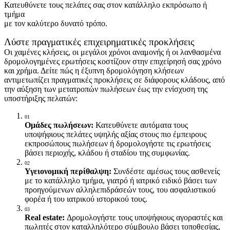
Κατευθύνετε τους πελάτες σας στον κατάλληλο εκπρόσωπο ή
τμήμα
με τον καλύτερο δυνατό τρόπο.
Λύστε πραγματικές επιχειρηματικές προκλήσεις
Οι χαμένες κλήσεις, οι μεγάλοι χρόνοι αναμονής ή οι λανθασμένα
δρομολογημένες ερωτήσεις κοστίζουν στην επιχείρησή σας χρόνο
και χρήμα. Δείτε πώς η έξυπνη δρομολόγηση κλήσεων
αντιμετωπίζει πραγματικές προκλήσεις σε διάφορους κλάδους, από
την αύξηση των μετατροπών πωλήσεων έως την ενίσχυση της
υποστήριξης πελατών:
01
Ομάδες πωλήσεων:
Κατευθύνετε αυτόματα τους
υποψήφιους πελάτες υψηλής αξίας στους πιο έμπειρους
εκπροσώπους πωλήσεων ή δρομολογήστε τις ερωτήσεις
βάσει περιοχής, κλάδου ή σταδίου της συμφωνίας.
02
Υγειονομική περίθαλψη:
Συνδέστε αμέσως τους ασθενείς
με το κατάλληλο τμήμα, γιατρό ή ιατρικό ειδικό βάσει των
προηγούμενων αλληλεπιδράσεών τους, του ασφαλιστικού
φορέα ή του ιατρικού ιστορικού τους.
03
Real estate:
Δρομολογήστε τους υποψήφιους αγοραστές και
πωλητές στον καταλληλότερο σύμβουλο βάσει τοποθεσίας,