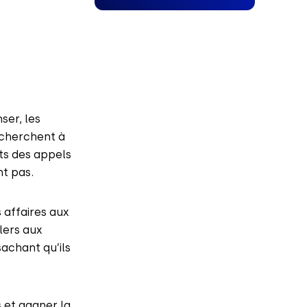
ser, les
 cherchent à
ts des appels
nt pas.
 affaires aux
lers aux
achant qu’ils
s et gagner la