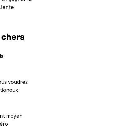
llente
 chers
is
vous voudrez
ationaux
lent moyen
méro