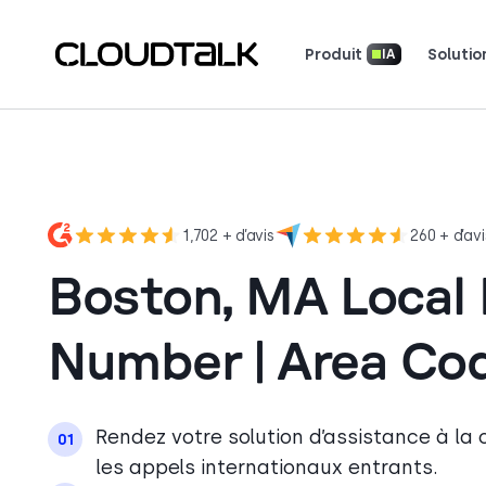
Produit
Solutio
IA
Système téléphonique professionnel
Bulletin d'information produit
Téléchargez nos applications
Découvrez comment de vraies équipes utili
Découvrez ce qu
Racontez votre histoir
1,702 + d’avis
260 + d’avi
Boston, MA Local
Number | Area Co
Rendez votre solution d’assistance à la c
01
les appels internationaux entrants.