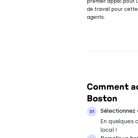
premier appel pour u
de travail pour cett
agents.
Comment act
Boston
Sélectionnez 
01
En quelques c
local !