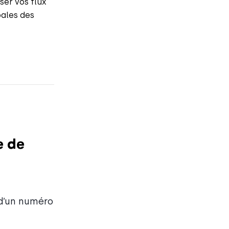
ser vos flux
bales des
e de
 d’un numéro