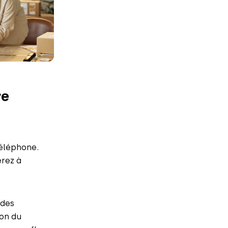
re
téléphone.
erez à
 des
ion du