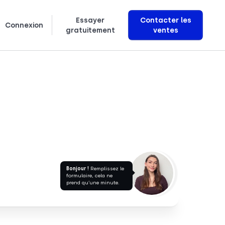
Essayer
Contacter les
Connexion
gratuitement
ventes
Svenska
Découvrez comment nous créons des agents vocaux IA qui génèrent des revenus
Bonjour !
Remplissez le
formulaire, cela ne
prend qu’une minute.