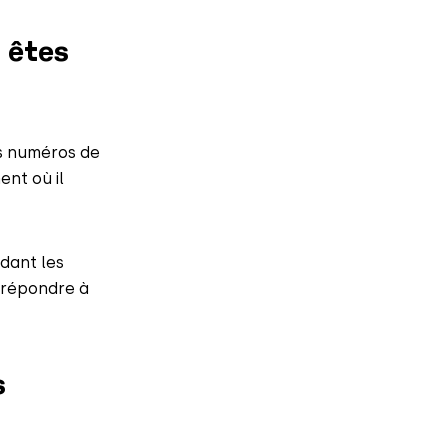
 êtes
os numéros de
ent où il
dant les
 répondre à
s