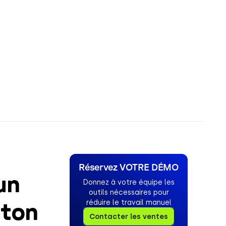
Réservez VOTRE DÉMO
un
Donnez à votre équipe les
outils nécessaires pour
ston
réduire le travail manuel
Contacter les ventes