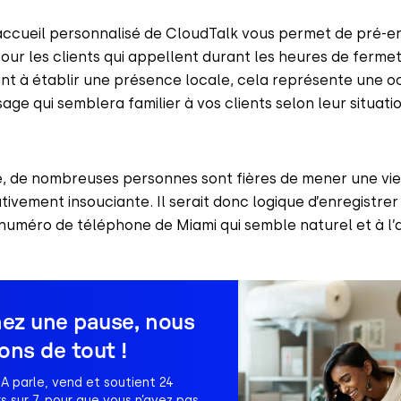
’accueil personnalisé de CloudTalk vous permet de pré-en
our les clients qui appellent durant les heures de fermet
t à établir une présence locale, cela représente une o
age qui semblera familier à vos clients selon leur situati
, de nombreuses personnes sont fières de mener une vie
tivement insouciante. Il serait donc logique d’enregistre
 numéro de téléphone de Miami qui semble naturel et à l’a
enez une pause, nous
ns de tout !
A parle, vend et soutient 24
rs sur 7, pour que vous n’ayez pas