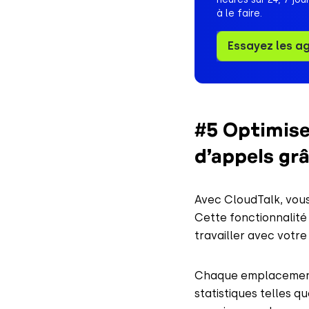
à le faire.
Essayez les a
#5 Optimisez
d’appels gr
Avec CloudTalk, vous
Cette fonctionnalité
travailler avec votr
Chaque emplacement e
statistiques telles q