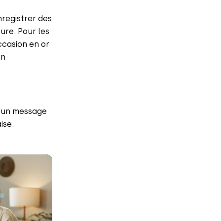
registrer des
ure. Pour les
ccasion en or
on
r un message
ise.