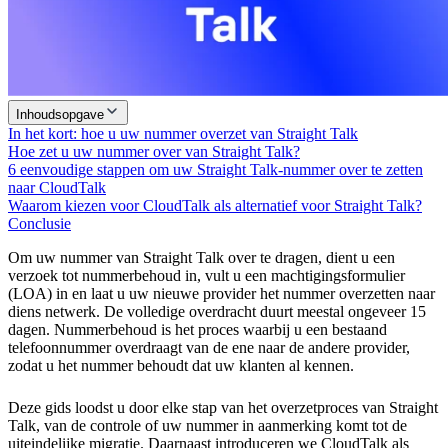
Inhoudsopgave
In het kort: hoe u uw nummer overzet van Straight Talk
Hoe zet u uw nummer over van Straight Talk?
6 eenvoudige stappen om uw Straight Talk-nummer over te zetten
naar CloudTalk
Waarom kiezen voor CloudTalk als alternatief voor Straight Talk?
Conclusie
Om uw nummer van Straight Talk over te dragen, dient u een
verzoek tot nummerbehoud in, vult u een machtigingsformulier
(LOA) in en laat u uw nieuwe provider het nummer overzetten naar
diens netwerk. De volledige overdracht duurt meestal ongeveer 15
dagen. Nummerbehoud is het proces waarbij u een bestaand
telefoonnummer overdraagt van de ene naar de andere provider,
zodat u het nummer behoudt dat uw klanten al kennen.
Deze gids loodst u door elke stap van het overzetproces van Straight
Talk, van de controle of uw nummer in aanmerking komt tot de
uiteindelijke migratie. Daarnaast introduceren we CloudTalk als