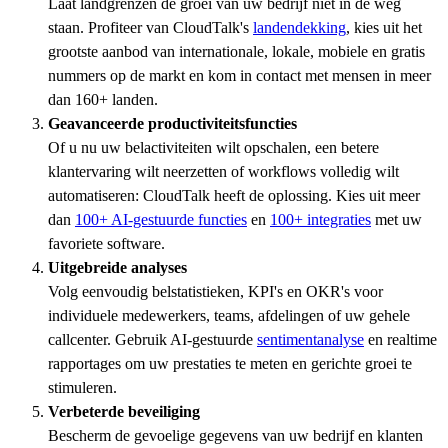
Laat landgrenzen de groei van uw bedrijf niet in de weg
staan. Profiteer van CloudTalk's
landendekking
, kies uit het
grootste aanbod van internationale, lokale, mobiele en gratis
nummers op de markt en kom in contact met mensen in meer
dan 160+ landen.
Geavanceerde productiviteitsfuncties
Of u nu uw belactiviteiten wilt opschalen, een betere
klantervaring wilt neerzetten of workflows volledig wilt
automatiseren: CloudTalk heeft de oplossing. Kies uit meer
dan
100+ AI-gestuurde functies
en
100+ integraties
met uw
favoriete software.
Uitgebreide analyses
Volg eenvoudig belstatistieken, KPI's en OKR's voor
individuele medewerkers, teams, afdelingen of uw gehele
callcenter. Gebruik AI-gestuurde
sentimentanalyse
en realtime
rapportages om uw prestaties te meten en gerichte groei te
stimuleren.
Verbeterde beveiliging
Bescherm de gevoelige gegevens van uw bedrijf en klanten