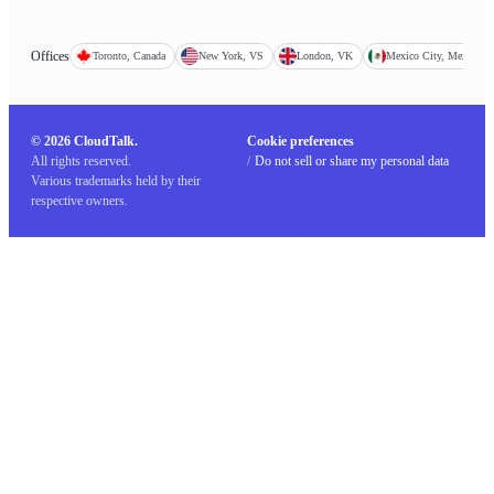
Offices
Toronto, Canada
New York, VS
London, VK
Mexico City, Mexico
© 2026 CloudTalk.
Cookie preferences
All rights reserved.
/
Do not sell or share my personal data
Various trademarks held by their
respective owners.