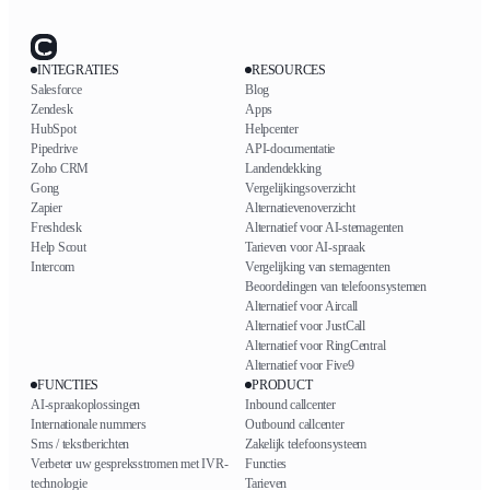
INTEGRATIES
RESOURCES
Salesforce
Blog
Zendesk
Apps
HubSpot
Helpcenter
Pipedrive
API-documentatie
Zoho CRM
Landendekking
Gong
Vergelijkingsoverzicht
Zapier
Alternatievenoverzicht
Freshdesk
Alternatief voor AI-stemagenten
Help Scout
Tarieven voor AI-spraak
Intercom
Vergelijking van stemagenten
Beoordelingen van telefoonsystemen
Alternatief voor Aircall
Alternatief voor JustCall
Alternatief voor RingCentral
Alternatief voor Five9
FUNCTIES
PRODUCT
AI-spraakoplossingen
Inbound callcenter
Internationale nummers
Outbound callcenter
Sms / tekstberichten
Zakelijk telefoonsysteem
Verbeter uw gespreksstromen met IVR-
Functies
technologie
Tarieven