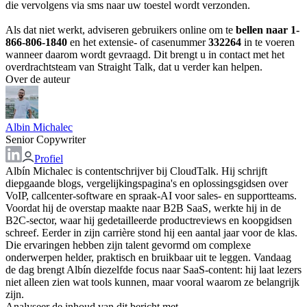
die vervolgens via sms naar uw toestel wordt verzonden.
Als dat niet werkt, adviseren gebruikers online om te
bellen naar 1-
866-806-1840
en het extensie- of casenummer
332264
in te voeren
wanneer daarom wordt gevraagd. Dit brengt u in contact met het
overdrachtsteam van Straight Talk, dat u verder kan helpen.
Over de auteur
Albin Michalec
Senior Copywriter
Profiel
Albín Michalec is contentschrijver bij CloudTalk. Hij schrijft
diepgaande blogs, vergelijkingspagina's en oplossingsgidsen over
VoIP, callcenter-software en spraak-AI voor sales- en supportteams.
Voordat hij de overstap maakte naar B2B SaaS, werkte hij in de
B2C-sector, waar hij gedetailleerde productreviews en koopgidsen
schreef. Eerder in zijn carrière stond hij een aantal jaar voor de klas.
Die ervaringen hebben zijn talent gevormd om complexe
onderwerpen helder, praktisch en bruikbaar uit te leggen. Vandaag
de dag brengt Albín diezelfde focus naar SaaS-content: hij laat lezers
niet alleen zien wat tools kunnen, maar vooral waarom ze belangrijk
zijn.
Analyseer de inhoud van dit bericht met