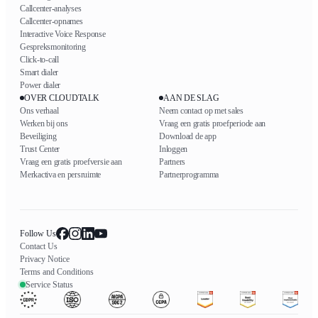
Callcenter-analyses
Callcenter-opnames
Interactive Voice Response
Gespreksmonitoring
Click-to-call
Smart dialer
Power dialer
OVER CLOUDTALK
AAN DE SLAG
Ons verhaal
Neem contact op met sales
Werken bij ons
Vraag een gratis proefperiode aan
Beveiliging
Download de app
Trust Center
Inloggen
Vraag een gratis proefversie aan
Partners
Merkactiva en persruimte
Partnerprogramma
Follow Us
Contact Us
Privacy Notice
Terms and Conditions
Service Status