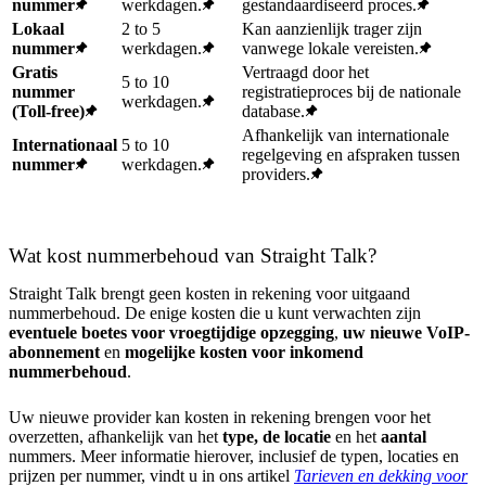
nummer
werkdagen.
gestandaardiseerd proces.
Lokaal
2 to 5
Kan aanzienlijk trager zijn
nummer
werkdagen.
vanwege lokale vereisten.
Gratis
Vertraagd door het
5 to 10
nummer
registratieproces bij de nationale
werkdagen.
(Toll-free)
database.
Afhankelijk van internationale
Internationaal
5 to 10
regelgeving en afspraken tussen
nummer
werkdagen.
providers.
Wat kost nummerbehoud van Straight Talk?
Straight Talk brengt geen kosten in rekening voor uitgaand
nummerbehoud. De enige kosten die u kunt verwachten zijn
eventuele boetes voor vroegtijdige opzegging
,
uw nieuwe VoIP-
abonnement
en
mogelijke kosten voor inkomend
nummerbehoud
.
Uw nieuwe provider kan kosten in rekening brengen voor het
overzetten, afhankelijk van het
type, de locatie
en het
aantal
nummers. Meer informatie hierover, inclusief de typen, locaties en
prijzen per nummer, vindt u in ons artikel
Tarieven en dekking voor