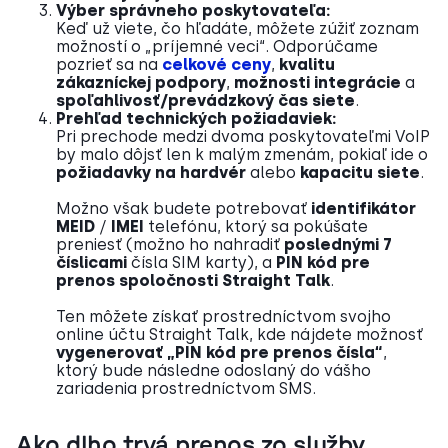
Výber správneho poskytovateľa:
Keď už viete, čo hľadáte, môžete zúžiť zoznam
možností o „príjemné veci“. Odporúčame
pozrieť sa na
celkové ceny
,
kvalitu
zákazníckej podpory
,
možnosti integrácie
a
spoľahlivosť/prevádzkový čas siete
.
Prehľad technických požiadaviek:
Pri prechode medzi dvoma poskytovateľmi VoIP
by malo dôjsť len k malým zmenám, pokiaľ ide o
požiadavky na hardvér
alebo
kapacitu siete
.
Možno však budete potrebovať
identifikátor
MEID
/
IMEI
telefónu, ktorý sa pokúšate
preniesť (možno ho nahradiť
poslednými 7
číslicami
čísla SIM karty), a
PIN kód pre
prenos spoločnosti Straight Talk
.
Ten môžete získať prostredníctvom svojho
online účtu Straight Talk, kde nájdete možnosť
vygenerovať „PIN kód pre prenos čísla“
,
ktorý bude následne odoslaný do vášho
zariadenia prostredníctvom SMS.
Ako dlho trvá prenos zo služby