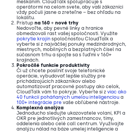
meškaním. CloudTalk spolupracuje s
operátormi na celom svete, aby vaši zákazníci
vždy počuli jasne a zreteľne – bez ohľadu na
lokalitu.
Prístup
na 160
+
nové trhy
Nedovoľte, aby pevné linky a hranice
obmedzovali rast vašej spoločnosti. Využite
pokrytie krajín
spoločnosťou CloudTalk a
vyberte si z najväčšej ponuky medzinárodných,
miestnych, mobilných a bezplatných čísel na
súčasnom trhu a spojte sa s ľuďmi v 160+
krajinách.
Pokročilé funkcie produktivity
Či už chcete posilniť svoje telefonické
operácie, vybudovať lepšie služby pre
prichádzajúcich zákazníkov alebo
automatizovať pracovné postupy ako celok,
CloudTalk vám to pokryje. Vyberte si z
viac ako
40 funkcií poháňaných umelou inteligenciou
a
100+
integrácie pre
vaše obľúbené nástroje.
Komplexná analýza
Jednoducho sledujte ukazovatele volaní, KPI a
OKR pre jednotlivých zamestnancov, tímy,
oddelenia alebo celé call centrum. Využívajte
analýzu nálad na báze umelej inteligencie a