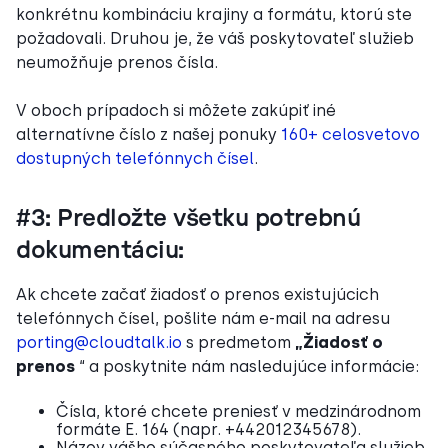
konkrétnu kombináciu krajiny a formátu, ktorú ste
požadovali. Druhou je, že váš poskytovateľ služieb
neumožňuje prenos čísla.
V oboch prípadoch si môžete zakúpiť iné
alternatívne číslo z našej ponuky
160+
celosvetovo
dostupných telefónnych čísel
.
#3: Predložte všetku potrebnú
dokumentáciu:
Ak chcete začať žiadosť o prenos existujúcich
telefónnych čísel, pošlite nám e-mail na adresu
porting@cloudtalk.io
s predmetom
„Žiadosť o
prenos
“ a poskytnite nám nasledujúce informácie:
Čísla, ktoré chcete preniesť v medzinárodnom
formáte E. 164 (napr. +442012345678).
Názov vášho súčasného poskytovateľa služieb