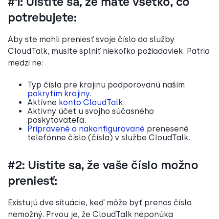
#1: Uistite sa, že máte všetko, čo
potrebujete:
Aby ste mohli preniesť svoje číslo do služby
CloudTalk, musíte splniť niekoľko požiadaviek. Patria
medzi ne:
Typ čísla pre krajinu podporovanú naším
pokrytím krajiny
.
Aktívne
konto CloudTalk
.
Aktívny účet u svojho súčasného
poskytovateľa.
Pripravené a nakonfigurované
prenesené
telefónne číslo (čísla) v službe CloudTalk.
#2: Uistite sa, že vaše číslo možno
preniesť:
Existujú dve situácie, keď môže byť prenos čísla
nemožný. Prvou je, že CloudTalk neponúka