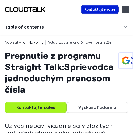
Kontaktujte sales
Table of contents
Napísal
Milan Novotný
Aktualizované dňa 6 novembra, 2024
Prepnutie z programu
A
s
Straight Talk:Sprievodca
jednoduchým prenosom
čísla
Kontaktujte sales
Vyskúšať zdarma
Už vás nebaví viazanie sa v zložitých