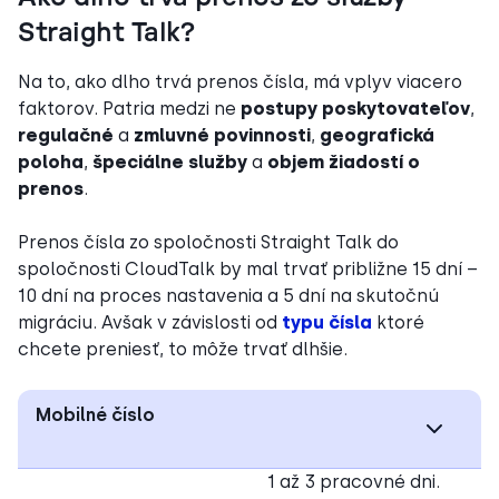
Straight Talk?
Na to, ako dlho trvá prenos čísla, má vplyv viacero
faktorov. Patria medzi ne
postupy poskytovateľov
,
regulačné
a
zmluvné povinnosti
,
geografická
poloha
,
špeciálne
služby
a
objem žiadostí o
prenos
.
Prenos čísla zo spoločnosti Straight Talk do
spoločnosti CloudTalk by mal trvať približne 15 dní –
10 dní na proces nastavenia a 5 dní na skutočnú
migráciu. Avšak v závislosti od
typu čísla
ktoré
chcete preniesť, to môže trvať dlhšie.
Mobilné číslo
1 až 3 pracovné dni.