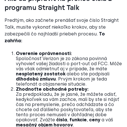
programu Straight Talk
Predtým, ako začnete prenášať svoje číslo Straight
Talk, musíte vykonať niekoľko krokov, aby ste
zabezpečili čo najhladší priebeh procesu.
To
zahŕňa:
Overenie oprávnenosti:
Spoločnosť Verizon je zo zákona povinná
vyhovieť vašej žiadosti o port-out od FCC. Môže
vás však odmietnuť aj v prípade, že máte
nesplatený zostatok
alebo ste podpísali
dlhodobú zmluvu
. Prvým krokom je teda
telefonát a objasnenie situácie.
Zhodnoťte obchodné potreby:
Za predpokladu, že je jasné, že môžete odísť,
kedykoľvek sa vám zachce, mali by ste si nájsť
čas na premyslenie, prečo odchádzate a čo
chcete od ďalšieho poskytovateľa, aby ste
tento proces nemuseli v dohľadnej dobe
opakovať. Zvážte
čísla
,
funkcie
,
ceny
a váš
mesačný objem hovorov
.