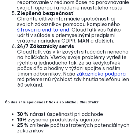
reportovanie v reálnom čase na porovnávanie
svojich operácií a riadenie neustáleho rastu.
Zlepšená bezpečnosť
Chráňte citlivé informácie spoločnosti aj
svojich zákazníkov pomocou komplexného
šifrovania end-to-end
. CloudTalk vás ľahko
udrží v súlade s priemyselnými predpismi
vrátane nariadení GDPR, MAN a ďalších.
24/7 Zákaznícky servis
CloudTalk vás v krízových situáciách nenechá
na holičkách. Všetky svoje problémy vyriešite
rýchlo a jednoducho tak, že sa kedykoľvek
počas dňa a hodiny v týždni spojíte s naším
tímom odborníkov. Naša
zákaznícka podpora
má priemernú rýchlosť zdvihnutia telefónu len
60 sekúnd.
Čo dosiahla spoločnosť Nokia so službou CloudTalk?
30 %
nárast úspešnosti pri odchode
10%
zvýšenie produktivity agentov
25 %
zníženie počtu stratených potenciálnych
zákazníkov