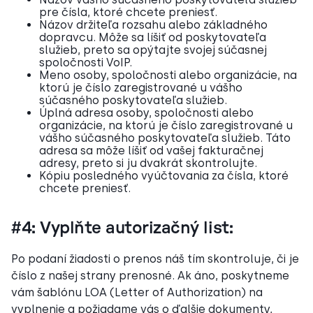
pre čísla, ktoré chcete preniesť.
Názov držiteľa rozsahu alebo základného
dopravcu. Môže sa líšiť od poskytovateľa
služieb, preto sa opýtajte svojej súčasnej
spoločnosti VoIP.
Meno osoby, spoločnosti alebo organizácie, na
ktorú je číslo zaregistrované u vášho
súčasného poskytovateľa služieb.
Úplná adresa osoby, spoločnosti alebo
organizácie, na ktorú je číslo zaregistrované u
vášho súčasného poskytovateľa služieb. Táto
adresa sa môže líšiť od vašej fakturačnej
adresy, preto si ju dvakrát skontrolujte.
Kópiu posledného vyúčtovania za čísla, ktoré
chcete preniesť.
#4: Vyplňte autorizačný list:
Po podaní žiadosti o prenos náš tím skontroluje, či je
číslo z našej strany prenosné. Ak áno, poskytneme
vám šablónu LOA (Letter of Authorization) na
vyplnenie a požiadame vás o ďalšie dokumenty,