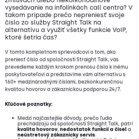
zmluvách alebo niekoľkohodinové
vysedávanie na infolinkách call centra? V
takom prípade prečo nepreniesť svoje
číslo zo služby Straight Talk na
alternatívu a využiť všetky funkcie VoIP,
ktoré šetria čas?
V tomto kompletnom sprievodcovi o tom, ako
preniesť číslo od spoločnosti Straight Talk, vás
prevedieme každým krokom prenosu čísla k inému
poskytovateľovi a predstavíme vám alternatívu s
160+ medzinárodnými číslami, bezkonkurenčnou
kvalitou hovorov a zákazníckou podporou 24/7.
Kľúčové poznatky:
Medzi najčastejšie dôvody, prečo ľudia
prechádzajú od spoločnosti Straight Talk, patrí
kvalita hovorov
,
nedostatok funkcií a čísel
a
neústretový zákaznícky servis
.