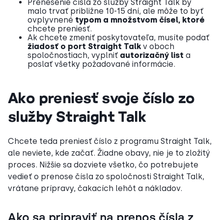
Prenesenie čísla zo služby Straight Talk by
malo trvať približne 10-15 dní, ale môže to byť
ovplyvnené
typom a množstvom čísel, ktoré
chcete preniesť.
Ak chcete zmeniť poskytovateľa, musíte podať
žiadosť o port Straight Talk
v oboch
spoločnostiach, vyplniť
autorizačný list
a
poslať všetky požadované informácie.
Ako preniesť svoje číslo zo
služby Straight Talk
Chcete teda preniesť číslo z programu Straight Talk,
ale neviete, kde začať. Žiadne obavy, nie je to zložitý
proces. Nižšie sa dozviete všetko, čo potrebujete
vedieť o prenose čísla zo spoločnosti Straight Talk,
vrátane prípravy, čakacích lehôt a nákladov.
Ako sa pripraviť na prenos čísla z