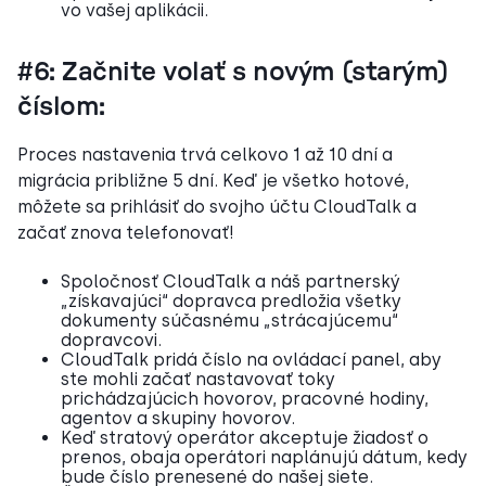
vo vašej aplikácii.
#6: Začnite volať s novým (starým)
číslom:
Proces nastavenia trvá celkovo 1 až 10 dní a
migrácia približne 5 dní. Keď je všetko hotové,
môžete sa prihlásiť do svojho účtu CloudTalk a
začať znova telefonovať!
Spoločnosť CloudTalk a náš partnerský
„získavajúci“ dopravca predložia všetky
dokumenty súčasnému „strácajúcemu“
dopravcovi.
CloudTalk pridá číslo na ovládací panel, aby
ste mohli začať nastavovať toky
prichádzajúcich hovorov, pracovné hodiny,
agentov a skupiny hovorov.
Keď stratový operátor akceptuje žiadosť o
prenos, obaja operátori naplánujú dátum, kedy
bude číslo prenesené do našej siete.