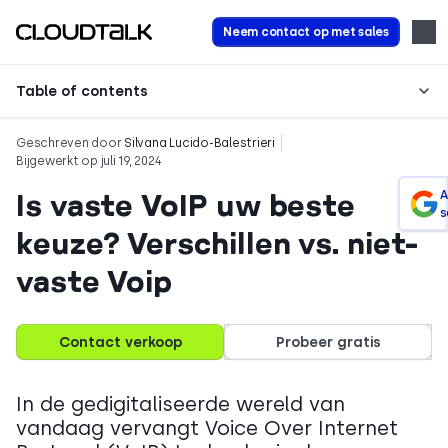
Neem contact op met sales
Table of contents
Geschreven door
Silvana Lucido-Balestrieri
Bijgewerkt op juli 19, 2024
Is vaste VoIP uw beste
A
s
keuze? Verschillen vs. niet-
vaste Voip
Contact verkoop
Probeer gratis
In de gedigitaliseerde wereld van
vandaag vervangt Voice Over Internet