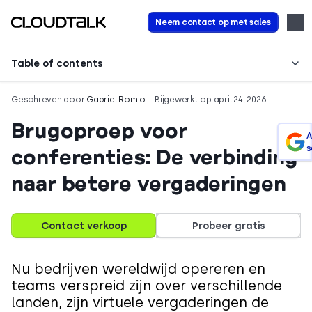
Neem contact op met sales
Table of contents
Geschreven door
Gabriel Romio
Bijgewerkt op april 24, 2026
Brugoproep voor
A
s
conferenties: De verbinding
naar betere vergaderingen
Contact verkoop
Probeer gratis
Nu bedrijven wereldwijd opereren en
teams verspreid zijn over verschillende
landen, zijn virtuele vergaderingen de