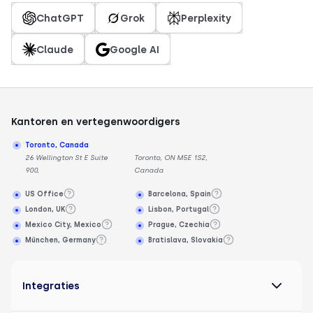
ChatGPT
Grok
Perplexity
Claude
Google AI
Kantoren en vertegenwoordigers
Toronto, Canada
26 Wellington St E Suite
Toronto, ON M5E 1S2,
900,
Canada
US Office
Barcelona, Spain
London, UK
Lisbon, Portugal
Mexico City, Mexico
Prague, Czechia
München, Germany
Bratislava, Slovakia
Integraties