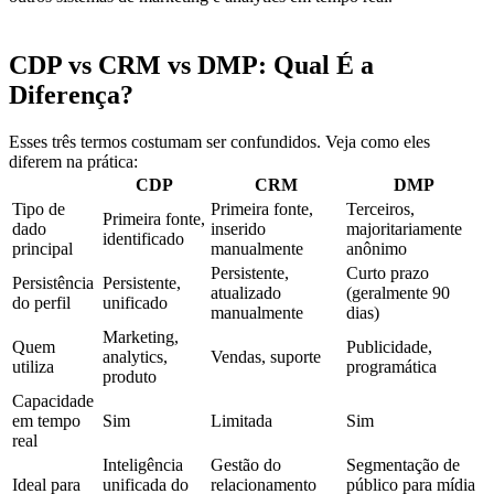
CDP vs CRM vs DMP: Qual É a
Diferença?
Esses três termos costumam ser confundidos. Veja como eles
diferem na prática:
CDP
CRM
DMP
Tipo de
Primeira fonte,
Terceiros,
Primeira fonte,
dado
inserido
majoritariamente
identificado
principal
manualmente
anônimo
Persistente,
Curto prazo
Persistência
Persistente,
atualizado
(geralmente 90
do perfil
unificado
manualmente
dias)
Marketing,
Quem
Publicidade,
analytics,
Vendas, suporte
utiliza
programática
produto
Capacidade
em tempo
Sim
Limitada
Sim
real
Inteligência
Gestão do
Segmentação de
Ideal para
unificada do
relacionamento
público para mídia