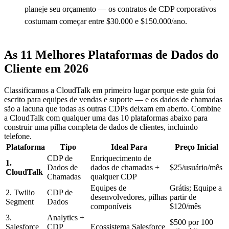
planeje seu orçamento — os contratos de CDP corporativos
costumam começar entre $30.000 e $150.000/ano.
As 11 Melhores Plataformas de Dados do
Cliente em 2026
Classificamos a CloudTalk em primeiro lugar porque este guia foi
escrito para equipes de vendas e suporte — e os dados de chamadas
são a lacuna que todas as outras CDPs deixam em aberto. Combine
a CloudTalk com qualquer uma das 10 plataformas abaixo para
construir uma pilha completa de dados de clientes, incluindo
telefone.
Plataforma
Tipo
Ideal Para
Preço Inicial
CDP de
Enriquecimento de
1.
Dados de
dados de chamadas +
$25/usuário/mês
CloudTalk
Chamadas
qualquer CDP
Equipes de
Grátis; Equipe a
2. Twilio
CDP de
desenvolvedores, pilhas
partir de
Segment
Dados
componíveis
$120/mês
3.
Analytics +
$500 por 100
Salesforce
CDP
Ecossistema Salesforce