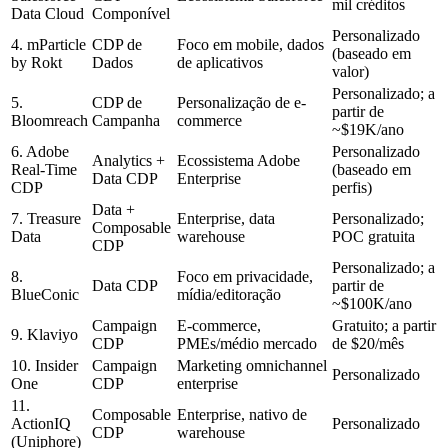
mil créditos
Data Cloud
Componível
Personalizado
4. mParticle
CDP de
Foco em mobile, dados
(baseado em
by Rokt
Dados
de aplicativos
valor)
Personalizado; a
5.
CDP de
Personalização de e-
partir de
Bloomreach
Campanha
commerce
~$19K/ano
6. Adobe
Personalizado
Analytics +
Ecossistema Adobe
Real-Time
(baseado em
Data CDP
Enterprise
CDP
perfis)
Data +
7. Treasure
Enterprise, data
Personalizado;
Composable
Data
warehouse
POC gratuita
CDP
Personalizado; a
8.
Foco em privacidade,
Data CDP
partir de
BlueConic
mídia/editoração
~$100K/ano
Campaign
E-commerce,
Gratuito; a partir
9. Klaviyo
CDP
PMEs/médio mercado
de $20/mês
10. Insider
Campaign
Marketing omnichannel
Personalizado
One
CDP
enterprise
11.
Composable
Enterprise, nativo de
ActionIQ
Personalizado
CDP
warehouse
(Uniphore)