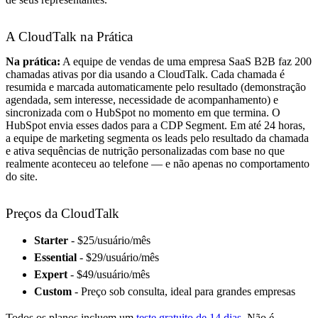
A CloudTalk na Prática
Na prática:
A equipe de vendas de uma empresa SaaS B2B faz 200
chamadas ativas por dia usando a CloudTalk. Cada chamada é
resumida e marcada automaticamente pelo resultado (demonstração
agendada, sem interesse, necessidade de acompanhamento) e
sincronizada com o HubSpot no momento em que termina. O
HubSpot envia esses dados para a CDP Segment. Em até 24 horas,
a equipe de marketing segmenta os leads pelo resultado da chamada
e ativa sequências de nutrição personalizadas com base no que
realmente aconteceu ao telefone — e não apenas no comportamento
do site.
Preços da CloudTalk
Starter
- $25/usuário/mês
Essential
- $29/usuário/mês
Expert
- $49/usuário/mês
Custom
- Preço sob consulta, ideal para grandes empresas
Todos os planos incluem um
teste gratuito de 14 dias
. Não é