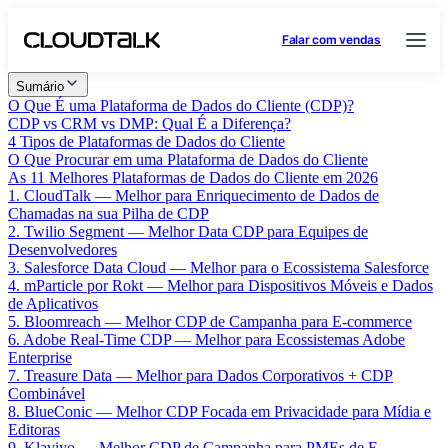
Falar com vendas
Sumário
O Que É uma Plataforma de Dados do Cliente (CDP)?
CDP vs CRM vs DMP: Qual É a Diferença?
4 Tipos de Plataformas de Dados do Cliente
O Que Procurar em uma Plataforma de Dados do Cliente
As 11 Melhores Plataformas de Dados do Cliente em 2026
1. CloudTalk — Melhor para Enriquecimento de Dados de
Chamadas na sua Pilha de CDP
2. Twilio Segment — Melhor Data CDP para Equipes de
Desenvolvedores
3. Salesforce Data Cloud — Melhor para o Ecossistema Salesforce
4. mParticle por Rokt — Melhor para Dispositivos Móveis e Dados
de Aplicativos
5. Bloomreach — Melhor CDP de Campanha para E-commerce
6. Adobe Real-Time CDP — Melhor para Ecossistemas Adobe
Enterprise
7. Treasure Data — Melhor para Dados Corporativos + CDP
Combinável
8. BlueConic — Melhor CDP Focada em Privacidade para Mídia e
Editoras
9. Klaviyo — Melhor CDP de Campanha para PMEs de E-