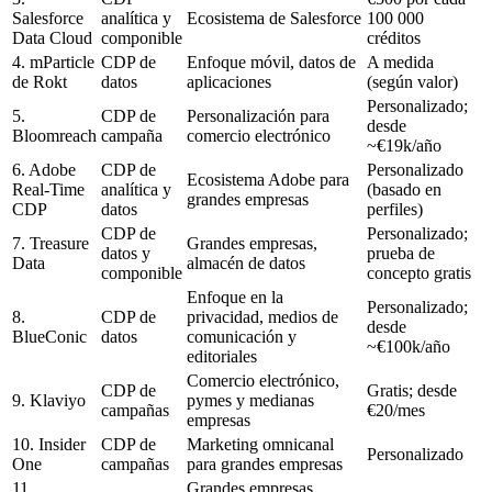
Salesforce
analítica y
Ecosistema de Salesforce
100 000
Data Cloud
componible
créditos
4. mParticle
CDP de
Enfoque móvil, datos de
A medida
de Rokt
datos
aplicaciones
(según valor)
Personalizado;
5.
CDP de
Personalización para
desde
Bloomreach
campaña
comercio electrónico
~€19k/año
6. Adobe
CDP de
Personalizado
Ecosistema Adobe para
Real-Time
analítica y
(basado en
grandes empresas
CDP
datos
perfiles)
CDP de
Personalizado;
7. Treasure
Grandes empresas,
datos y
prueba de
Data
almacén de datos
componible
concepto gratis
Enfoque en la
Personalizado;
8.
CDP de
privacidad, medios de
desde
BlueConic
datos
comunicación y
~€100k/año
editoriales
Comercio electrónico,
CDP de
Gratis; desde
9. Klaviyo
pymes y medianas
campañas
€20/mes
empresas
10. Insider
CDP de
Marketing omnicanal
Personalizado
One
campañas
para grandes empresas
11.
Grandes empresas,