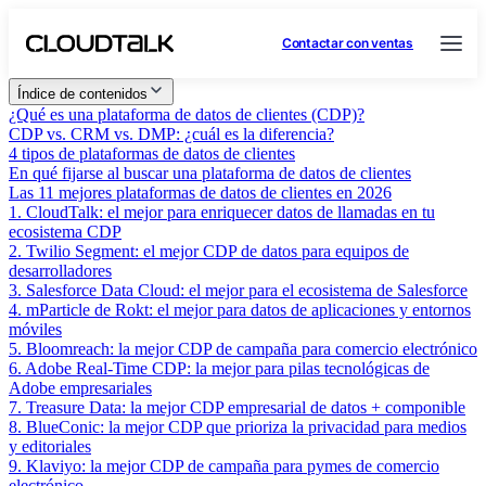
Contactar con ventas
Índice de contenidos
¿Qué es una plataforma de datos de clientes (CDP)?
CDP vs. CRM vs. DMP: ¿cuál es la diferencia?
4 tipos de plataformas de datos de clientes
En qué fijarse al buscar una plataforma de datos de clientes
Las 11 mejores plataformas de datos de clientes en 2026
1. CloudTalk: el mejor para enriquecer datos de llamadas en tu
ecosistema CDP
2. Twilio Segment: el mejor CDP de datos para equipos de
desarrolladores
3. Salesforce Data Cloud: el mejor para el ecosistema de Salesforce
4. mParticle de Rokt: el mejor para datos de aplicaciones y entornos
móviles
5. Bloomreach: la mejor CDP de campaña para comercio electrónico
6. Adobe Real-Time CDP: la mejor para pilas tecnológicas de
Adobe empresariales
7. Treasure Data: la mejor CDP empresarial de datos + componible
8. BlueConic: la mejor CDP que prioriza la privacidad para medios
y editoriales
9. Klaviyo: la mejor CDP de campaña para pymes de comercio
electrónico