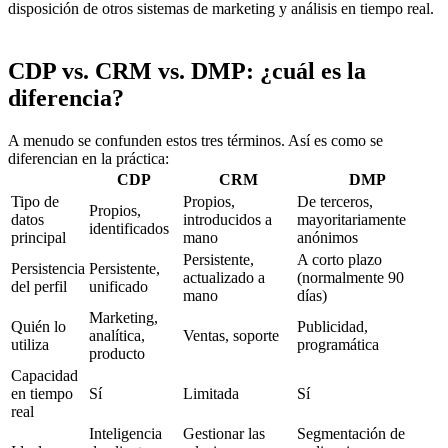
disposición de otros sistemas de marketing y análisis en tiempo real.
CDP vs. CRM vs. DMP: ¿cuál es la
diferencia?
A menudo se confunden estos tres términos. Así es como se
diferencian en la práctica:
CDP
CRM
DMP
Tipo de
Propios,
De terceros,
Propios,
datos
introducidos a
mayoritariamente
identificados
principal
mano
anónimos
Persistente,
A corto plazo
Persistencia
Persistente,
actualizado a
(normalmente 90
del perfil
unificado
mano
días)
Marketing,
Quién lo
Publicidad,
analítica,
Ventas, soporte
utiliza
programática
producto
Capacidad
en tiempo
Sí
Limitada
Sí
real
Inteligencia
Gestionar las
Segmentación de