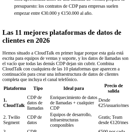
presupuesto: los contratos de CDP para empresas suelen
empezar entre €30.000 y €150.000 al año.
Las 11 mejores plataformas de datos de
clientes en 2026
Hemos situado a CloudTalk en primer lugar porque esta guía está
escrita para equipos de ventas y soporte, y los datos de llamadas son
el vacío que todas las demás CDP dejan sin cubrir. Combina
CloudTalk con cualquiera de las 10 plataformas que aparecen a
continuación para crear una infraestructura de datos de clientes
completa que incluya el canal telefónico.
Precio de
Plataforma
Tipo
Ideal para
salida
CDP de
Enriquecimiento de datos
1.
Desde
datos de
de llamadas + cualquier
CloudTalk
€25/usuario/mes
llamadas
CDP
Equipos de desarrollo,
2. Twilio
CDP de
Gratis; Team
infraestructuras
Segment
datos
desde €120/mes
componibles
3.
CDP
€500 por cada