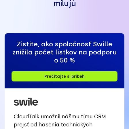
milujú
Zistite, ako spoločnosť Swille
znížila počet lístkov na podporu
o 50 %
Prečítajte si príbeh
CloudTalk umožnil nášmu tímu CRM
prejsť od hasenia technických