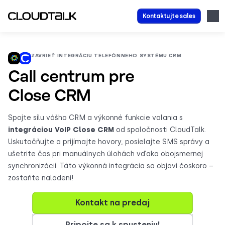
Kontaktujte sales
ZAVRIEŤ INTEGRÁCIU TELEFÓNNEHO SYSTÉMU CRM
Call centrum pre
Close CRM
Spojte silu vášho CRM a výkonné funkcie volania s
integráciou VoIP Close CRM
od spoločnosti CloudTalk.
Uskutočňujte a prijímajte hovory, posielajte SMS správy a
ušetrite čas pri manuálnych úlohách vďaka obojsmernej
synchronizácii. Táto výkonná integrácia sa objaví čoskoro –
zostaňte naladení!
Kontakt na predaj
Pripojte sa k spusteniu!