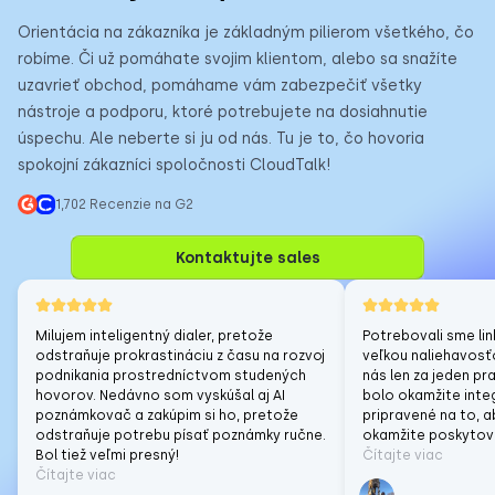
Orientácia na zákazníka je základným pilierom všetkého, čo
robíme. Či už pomáhate svojim klientom, alebo sa snažíte
uzavrieť obchod, pomáhame vám zabezpečiť všetky
nástroje a podporu, ktoré potrebujete na dosiahnutie
úspechu. Ale neberte si ju od nás. Tu je to, čo hovoria
spokojní zákazníci spoločnosti CloudTalk!
1,702 Recenzie na G2
Kontaktujte sales
Milujem inteligentný dialer, pretože
Potrebovali sme lin
odstraňuje prokrastináciu z času na rozvoj
veľkou naliehavosťo
podnikania prostredníctvom studených
nás len za jeden p
hovorov. Nedávno som vyskúšal aj AI
bolo okamžite inte
poznámkovač a zakúpim si ho, pretože
pripravené na to, 
odstraňuje potrebu písať poznámky ručne.
okamžite poskytov
Bol tiež veľmi presný!
Čítajte viac
Čítajte viac