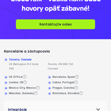
hovory opäť zábavné!
Kontaktujte sales
Kancelárie a zástupcovia
Toronto, Canada
26 Wellington St E Suite
Toronto, ON M5E 1S2,
900,
Canada
US Office
Barcelona, Spain
London, UK
Lisbon, Portugal
Mexico City, Mexico
Prague, Czechia
München, Germany
Bratislava, Slovakia
Integrácie