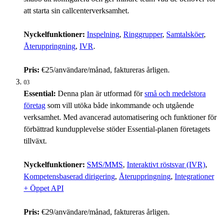
att starta sin callcenterverksamhet.
Nyckelfunktioner:
Inspelning
,
Ringgrupper
,
Samtalsköer
,
Återuppringning
,
IVR
.
Pris:
€25/användare/månad, faktureras årligen.
03
Essential:
Denna plan är utformad för
små och medelstora
företag
som vill utöka både inkommande och utgående
verksamhet. Med avancerad automatisering och funktioner för
förbättrad kundupplevelse stöder Essential-planen företagets
tillväxt.
Nyckelfunktioner:
SMS/MMS
,
Interaktivt röstsvar (IVR)
,
Kompetensbaserad dirigering
,
Återuppringning
,
Integrationer
+ Öppet API
Pris:
€29/användare/månad, faktureras årligen.