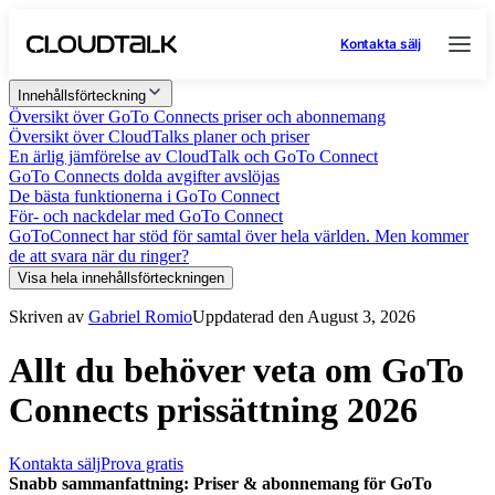
Kontakta sälj
Innehållsförteckning
Översikt över GoTo Connects priser och abonnemang
Översikt över CloudTalks planer och priser
En ärlig jämförelse av CloudTalk och GoTo Connect
GoTo Connects dolda avgifter avslöjas
De bästa funktionerna i GoTo Connect
För- och nackdelar med GoTo Connect
GoToConnect har stöd för samtal över hela världen. Men kommer
de att svara när du ringer?
Visa hela innehållsförteckningen
Skriven av
Gabriel Romio
Uppdaterad den August 3, 2026
Allt du behöver veta om GoTo
Connects prissättning 2026
Kontakta sälj
Prova gratis
Snabb sammanfattning: Priser & abonnemang för GoTo