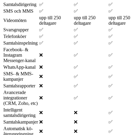
Samtalsdirigering
✅
✅
✅
SMS och MMS
✅
✅
✅
upp till 250
upp till 250
upp till 250
Videomöten
deltagare
deltagare
deltagare
Svarsgrupper
✅
✅
✅
Telefonköer
✅
✅
✅
Samtalsinspelning
✅
✅
✅
Facebook- &
Instagram
❌
✅
✅
Messenger-kanal
WhatsApp-kanal
❌
✅
✅
SMS- & MMS-
❌
✅
✅
kampanjer
Samtalsrapporter
❌
✅
✅
Avancerade
integrationer
❌
✅
✅
(CRM, Zoho, etc)
Intelligent
❌
❌
✅
samtalsdirigering
Samtalskampanjer
❌
❌
✅
Automatisk kö-
❌
❌
✅
återuppringning