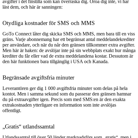
avgifter i det finstilta som kan överraska dig. Oroa dig inte, vi har
läst dem, och här är sanningen:
Otydliga kostnader för SMS och MMS
GoTo Connect låter dig skicka SMS och MMS, men bara till en viss
gräns. Varje abonnemang har ett begränsat antal meddelandekrediter
per användare, och när du når den gränsen tillkommer extra avgifter.
Men här är haken: de avslöjar inte på sin webbplats exakt hur många
krediter du får eller vad de extra meddelandena kostar. Dessutom är
den här funktionen bara tillgänglig i USA och Kanada.
Begränsade avgiftsfria minuter
Leverantören ger dig 1 000 avgiftsfria minuter som delas på hela
kontot. Men i samma sekund som du passerar den gränsen hamnar
du på extraavgifter igen. Precis som med SMS:en är den exakta
extrakostnaden ytterligare en information som inte avslöjas
offentligt.
„Gratis“ utlandssamtal
Utlandssamtal till över 50 länder marknadsförs som „gratis“, men i