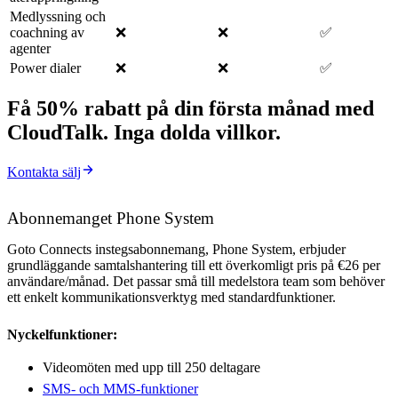
Medlyssning och
coachning av
❌
❌
✅
agenter
Power dialer
❌
❌
✅
Få 50% rabatt på din första månad med
CloudTalk. Inga dolda villkor.
Kontakta sälj
Abonnemanget Phone System
Goto Connects instegsabonnemang, Phone System, erbjuder
grundläggande samtalshantering till ett överkomligt pris på €26 per
användare/månad. Det passar små till medelstora team som behöver
ett enkelt kommunikationsverktyg med standardfunktioner.
Nyckelfunktioner:
Videomöten med upp till 250 deltagare
SMS- och MMS-funktioner