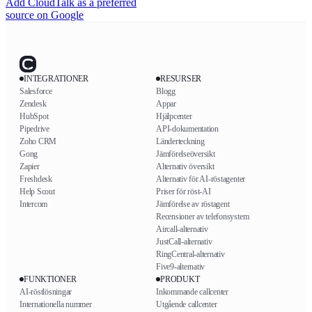
Add CloudTalk as a preferred
source on Google
INTEGRATIONER
RESURSER
Salesforce
Blogg
Zendesk
Appar
HubSpot
Hjälpcenter
Pipedrive
API-dokumentation
Zoho CRM
Länderteckning
Gong
Jämförelseöversikt
Zapier
Alternativ översikt
Freshdesk
Alternativ för AI-röstagenter
Help Scout
Priser för röst-AI
Intercom
Jämförelse av röstagent
Recensioner av telefonsystem
Aircall-alternativ
JustCall-alternativ
RingCentral-alternativ
Five9-alternativ
FUNKTIONER
PRODUKT
AI-röstlösningar
Inkommande callcenter
Internationella nummer
Utgående callcenter