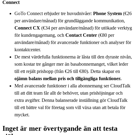
Connect
GoTo Connect erbjuder tre huvudnivåer:
Phone System
(€26
per användare/månad) för grundläggande kommunikation,
Connect CX
(€34 per användare/månad) för utökade verktyg
för kundengagemang, och
Contact Center
(€80 per
användare/månad) för avancerade funktioner och analyser för
kontaktcenter.
De mest värdefulla funktionerna är låsta till den dyraste nivån,
som kostar tre gånger mer än basabonnemanget, vilket leder
till ett rejält prishopp (från €26 till €80). Detta skapar en
ojämn balans mellan pris och tillgängliga funktioner.
Med avancerade funktioner i alla abonnemang ser CloudTalk
till att ditt team får allt de behöver, utan prishöjningar och
extra avgifter. Denna balanserade inställning gör CloudTalk
till ett bättre val för företag som vill växa utan att betala för
mycket.
Inget är mer övertygande än att testa