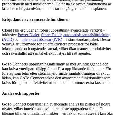
proportionellt med funktionerna. De flesta av nyckelfunktionerna är
låsta i den högsta nivån, som kostar tre gånger mer än basplanen.
Erbjudande av avancerade funktioner
CloudTalk erbjuder en robust uppsättning avancerade verktyg –
inklusive
Power Dialer
,
Smart Dialer
,
automatisk samtalsfördelning
(ACD)
och
interaktivt röstsvar (IVR)
– i sina standardpaket. Dessa
verktyg är utformade för att effektivisera processer för både
inkommande och utgående samtal, vilket ökar teamets produktivitet
och säkerställer att samtal effektivt styrs till rätt agenter.
GoTo Connects uppringningsalternativ är mer grundläggande och
kan kräva ytterligare tillägg för att låsa upp liknande funktioner. För
företag som letar efter strömlinjeformade samtalslösningar direkt ur
lådan, kan GoTo Connect sakna den avancerade funktionalitet som
krävs för optimal effektivitet utan att det tillkommer extra kostnader.
Analys och rapporter
GoTo Connect begränsar sin avancerade analys till planer på högre
nivåer, vilket innebär att användare måste uppgradera för att få
tillgång till mer omfattande insikter – en faktor som avsevärt kan öka