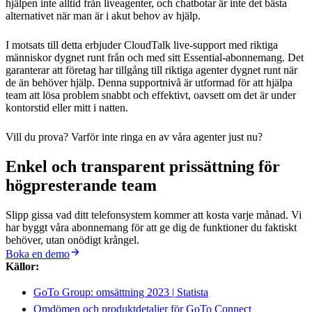
hjälpen inte alltid från liveagenter, och chatbotar är inte det bästa
alternativet när man är i akut behov av hjälp.
I motsats till detta erbjuder CloudTalk live-support med riktiga
människor dygnet runt från och med sitt Essential-abonnemang. Det
garanterar att företag har tillgång till riktiga agenter dygnet runt när
de än behöver hjälp. Denna supportnivå är utformad för att hjälpa
team att lösa problem snabbt och effektivt, oavsett om det är under
kontorstid eller mitt i natten.
Vill du prova? Varför inte ringa en av våra agenter just nu?
Enkel och transparent prissättning för
högpresterande team
Slipp gissa vad ditt telefonsystem kommer att kosta varje månad. Vi
har byggt våra abonnemang för att ge dig de funktioner du faktiskt
behöver, utan onödigt krångel.
Boka en demo
Källor:
GoTo Group: omsättning 2023 | Statista
Omdömen och produktdetaljer för GoTo Connect