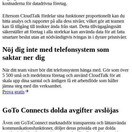
kostnaderna för datadrivna företag.
Eftersom CloudTalk fördelar sina funktioner proportionellt kan du
hitta analys och rapporter på alla dess nivåer, vilket gör att teamen
kan få tillgång till insikter ända från start. Detta tillvägagångssätt
säkerställer att företag i alla storlekar kan använda data för att fatta
smartare beslut utan att nödvändigtvis tvingas in i dyrare prisnivåer.
Nöj dig inte med telefonsystem som
saktar ner dig
När ditt team växer bör ditt telefonsystem hänga med. Gör som över
5 500 små och medelstora företag och använd CloudTalk för att
skala upp dina samtal och äntligen få ett arbetsflöde som håller
jämna steg med din verksamhet.
Prova gratis
GoTo Connects dolda avgifter avslöjas
Även om GoToConnect marknadsför transparenta och lättanvända
kommunikationsfunktioner, döljer deras prissida ett par dolda