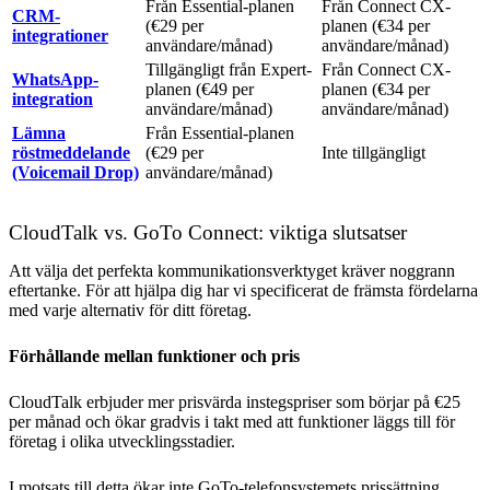
Från Essential-planen
Från Connect CX-
CRM-
(€29 per
planen (€34 per
integrationer
användare/månad)
användare/månad)
Tillgängligt från Expert-
Från Connect CX-
WhatsApp-
planen (€49 per
planen (€34 per
integration
användare/månad)
användare/månad)
Lämna
Från Essential-planen
röstmeddelande
(€29 per
Inte tillgängligt
(Voicemail Drop)
användare/månad)
CloudTalk vs. GoTo Connect: viktiga slutsatser
Att välja det perfekta kommunikationsverktyget kräver noggrann
eftertanke. För att hjälpa dig har vi specificerat de främsta fördelarna
med varje alternativ för ditt företag.
Förhållande mellan funktioner och pris
CloudTalk erbjuder mer prisvärda instegspriser som börjar på €25
per månad och ökar gradvis i takt med att funktioner läggs till för
företag i olika utvecklingsstadier.
I motsats till detta ökar inte GoTo-telefonsystemets prissättning