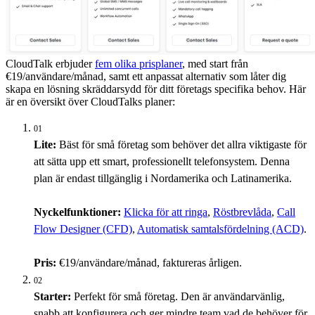
CloudTalk erbjuder
fem olika prisplaner
, med start från
€19/användare/månad, samt ett anpassat alternativ som låter dig
skapa en lösning skräddarsydd för ditt företags specifika behov. Här
är en översikt över CloudTalks planer:
01
Lite:
Bäst för små företag som behöver det allra viktigaste för
att sätta upp ett smart, professionellt telefonsystem. Denna
plan är endast tillgänglig i Nordamerika och Latinamerika.
Nyckelfunktioner:
Klicka för att ringa
,
Röstbrevlåda
,
Call
Flow Designer (CFD)
,
Automatisk samtalsfördelning (ACD)
.
Pris:
€19/användare/månad, faktureras årligen.
02
Starter:
Perfekt för små företag. Den är användarvänlig,
snabb att konfigurera och ger mindre team vad de behöver för