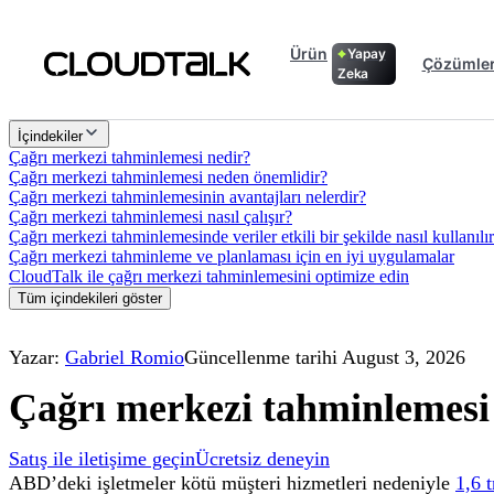
Ürün
Yapay
Çözümle
Zeka
İçindekiler
Çağrı merkezi tahminlemesi nedir?
Çağrı merkezi tahminlemesi neden önemlidir?
Çağrı merkezi tahminlemesinin avantajları nelerdir?
Çağrı merkezi tahminlemesi nasıl çalışır?
Çağrı merkezi tahminlemesinde veriler etkili bir şekilde nasıl kullanılı
Çağrı merkezi tahminleme ve planlaması için en iyi uygulamalar
CloudTalk ile çağrı merkezi tahminlemesini optimize edin
Tüm içindekileri göster
Yazar:
Gabriel Romio
Güncellenme tarihi August 3, 2026
Çağrı merkezi tahminlemesi 
Satış ile iletişime geçin
Ücretsiz deneyin
ABD’deki işletmeler kötü müşteri hizmetleri nedeniyle
1,6 t