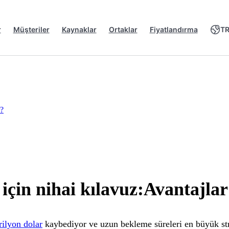
r
Müşteriler
Kaynaklar
Ortaklar
Fiyatlandırma
T
r?
için nihai kılavuz:Avantajlar
rilyon dolar
kaybediyor ve uzun bekleme süreleri en büyük str