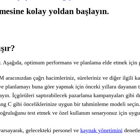
mesine kolay yoldan başlayın.
ışır?
 Aşağıda, optimum performans ve planlama elde etmek için gere
racınızdan çağrı hacimleriniz, süreleriniz ve diğer ilgili kalı
n ve planlamayı buna göre yapmak için önceki yıllara dayanan 
ayın. İçgörüleri saptırabilecek pazarlama kampanyaları gibi d
g C gibi önceliklerinize uygun bir tahminleme modeli seçin. 
doğruluğunu test etmek ve özel kullanım senaryonuz için uyg
 varsayarak, gelecekteki personel ve
kaynak yönetimini
denetle