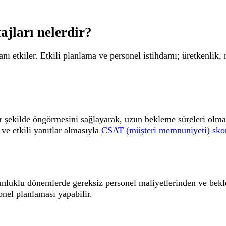
jları nelerdir?
ı etkiler. Etkili planlama ve personel istihdamı; üretkenlik,
ir şekilde öngörmesini sağlayarak, uzun bekleme süreleri ol
ve etkili yanıtlar almasıyla
CSAT (müşteri memnuniyeti) sko
ğunluklu dönemlerde gereksiz personel maliyetlerinden ve bek
nel planlaması yapabilir.