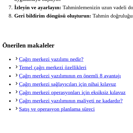
İzleyin ve ayarlayın:
Tahminlemenizin uzun vadeli doğr
Geri bildirim döngüsü oluşturun:
Tahmin doğruluğunu
Önerilen makaleler
Çağrı merkezi yazılımı nedir?
Temel çağrı merkezi özellikleri
Çağrı merkezi yazılımının en önemli 8 avantajı
Çağrı merkezi sağlayıcıları için nihai kılavuz
Çağrı merkezi operasyonları için eksiksiz kılavuz
Çağrı merkezi yazılımının maliyeti ne kadardır?
Satış ve operasyon planlama süreci