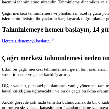
hacmini tahmin etme sürecidir. Tahminleme dinamiktir ve sü
Çağrı merkezi tahminlemesi ve planlaması, özel iş gücü yönet
işletmenin iletişim ihtiyaçlarını karşılayacak doğru planlar g
Tahminlemeye hemen başlayın, 14 gün
Ücretsiz denemeyi başlatın
Çağrı merkezi tahminlemesi neden ö
Etkin bir çağrı merkezi tahminlemesi, gelen tüm aramaların z
şirket itibarını ve genel karlılığı artırır.
Diğer yandan, personel planlamasını yanlış yönetmek tam ter
hayal kırıklığına uğrayacaktır ve bu da çağrı bırakma oranın
Ancak görevde çok fazla temsilci bulundurmak da bir o kadar
otururken siz yüksek kapasite için fazladan ödeme yapmaya