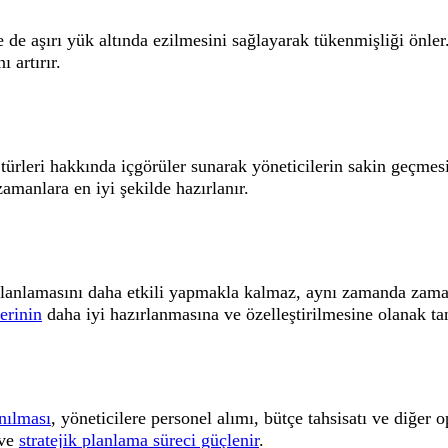
 de aşırı yük altında ezilmesini sağlayarak tükenmişliği önle
 artırır.
 türleri hakkında içgörüler sunarak yöneticilerin sakin geçm
manlara en iyi şekilde hazırlanır.
planlamasını daha etkili yapmakla kalmaz, aynı zamanda zaman
lerinin
daha iyi hazırlanmasına ve özelleştirilmesine olanak tan
nılması
, yöneticilere personel alımı, bütçe tahsisatı ve diğer
 ve
stratejik planlama süreci güçlenir
.