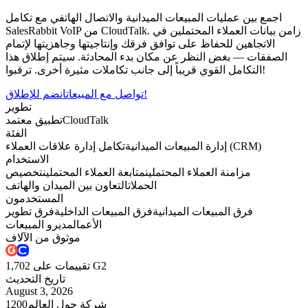
اجمع بين عمليات المبيعات الميدانية والاتصال الهاتفي مع تكامل
SalesRabbit VoIP من CloudTalk. زامن بيانات العملاء المحتملين في
الاتجاهين للحفاظ على توافق فرقك وإنتاجيتها وجاهزيتها لإتمام
الصفقات — بغض النظر عن مكان بدء المحادثة. سيتم إطلاق هذا
التكامل القوي قريباً إلى جانب تكاملات مثيرة أخرى. ترقبوا!
انضم للإطلاق!
تواصل مع المبيعات
تطوير
CloudTalk
تطبيق معتمد
الفئة
تكامل إدارة علاقات العملاء (CRM)
إدارة المبيعات الميدانية
الاستخدام
مزامنة العملاء المحتملين
متابعة العملاء المحتملين
تخصيص
الحملات
التعاون بين الميدان والهاتف
المستخدمون
فرق المبيعات الميدانية
فرق المبيعات الداخلية
فرق تطوير
الأعمال
مديرو المبيعات
موثوق من الآلاف
1,702 تقييمات على G2
تاريخ التحديث
August 3, 2026
شركة حول العالم
1200