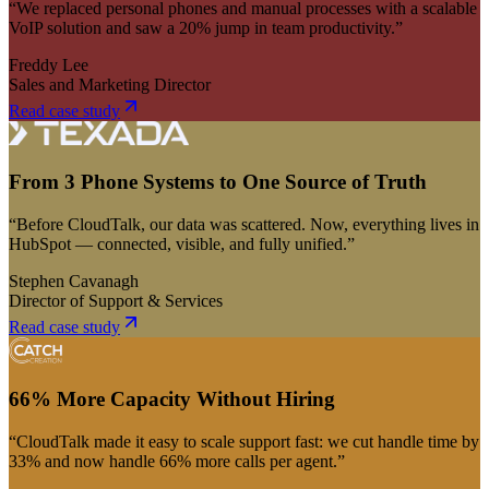
“We replaced personal phones and manual processes with a scalable
VoIP solution and saw a 20% jump in team productivity.”
Freddy Lee
Sales and Marketing Director
Read case study
From 3 Phone Systems to One Source of Truth
“Before CloudTalk, our data was scattered. Now, everything lives in
HubSpot — connected, visible, and fully unified.”
Stephen Cavanagh
Director of Support & Services
Read case study
66% More Capacity Without Hiring
“CloudTalk made it easy to scale support fast: we cut handle time by
33% and now handle 66% more calls per agent.”