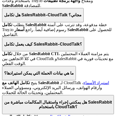
باستخدام وحدات Tray.io ومفتاح
واجهة برمجة تطبيقات
للمصادقة.
SalesRabbit
هل تكامل SalesRabbit–CloudTalk مجاني؟
خطة مدفوعة، وقد تترتب على أتمتة
تكامل SalesRabbit
يتطلب
للحصول على
أسعار SalesRabbit
Tray.io رسوم إضافية أيضاً. راجع
التفاصيل.
كيف يعمل تكامل SalesRabbit–CloudTalk؟
، يتم مزامنة العملاء المحتملين
تكامل SalesRabbit CTI
من خلال
في كلا الاتجاهين بين CloudTalk وSalesRabbit مع تحديثات فورية في
الوقت الفعلي.
ما هي بيانات الحملة التي يمكن استيرادها؟
استيراد الأسماء
،
لـ CloudTalk
تكامل الهاتف مع SalesRabbit
يتيح
وأرقام الهواتف، ورسائل البريد الإلكتروني، ومسؤولي العملاء
المحتملين، وتحديثات الحالة للحملات.
هل يمكنني إجراء واستقبال المكالمات مباشرة من SalesRabbit
باستخدام CloudTalk؟