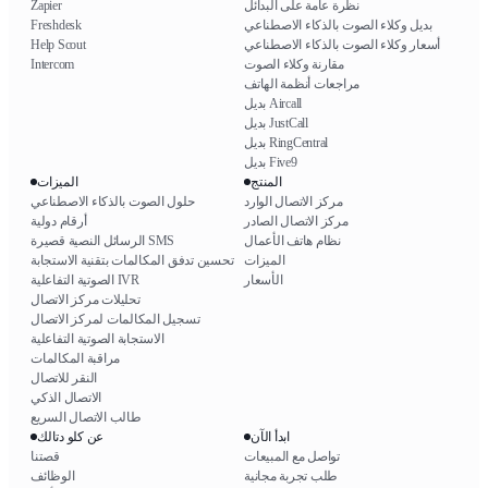
نظرة عامة على البدائل
Zapier
بديل وكلاء الصوت بالذكاء الاصطناعي
Freshdesk
أسعار وكلاء الصوت بالذكاء الاصطناعي
Help Scout
مقارنة وكلاء الصوت
Intercom
مراجعات أنظمة الهاتف
بديل Aircall
بديل JustCall
بديل RingCentral
بديل Five9
المنتج
الميزات
مركز الاتصال الوارد
حلول الصوت بالذكاء الاصطناعي
مركز الاتصال الصادر
أرقام دولية
نظام هاتف الأعمال
الرسائل النصية قصيرة SMS
الميزات
تحسين تدفق المكالمات بتقنية الاستجابة
الأسعار
الصوتية التفاعلية IVR
تحليلات مركز الاتصال
تسجيل المكالمات لمركز الاتصال
الاستجابة الصوتية التفاعلية
مراقبة المكالمات
النقر للاتصال
الاتصال الذكي
طالب الاتصال السريع
ابدأ الآن
عن كلو دتالك
تواصل مع المبيعات
قصتنا
طلب تجربة مجانية
الوظائف