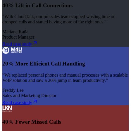
40% Lift in Call Connections
“With CloudTalk, our pre-sales team stopped wasting time on
dropped calls and started having more of the right ones.”
Mariana Raña
Product Manager
Read case study
20% More Efficient Call Handling
“We replaced personal phones and manual processes with a scalable
VoIP solution and saw a 20% jump in team productivity.”
Freddy Lee
Sales and Marketing Director
Read case study
40% Fewer Missed Calls