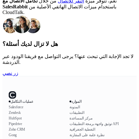
نعم، تتوفر ميزة
النقر للاتصال
من خلال
تكامل الاتصال مع
باستخدام ميزات الاتصال الهاتفي الأصلية من
SalesRabbit
CloudTalk.
هل لا تزال لديك أسئلة؟
لا تجد الإجابة التي تبحث عنها؟ يرجى التواصل مع فريقنا الودود عبر
الدردشة.
زر نصي
الموارد
عمليات التكامل
المدونة
Salesforce
التطبيقات
Zendesk
مركز المساعدة
HubSpot
توثيق واجهة برمجة التطبيقات API
Pipedrive
التغطية الجغرافية
Zoho CRM
نظرة عامة على المقارنة
Gong