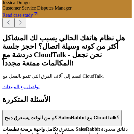
Jessica Dungo
Customer Service Disputes Manager
Read case study
هل نظام هاتفك الحالي يسبب لك المشاكل
أكثر من كونه وسيلة اتصال؟ احجز جلسة
دردشة مع CloudTalk - نحن نجعل
المكالمات ممتعة مجدداً!
انضم إلى آلاف الفرق التي تنمو بالفعل مع CloudTalk.
تواصل مع المبيعات
الأسئلة المتكررة
كم من الوقت يستغرق دمج SalesRabbit مع CloudTalk؟
دقائق معدودة
تكامل واجهة برمجة تطبيقات SalesRabbit
يستغرق