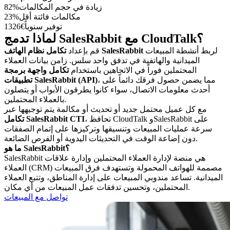
زيادة في حجم المكالمات
82%
مكالمات فائتة أقل
23%
توفير سنوياً
1326€
لماذا تدمج SalesRabbit مع CloudTalk؟
لربط أنشطة المبيعات
تكامل نظام الهاتف SalesRabbit
قم بإعداد
الميدانية والهاتفية في تدفق واحد سلس. زامن بيانات العملاء
المحتملين فوراً في الاتجاهين باستخدام
تكامل واجهة برمجة
، مما يضمن حصول فرقك دائماً على
تطبيقات SalesRabbit (API)
أحدث معلومات الاتصال، سواء كانوا يطرقون الأبواب أو يتصلون
بالعملاء المحتملين.
مع كل عميل محتمل جديد أو تحديث أو مكالمة يتم توجيهها عبر
، تحافظ CloudTalk وSalesRabbit على
تكامل SalesRabbit CTI
سرعة عمليات المبيعات وتنسيقها وتركيزها على إتمام الصفقات
دون إضاعة الوقت في التحديثات اليدوية أو الفرص الضائعة.
ما هو SalesRabbit؟
SalesRabbit هي منصة لإدارة العملاء المحتملين وإدارة علاقات
العملاء (CRM) مصممة للهواتف المحمولة وتستهدف فرق المبيعات
الميدانية. تساعد مندوبي المبيعات على إدارة المناطق، وتتبع العملاء
المحتملين، وتحسين تدفقات عمل المبيعات من أي مكان.
تواصل مع المبيعات