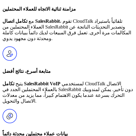
مزامنة ثنائية الاتجاه للعملاء المحتملين
، تقوم CloudTalk تلقائياً باستيراد
تكامل اتصال SalesRabbit
مع
العملاء المحتملين من SalesRabbit وتصدير التحديثات الناتجة عن
المكالمات مرة أخرى. تعمل فرق المبيعات لديك دائماً ببيانات كاملة
ومحدثة دون مجهود يدوي.
متابعة أسرع، نتائج أفضل
لمستخدمي CloudTalk الاتصال
تكامل SalesRabbit VoIP
يتيح
بالعملاء المحتملين الجدد في SalesRabbit دون تأخير. يمكن لمندوبيك
التحرك بسرعة عندما يكون الاهتمام كبيراً، مما يزيد من معدلات
الاتصال والتحويل.
بيانات عملاء محتملين محدثة دائماً