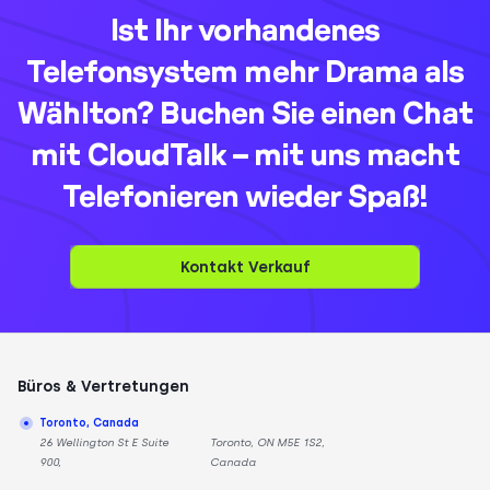
Ist Ihr vorhandenes
Telefonsystem mehr Drama als
Wählton? Buchen Sie einen Chat
mit CloudTalk – mit uns macht
Telefonieren wieder Spaß!
Kontakt Verkauf
Büros & Vertretungen
Toronto, Canada
26 Wellington St E Suite
Toronto, ON M5E 1S2,
900,
Canada