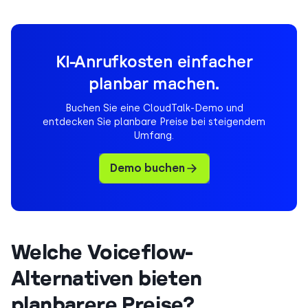
KI-Anrufkosten einfacher
planbar machen.
Buchen Sie eine CloudTalk-Demo und
entdecken Sie planbare Preise bei steigendem
Umfang.
Demo buchen
Welche Voiceflow-
Alternativen bieten
planbarere Preise?