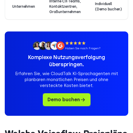
Interne CX-Teams,
Individuell
Unternehmen
Kontaktzentren,
(Demo buchen)
Großunternehmen
Haben Sie noch Fragen?
Komplexe Nutzungsverfolgung
überspringen.
Erfahren Sie, wie CloudTalk KI-Sprachagenten mit
planbaren monatlichen Preisen und ohne
versteckte Kosten bietet.
Demo buchen