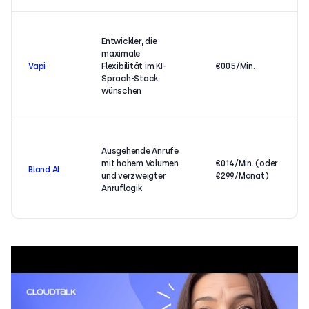
Entwickler, die
maximale
Vapi
Flexibilität im KI-
€0.05/Min.
Sprach-Stack
wünschen
Ausgehende Anrufe
mit hohem Volumen
€0.14/Min. (oder
Bland AI
und verzweigter
€299/Monat)
Anruflogik