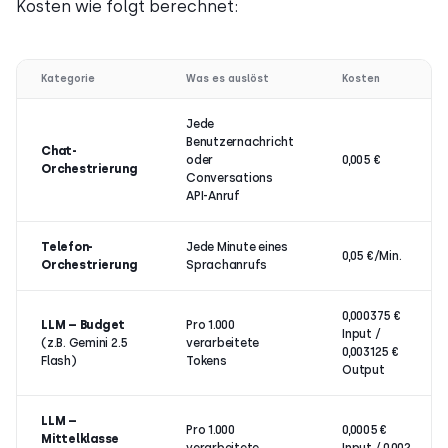
Kosten wie folgt berechnet:
Kategorie
Was es auslöst
Kosten
Jede
Benutzernachricht
Chat-
oder
0,005 €
Orchestrierung
Conversations
API-Anruf
Telefon-
Jede Minute eines
0,05 €/Min.
Orchestrierung
Sprachanrufs
0,000375 €
LLM – Budget
Pro 1.000
Input /
(z.B. Gemini 2.5
verarbeitete
0,003125 €
Flash)
Tokens
Output
LLM –
Pro 1.000
0,0005 €
Mittelklasse
verarbeitete
Input / 0,002