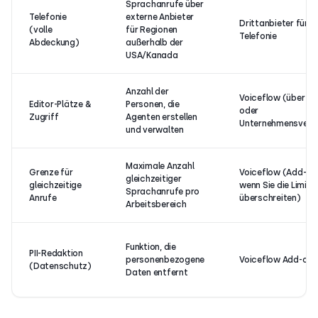
Sprachanrufe über
Telefonie
externe Anbieter
Drittanbieter für
(volle
für Regionen
Telefonie
Abdeckung)
außerhalb der
USA/Kanada
Anzahl der
Voiceflow (über Pl
Editor-Plätze &
Personen, die
oder
Zugriff
Agenten erstellen
Unternehmensvert
und verwalten
Maximale Anzahl
Grenze für
Voiceflow (Add-on
gleichzeitiger
gleichzeitige
wenn Sie die Limits
Sprachanrufe pro
Anrufe
überschreiten)
Arbeitsbereich
Funktion, die
PII-Redaktion
personenbezogene
Voiceflow Add-on
(Datenschutz)
Daten entfernt