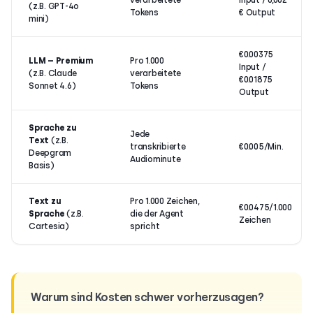
(z.B. GPT-4o
Tokens
€ Output
mini)
€0.00375
LLM – Premium
Pro 1.000
Input /
(z.B. Claude
verarbeitete
€0.01875
Sonnet 4.6)
Tokens
Output
Sprache zu
Jede
Text
(z.B.
transkribierte
€0.005/Min.
Deepgram
Audiominute
Basis)
Text zu
Pro 1.000 Zeichen,
€0.0475/1.000
Sprache
(z.B.
die der Agent
Zeichen
Cartesia)
spricht
Warum sind Kosten schwer vorherzusagen?