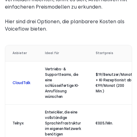
einfacheren Preismodellen zu erkunden.
Hier sind drei Optionen, die planbarere Kosten als
Voiceflow bieten.
Anbieter
Ideal für
Startpreis
Vertriebs- &
Supportteams, die
$19/Benutzer/Monat
eine
+ KI-Rezeptionist ab
CloudTalk
schlüsselfertige KI-
€99/Monat (200
Anruflösung
Min.)
wünschen
Entwickler, die eine
vollständige
Telnyx
Sprachinfrastruktur
€0.05/Min.
im eigenen Netzwerk
benötigen