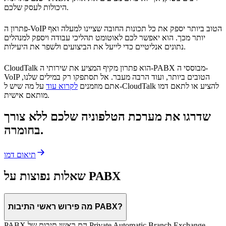
היכולות לעסק שלכם.
פתרון ה-VoIP הטוב ביותר יספק את כל תכונות החובה שציינו למעלה ואף
יותר מכך. הוא יאפשר לכם לאוטומט תהליכי עבודה ויספק למנהלים
נתונים אנליטיים כדי לייעל את הביצועים ולשפר את היעילות.
CloudTalk הוא פתרון מקיף המציע את שירותי ה-PABX מבוססי ה-
VoIP הטובים ביותר, ועוד הרבה מעבר. אל תסתפקו רק במילים שלנו,
אתם מוזמנים
לקרוא עוד
על מה שיש ל-CloudTalk להציע או לתאם דמו
מותאם אישית.
שדרגו את מערכת הטלפוניה שלכם ללא צורך
בחומרה.
תיאום דמו
שאלות נפוצות על PABX
מה פירוש ראשי התיבות PABX?
PABX הם ראשי תיבות של Private Automatic Branch Exchange.