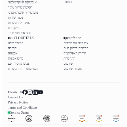
תמחור
אנליטיקס למוקד טלפוני
הקלטת שיחות מוקד
נתב שיחות אינטראקטיבי
ניטור שיחות
לחיצה להתקשרות
חייגן חכם
חייגן אוטומטי מהיר
מתחילים כאן
על CLOUDTALK
צרו קשר עם מכירות
הסיפור שלנו
הרשמה לניסיון חינם
קריירה
הורדת האפליקציה
אבטחה
התחברות
מרכז אמינות
שותפים
בקשת ניסיון חינם
תוכנית שותפים
נכסי מותג וחדר תקשורת
Follow Us
Contact Us
Privacy Notice
Terms and Conditions
Service Status