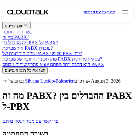
צרו קשר עם מכירות
תוכן עניינים
בשורה התחתונה
מה זה PABX?
מה ההבדל בין PBX ל-PABX?
איך מערכת PABX עובדת?
מהם היתרונות של PABX על פני PBX ידני?
מהן תכונות החובה של מערכת PABX עסקית מודרנית?
פתרון שיחות מבוסס VoIP הוא הרבה יותר מסתם PABX
הצג את כל תוכן העניינים
עודכן ב- August 3, 2026
Silvana Lucido-Balestrieri
נכתב על ידי
מה זה PABX? ההבדלים בין PABX
ל-PBX
צרו קשר עם מכירות
נסה בחינם
בשורה התחתונה