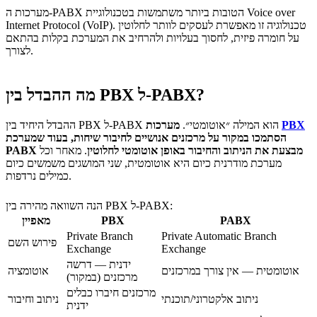
מערכות ה-PABX הטובות ביותר משתמשות בטכנולוגיית Voice over
Internet Protocol (VoIP). טכנולוגיה זו מאפשרת לעסקים לוותר לחלוטין
על חומרה פיזית, לחסוך בעלויות ולהרחיב את המערכת בקלות בהתאם
לצורך.
מה ההבדל בין PBX ל-PABX?
PBX
מערכות
ההבדל היחיד בין PBX ל-PABX הוא המילה ״אוטומטי״.
הסתמכו במקור על מרכזנים אנושיים לחיבור שיחות, בעוד שמערכת
PABX מבצעת את הניתוב והחיבור באופן אוטומטי לחלוטין
. מאחר וכל
מערכת מודרנית כיום היא אוטומטית, שני המושגים משמשים כיום
כמילים נרדפות.
הנה השוואה מהירה בין PBX ל-PABX:
PABX
PBX
מאפיין
Private Branch
Private Automatic Branch
פירוש השם
Exchange
Exchange
ידנית — דרשה
אוטומטית — אין צורך במרכזנים
אוטומציה
מרכזנים (במקור)
מרכזנים חיברו כבלים
ניתוב אלקטרוני/תוכנתי
ניתוב וחיבור
ידנית