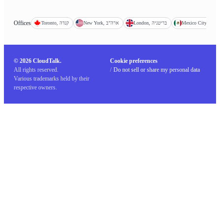
Offices
Mexico, מקסיקו
London, בריטניה
New York, ארה"ב
Toronto, קנדה
© 2026 CloudTalk.
Cookie preferences
All rights reserved.
/
Do not sell or share my personal data
Various trademarks held by their
respective owners.