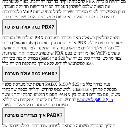
לחסכונית וקלה בהרבה להרחבה. בעוד שמערכות PBX מסורתיות כובלות
את הצוות שלכם לשולחן העבודה הפיזי ודורשות תחזוקת חומרה,
פלטפורמות VoIP בענן מאפשרות לנציגי מכירות ושירות לנהל נפחי שיחות
גבוהים מכל מקום בעולם באמצעות מחשב נייד או מכשיר נייד בלבד.
כמה עולה מערכת PBX?
העלות של מערכת PBX תלויה לחלוטין בשאלה האם מדובר במערכת
פיזית (On-premise) או מבוססת ענן. חומרת PBX מסורתית פיזית יכולה
לעלות אלפי דולרים מראש עבור ציוד והתקנה, לצד עלויות תחזוקת IT
שוטפות. לעומת זאת, פתרונות PBX מודרניים בענן (או VoIP) פועלים
במודל תוכנה כשירות (SaaS) צפוי מראש, בדרך כלל בטווח של $20 עד
$50 למשתמש לחודש, ללא צורך בהתקנת חומרה כלל.
כמה עולה מערכת PABX?
העלות של מערכת טלפון PABX נעה בדרך כלל בין $25 ל-$150
למשתמש לחודש, ותלויה בספק שתבחרו. CloudTalk מספקת פתרון
חסכוני המציע הרבה יותר מאשר PABX פשוט, עם מחירים הנעים בין
$25 ל-$49 למשתמש
לחודש. תוכלו גם ליהנות מתקופת ניסיון ללא
תשלום לפני שתתחייבו לתשלום כלשהו.
איך מגדירים מערכת PABX?
תהליך ההגדרה משתנה בהתאם לפתרון שבחרתם. הפלטפורמה של