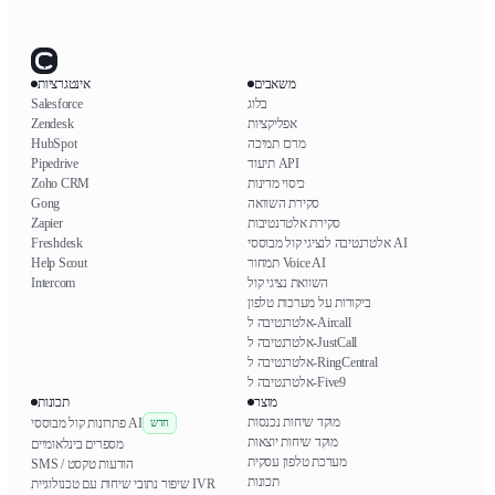
משאבים
אינטגרציות
בלוג
Salesforce
אפליקציות
Zendesk
מרכז תמיכה
HubSpot
תיעוד API
Pipedrive
כיסוי מדינות
Zoho CRM
סקירת השוואה
Gong
סקירת אלטרנטיבות
Zapier
אלטרנטיבה לנציגי קול מבוססי AI
Freshdesk
תמחור Voice AI
Help Scout
השוואת נציגי קול
Intercom
ביקורות על מערכות טלפון
אלטרנטיבה ל-Aircall
אלטרנטיבה ל-JustCall
אלטרנטיבה ל-RingCentral
אלטרנטיבה ל-Five9
מוצר
תכונות
מוקד שיחות נכנסות
פתרונות קול מבוססי AI
חדש
מוקד שיחות יוצאות
מספרים בינלאומיים
מערכת טלפון עסקית
SMS / הודעות טקסט
תכונות
שיפור נתובי שיחות עם טכנולוגיית IVR