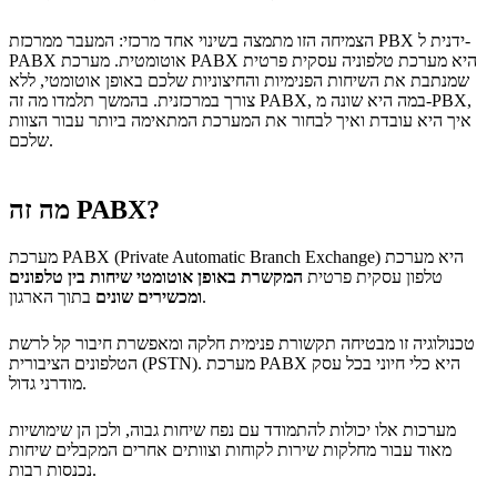
הצמיחה הזו מתמצה בשינוי אחד מרכזי: המעבר ממרכזת PBX ידנית ל-
PABX אוטומטית. מערכת PABX היא מערכת טלפוניה עסקית פרטית
שמנתבת את השיחות הפנימיות והחיצוניות שלכם באופן אוטומטי, ללא
צורך במרכזנית. בהמשך תלמדו מה זה PABX, במה היא שונה מ-PBX,
איך היא עובדת ואיך לבחור את המערכת המתאימה ביותר עבור הצוות
שלכם.
מה זה PABX?
מערכת PABX (Private Automatic Branch Exchange) היא מערכת
טלפון עסקית פרטית
המקשרת באופן אוטומטי שיחות בין טלפונים
בתוך הארגון.
ומכשירים שונים
טכנולוגיה זו מבטיחה תקשורת פנימית חלקה ומאפשרת חיבור קל לרשת
הטלפונים הציבורית (PSTN). מערכת PABX היא כלי חיוני בכל עסק
מודרני גדול.
מערכות אלו יכולות להתמודד עם נפח שיחות גבוה, ולכן הן שימושיות
מאוד עבור מחלקות שירות לקוחות וצוותים אחרים המקבלים שיחות
נכנסות רבות.