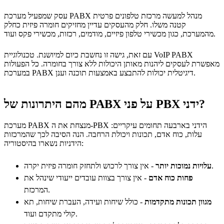
עסק שמפעיל מערכת PABX מנהל למעשה מרכזת טלפונים פרטית
קטנה משלו. חלק מהעסקים עדיין מחזיקים חומרה פיזית כחלק
מהמערכת, כגון מכשירי טלפון פיזיים, מודמים, רכזות, מכשירי פקס ועוד.
עם זאת, גישה זו נחשבת כיום למיושנת. טכנולוגיית VoIP PABX
מאפשרת לעסקים ליהנות מאותן היכולות ללא צורך בחומרה. כל הפעולות
במערכת PABX דיגיטלית יכולות להתבצע באמצעות תוכנה וענן.
מהם היתרונות של PABX על פני PBX ידני?
מערכת PABX מנצחת את ה-PBX הידני בארבעה תחומים עיקריים:
עלות, כוח אדם, תכונות ויכולת הרחבה. הנה הסיבה לכך שהמרכזות
הידניות נשארו בהיסטוריה:
- אין צורך לרכוש ולתחזק חומרה פיזית יקרה.
עלויות נמוכות יותר
פחות כוח אדם
- אין צורך בצוות עובדים ייעודי שינהל את
המרכזת.
מגוון תכונות מתקדמות
- כולל שיחות ועידה, העברת שיחות, תא
קולי מתקדם ועוד.