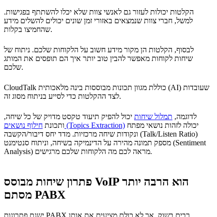
הקלטות יכולות לעזור גם לאנשי צוות שלא יכלו להשתתף בפגישות.
למשל, חברי צוות שנמצאים באזורי זמן שונים יכולים להשלים מידע
שהחמיצו בקלות.
לבסוף, הקלטות הן מקור מידע חשוב על הלקוחות שלכם. ניתוח של
שיחות לקוחות מאפשר להבין טוב יותר איך הם תופסים את המותג
שלכם.
CloudTalk כוללת מגוון תכונות מבוססות בינה מלאכותית (AI) שעובדות
לצד ההקלטות כדי לסייע בניתוח מסוג זה.
לדוגמה,
תמלול שיחות
יכול להפיק תיעוד טקסט מדויק של כל שיחה,
יכולה לזהות נושאי מפתח
חילוף נושאים (Topics Extraction)
ותכונת
ונקודות שיחה מרכזיות. מדד יחס דיבור/הקשבה (Talk/Listen Ratio)
מספק תמונה מהירה על הדינמיקה בשיחה, וניתוח סנטימנט (Sentiment
Analysis) מראה לכם מה הלקוחות שלכם מרגישים.
פתרון שיחות מבוסס VoIP הוא הרבה יותר
מסתם PABX
ישנם פתרונות PABX רבים בשוק, אך לא כולם מציעים את אותן