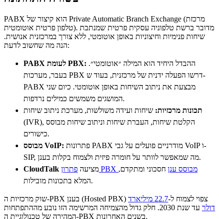
PABX הוא קיצור של Private Automatic Branch Exchange (מרכזת
טלפון פרטית אוטומטית). מדובר ברשת טלפוניה עסקית פרטית שמנתבת
שיחות פנימיות וחיצוניות באופן אוטומטי, ללא צורך במרכזנית אנושית.
הנה מה שחשוב לדעת:
ההבדל היחיד הוא המילה ״אוטומטי״.
PABX לעומת PBX:
בעבר, מערכות PBX דרשו הפעלה ידנית של מרכזנית, בעוד ש-
PABX מבצעת את ניתוב השיחות באופן אוטומטי. כיום שני
המושגים משמשים כמילים נרדפות.
תכונות מרכזיות:
שיחות ועידה משולשות, מערכת ניתוב שיחות
(IVR), הקלטת שיחות, העברת שיחות וניתוב שיחות מבוסס
כישורים.
פתרונות PABX מודרניים פועלים על גבי VoIP ו-
מבוסס VoIP:
SIP, מה שמאפשר לוותר על חומרה פיזית ולצמוח בקלות בענן.
פתרון PBX מבוסס ענן
חסכוני ומתקדם,
מציעה
CloudTalk
המלא בתכונות מובילות.
שוק מרכזיות ה-PBX בענן (Hosted PBX) צפוי לצמוח ל-
22.7 מיליארד
דולר
עד שנת 2030. חלק גדול מהצמיחה המרשימה הזו נובע מההתפתחות
המהירה של טכנולוגיית ה-PBX בשנים האחרונות.