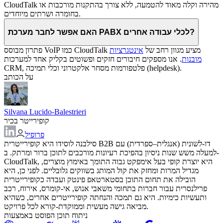
CloudTalk מהירה וקלה מאוד להטמעה, ללא צורך בהתקנות מורכבות או
בחומרה ושרתים מיוחדים.
האם אפשר לחבר מערכת PABX לכלי עבודה אחרים?
פתרון מבוסס VoIP כמו CloudTalk מציע מגוון רחב של
אינטגרציות
מובנות
. אנו מספקים חיבורים חזקים ופשוטים בקליק אחד למערכות
CRM, פלטפורמות מסחר אלקטרוני וכלי תמיכה (helpdesk).
על הכותב
Silvana Lucido-Balestrieri
קופירייטר בכיר
פרופיל
סילבנה לוסידו היא קופירייטרית B2B דו-לשונית (אנגלית–ספרדית) עם
למעלה משש שנות ניסיון בהפיכת רעיונות מורכבים לתוכן ברור ומרתק. ב-
CloudTalk, היא יוצרת קופי בעל אימפקט גבוה התומך באימוץ מוצרים,
מגדיל המרות ומחזק את קול המותג בשווקים גלובליים. לפני כן, היא
הובילה את תחום התוכן בסטארטאפ פינטק ועבדה כקופירייטרית
פרילנסרית עבור חברות בתחומי משאבי אנוש, אי-קומרס, אירוח, רכב
ותעשיות כימיות. היא גם תמכה והנחתה קופירייטרים אחרים, כשהיא
מביאה גישה מעשית וממוקדת-קורא לכל פרויקט.
ניתוח תוכן הפוסט באמצעות