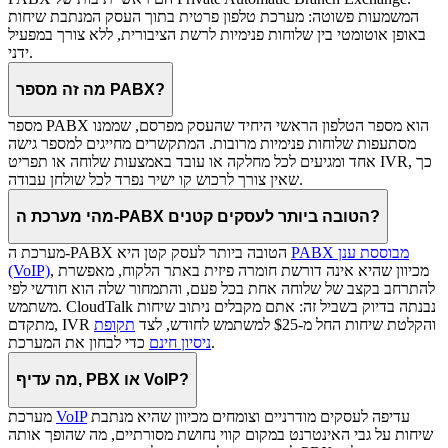
המשמעות פשוטה: מערכת טלפון פרטית בתוך העסק המנתבת שיחות
באופן אוטומטי בין שלוחות פנימיות לרשת הציבורית, ללא צורך במפעיל
ידני.
מה זה מספר PABX?
מספר PABX הוא מספר הטלפון הראשי היחיד שהעסק מפרסם, שממנו
מסתעפות שלוחות פנימיות מרובות. המתקשרים מחייגים למספר גישה
אחד ומגיעים לכל מחלקה או עובד באמצעות שלוחה או תפריט IVR, כך
שאין צורך לרכוש קו ישיר נפרד לכל שולחן עבודה.
מהי מערכת ה-PABX הטובה ביותר לעסקים קטנים?
PABX מבוססת ענן
מערכת ה-PABX הטובה ביותר לעסק קטן היא
, מכיוון שהיא אינה דורשת חומרה פיזית באתר הלקוח, מאפשרת
(VoIP)
להתרחב בקצב של שלוחה אחת בכל פעם, והתמחור שלה הוא חודשי לפי
משתמש. CloudTalk נבנתה בדיוק בשביל זה: אתם מקבלים ניתוב שיחות
מתקדם, IVR והקלטת שיחות החל מ-$25 למשתמש לחודש, לצד
תקופת
כדי לבחון את המערכת.
ניסיון חינם
מה עדיף, PBX או VoIP?
עדיפה לעסקים מודרניים וצומחים מכיוון שהיא מנתבת
VoIP
מערכת
שיחות על גבי האינטרנט במקום קווי נחושת מסורתיים, מה שהופך אותה