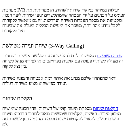
מערכות IVR יעילות במיוחד במוקדי שירות לקוחות. הן מפחיתות את
העומס על הנציגים על ידי הבטחה שהמתקשרים יגיעו ישירות ליעד הנכון,
ומקטינות את מספר העברות השיחה הנדרשות. זה גם מאפשר ללקוחות
לקבל מידע מהר יותר, משפר את היעילות הכללית ומעלה את שביעות
רצון הלקוחות.
שיחת ועידה משולשת (3-Way Calling)
שיחה משולשת
מאפשרת לכם לנהל שיחה עם שלושה אנשים בו-זמנית.
זה מעולה לשיתוף פעולה עם קולגות בפרויקטים או לצירוף מנהל לשיחה
בין נציג ללקוח.
ודאו שהפתרון שלכם מציע את אותה רמת אבטחה והצפנה בשיחות
ועידה כפי שהוא מציע בשיחות רגילות.
הקלטת שיחות
הקלטת שיחות
מספקת תיעוד קולי של השיחות. זוהי תכונה שימושית
ממגוון סיבות. ראשית, הקלטות שימושיות מאוד לצורכי הדרכה: נציגים
חדשים יכולים להאזין להקלטות ישנות וללמוד מהן מה נכון לעשות ומה
לא.