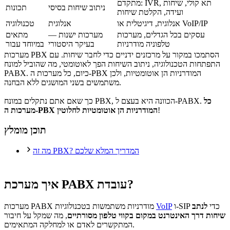
מתקדם: IVR, תא קולי, שיחות
ניתוב שיחות בסיסי
תכונות
ועידה, הקלטת שיחות
אנלוגית, דיגיטלית או VoIP/IP
אנלוגית
טכנולוגיה
עסקים בכל הגדלים, מערכות
מערכות ישנות —
מתאים
טלפוניה מודרניות
בעיקר היסטורי
במיוחד עבור
מערכות PBX הסתמכו במקור על מרכזנים ידניים כדי לחבר שיחות. עם
התפתחות הטכנולוגיה, ניתוב השיחות הפך לאוטומטי, מה שהוביל למונח
PABX. כיום, כל מערכות ה-PBX המודרניות הן אוטומטיות, ולכן
משתמשים בשני המושגים ללא הבחנה.
כל
כך שאם אתם נתקלים במונח PBX, הכוונה היא בעצם ל-PABX.
!
מערכות ה-PBX המודרניות הן אוטומטיות לחלוטין
תוכן מומלץ
מה זה PBX? המדריך המלא שלכם
איך מערכת PABX עובדת?
ו-SIP כדי
לנתב
VoIP
מערכות PABX מודרניות משתמשות בטכנולוגיות
שיחות דרך האינטרנט במקום בקווי טלפון מסורתיים
, מה שמקל על חיבור
המתקשרים לאדם או למחלקה המתאימים.