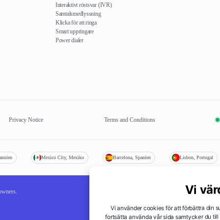
Interaktivt röstsvar (IVR)
Samtalsmedlyssning
Klicka för att ringa
Smart uppringare
Power dialer
Privacy Notice
Terms and Conditions
annien
Mexico City, Mexiko
Barcelona, Spanien
Lisbon, Portugal
Vi vär
 owners.
Vi använder cookies för att förbättra din
fortsätta använda vår sida samtycker du till