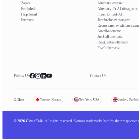
Zapier
Alternativ översikt
Freshdesk
Alternativ för AI-röstagenter
Help Scout
Priser för röst-AI
Intercom
Jämförelse av röstagent
Recensioner av telefonsystem
Aircall-alternativ
JustCall-alternativ
RingCentral-alternativ
Five9-alternativ
Follow Us
Contact Us
Offices
Toronto, Kanada
New York, USA
London, Storbrit
© 2026 CloudTalk.
All rights reserved.
Various trademarks held by their respective