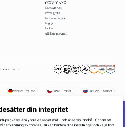
KOM IGÅNG
Kontakta sälj
Prova gratis
Ladda ner appen
Logga in
Partner
Affiliate-program
Service Status
München, Tyskland
Prague, Tjeckien
Bratislava, Slovakien
desätter din integritet
Cookie preferences
/
Do not sell or share my personal data
 surfupplevelse, analysera webbplatstrafik och anpassa innehåll. Genom att
 vår användning av cookies. Du kan hantera dina inställningar och välja bort