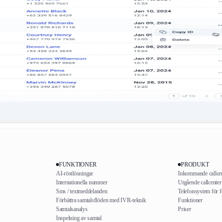
FUNKTIONER
PRODUKT
AI-röstlösningar
Inkommande callce
Internationella nummer
Utgående callcenter
Sms / textmeddelanden
Telefonsystem för f
Förbättra samtalsflöden med IVR-teknik
Funktioner
Samtalsanalys
Priser
Inspelning av samtal