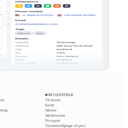
OM CLOUDTALK
nter
Vår historia
Karriär
öretag
Säkerhet
Säkerhetscenter
Prova gratis
Varumärkestillgångar och press