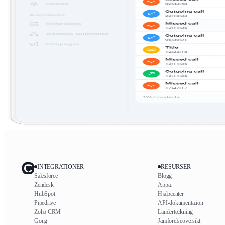
INTEGRATIONER
RESURSER
Salesforce
Blogg
Zendesk
Appar
HubSpot
Hjälpcenter
Pipedrive
API-dokumentation
Zoho CRM
Länderteckning
Gong
Jämförelseöversikt