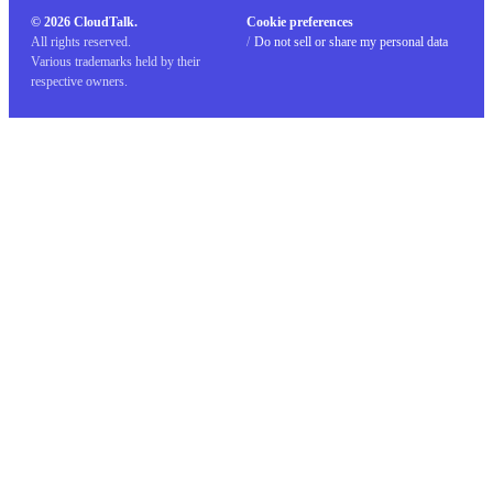
© 2026 CloudTalk.
Cookie preferences
All rights reserved.
/
Do not sell or share my personal data
Various trademarks held by their
respective owners.