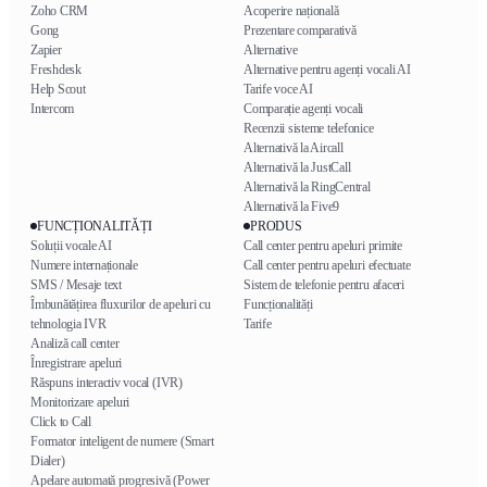
Zoho CRM
Acoperire națională
Gong
Prezentare comparativă
Zapier
Alternative
Freshdesk
Alternative pentru agenți vocali AI
Help Scout
Tarife voce AI
Intercom
Comparație agenți vocali
Recenzii sisteme telefonice
Alternativă la Aircall
Alternativă la JustCall
Alternativă la RingCentral
Alternativă la Five9
FUNCȚIONALITĂȚI
PRODUS
Soluții vocale AI
Call center pentru apeluri primite
Numere internaționale
Call center pentru apeluri efectuate
SMS / Mesaje text
Sistem de telefonie pentru afaceri
Îmbunătățirea fluxurilor de apeluri cu
Funcționalități
tehnologia IVR
Tarife
Analiză call center
Înregistrare apeluri
Răspuns interactiv vocal (IVR)
Monitorizare apeluri
Click to Call
Formator inteligent de numere (Smart
Dialer)
Apelare automată progresivă (Power