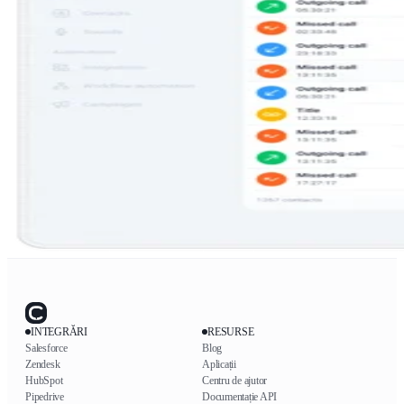
INTEGRĂRI
RESURSE
Salesforce
Blog
Zendesk
Aplicații
HubSpot
Centru de ajutor
Pipedrive
Documentație API