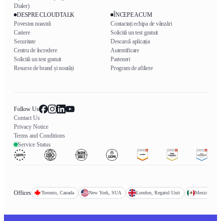
Dialer)
DESPRE CLOUDTALK
ÎNCEPE ACUM
Povestea noastră
Contactați echipa de vânzări
Cariere
Solicită un test gratuit
Securitate
Descarcă aplicația
Centru de încredere
Autentificare
Solicită un test gratuit
Parteneri
Resurse de brand și noutăți
Program de afiliere
Follow Us
Contact Us
Privacy Notice
Terms and Conditions
Service Status
Offices
Toronto, Canada
New York, SUA
London, Regatul Unit
Mexico City