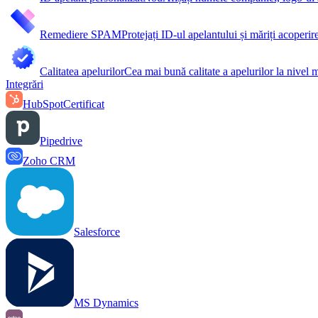
Remediere SPAM
Protejați ID-ul apelantului și măriți acoperir
Calitatea apelurilor
Cea mai bună calitate a apelurilor la nivel 
Integrări
HubSpot
Certificat
Pipedrive
Zoho CRM
Salesforce
MS Dynamics