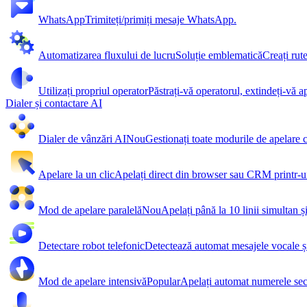
WhatsApp
Trimiteți/primiți mesaje WhatsApp.
Automatizarea fluxului de lucru
Soluție emblematică
Creați rut
Utilizați propriul operator
Păstrați-vă operatorul, extindeți-vă ap
Dialer și contactare AI
Dialer de vânzări AI
Nou
Gestionați toate modurile de apelare cu
Apelare la un clic
Apelați direct din browser sau CRM printr-un
Mod de apelare paralelă
Nou
Apelați până la 10 linii simultan 
Detectare robot telefonic
Detectează automat mesajele vocale și
Mod de apelare intensivă
Popular
Apelați automat numerele secv