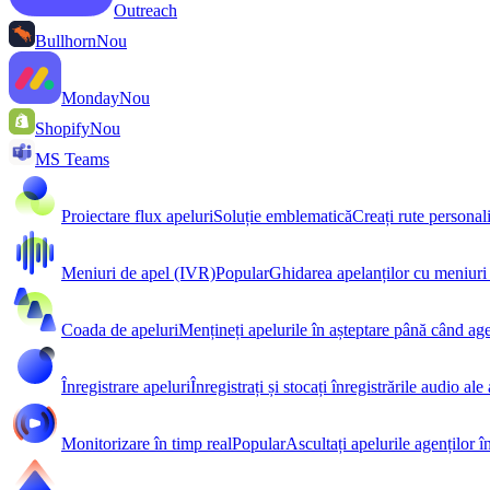
Outreach
Bullhorn
Nou
Monday
Nou
Shopify
Nou
MS Teams
Proiectare flux apeluri
Soluție emblematică
Creați rute personal
Meniuri de apel (IVR)
Popular
Ghidarea apelanților cu meniuri
Coada de apeluri
Mențineți apelurile în așteptare până când agen
Înregistrare apeluri
Înregistrați și stocați înregistrările audio ale 
Monitorizare în timp real
Popular
Ascultați apelurile agenților în