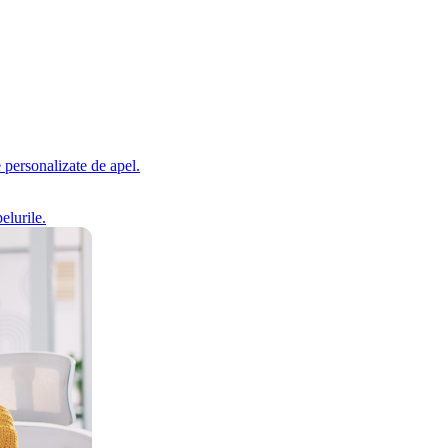
e personalizate de apel.
elurile.