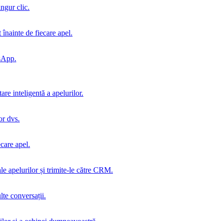
ngur clic.
 înainte de fiecare apel.
tsApp.
are inteligentă a apelurilor.
or dvs.
ecare apel.
le apelurilor și trimite-le către CRM.
lte conversații.