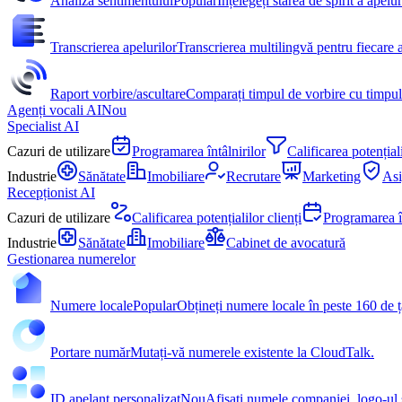
Analiza sentimentului
Popular
Înțelegeți starea de spirit a apel
Transcrierea apelurilor
Transcrierea multilingvă pentru fiecare a
Raport vorbire/ascultare
Comparați timpul de vorbire cu timpul d
Agenți vocali AI
Nou
Specialist AI
Cazuri de utilizare
Programarea întâlnirilor
Calificarea potențiali
Industrie
Sănătate
Imobiliare
Recrutare
Marketing
Asi
Recepționist AI
Cazuri de utilizare
Calificarea potențialilor clienți
Programarea în
Industrie
Sănătate
Imobiliare
Cabinet de avocatură
Gestionarea numerelor
Numere locale
Popular
Obțineți numere locale în peste 160 de ț
Portare număr
Mutați-vă numerele existente la CloudTalk.
ID apelant personalizat
Nou
Afișați numele companiei, logo-ul 