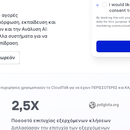
I would li
consent t
+ αγορές
By booking the call yo
μόρφωση, εκπαίδευση και
data for this purpose. 
marketing communicati
 και την Ανάλυση AI:
λλα συστήματα για να
πίδραση.
δωρεάν
επιχειρήσεις χρησιμοποιούν το CloudTalk για να έχουν ΠΕΡΙΣΣΟΤΕΡΕΣ και Κ
2,5X
Ποσοστό επιτυχίας εξερχόμενων κλήσεων
Διπλασίασαν την επιτυχία των εξερχόμενων