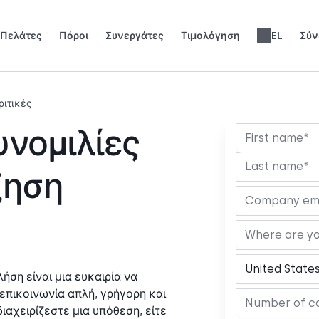
Πελάτες
Πόροι
Συνεργάτες
Τιμολόγηση
EL
Σύν
 αναπτυχθούν.
ίστε τα φώτα της δημοσιότητας.
Κερδίστε 25% MRR για κάθε εγγραφή.
Έως 30% μερίδιο εσόδων εφ' όρου ζωής.
Ηλεκτρονικά Βιβλία & Οδηγοί
Κριτικές Τηλεφωνικών Συστημάτων
English
Español
Français
Português
Deutsch
Italiano
العربية
Slovenčina
Română
Svenska
Nederlands
עברית
繁體中文
Türkçe
Polski
ριτικές
υνομιλίες
ξηση
ση είναι μια ευκαιρία να
επικοινωνία απλή, γρήγορη και
ιαχειρίζεστε μια υπόθεση, είτε