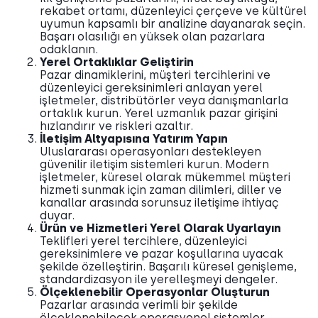
rekabet ortamı, düzenleyici çerçeve ve kültürel
uyumun kapsamlı bir analizine dayanarak seçin.
Başarı olasılığı en yüksek olan pazarlara
odaklanın.
Yerel Ortaklıklar Geliştirin
Pazar dinamiklerini, müşteri tercihlerini ve
düzenleyici gereksinimleri anlayan yerel
işletmeler, distribütörler veya danışmanlarla
ortaklık kurun. Yerel uzmanlık pazar girişini
hızlandırır ve riskleri azaltır.
İletişim Altyapısına Yatırım Yapın
Uluslararası operasyonları destekleyen
güvenilir iletişim sistemleri kurun. Modern
işletmeler, küresel olarak mükemmel müşteri
hizmeti sunmak için zaman dilimleri, diller ve
kanallar arasında sorunsuz iletişime ihtiyaç
duyar.
Ürün ve Hizmetleri Yerel Olarak Uyarlayın
Teklifleri yerel tercihlere, düzenleyici
gereksinimlere ve pazar koşullarına uyacak
şekilde özelleştirin. Başarılı küresel genişleme,
standardizasyon ile yerelleşmeyi dengeler.
Ölçeklenebilir Operasyonlar Oluşturun
Pazarlar arasında verimli bir şekilde
ölçeklenebilecek operasyonel sistemler