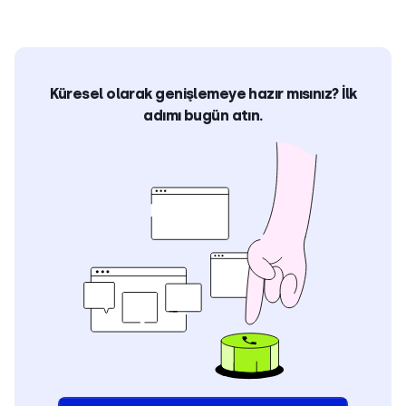
Küresel olarak genişlemeye hazır mısınız? İlk
adımı bugün atın.