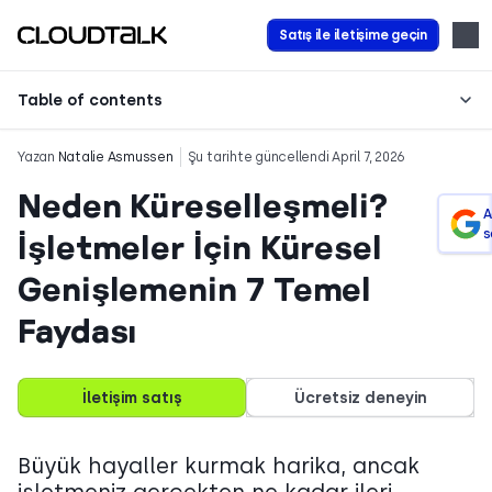
Satış ile iletişime geçin
Table of contents
Yazan
Natalie Asmussen
Şu tarihte güncellendi April 7, 2026
Neden Küreselleşmeli?
A
s
İşletmeler İçin Küresel
Genişlemenin 7 Temel
Faydası
İletişim satış
Ücretsiz deneyin
Büyük hayaller kurmak harika, ancak