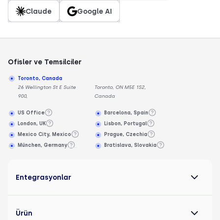
Claude
Google AI
Ofisler ve Temsilciler
Toronto, Canada
26 Wellington St E Suite
Toronto, ON M5E 1S2,
900,
Canada
US Office
Barcelona, Spain
London, UK
Lisbon, Portugal
Mexico City, Mexico
Prague, Czechia
München, Germany
Bratislava, Slovakia
Entegrasyonlar
Ürün