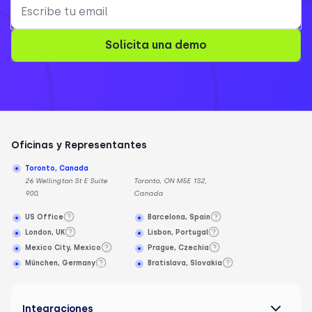
Solicita una demo
Oficinas y Representantes
Toronto, Canada
26 Wellington St E Suite
Toronto, ON M5E 1S2,
900,
Canada
US Office
Barcelona, Spain
London, UK
Lisbon, Portugal
Mexico City, Mexico
Prague, Czechia
München, Germany
Bratislava, Slovakia
Integraciones