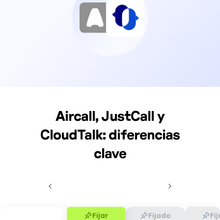
Aircall, JustCall y
CloudTalk: diferencias
clave
Fijar
Fijado
Fij