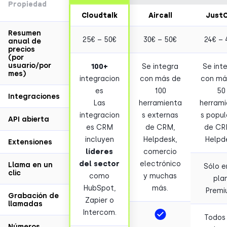
Propiedad
Cloudtalk
Aircall
JustC
Resumen
25€ – 50€
30€ – 50€
24€ – 
anual de
precios
(por
usuario/por
100
+
Se integra
Se int
mes)
integracion
con más de
con má
es
100
50
Integraciones
Las
herramienta
herrami
integracion
s externas
s popul
API abierta
es CRM
de CRM,
de CR
incluyen
Helpdesk,
Helpd
Extensiones
líderes
comercio
del sector
electrónico
Llama en un
Sólo e
clic
como
y muchas
pla
HubSpot,
más.
Premi
Grabación de
Zapier o
llamadas
Intercom.
Todos 
Números