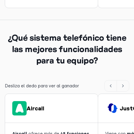
¿Qué sistema telefónico tiene
las mejores funcionalidades
para tu equipo?
Desliza el dedo para ver al ganador
Aircall
Just
Aircall
ofrece más de
45 funciones
Viene con
má