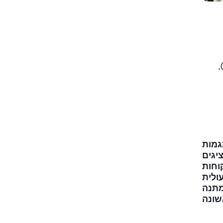
 צריך לכלול נפח שיחות בזמן אמת, מעקב אחר ביצועי נציגים, זמן טיפול ממוצע (AHT),
גמות
ציגים
קוחות
ולית
מתנה
שונה