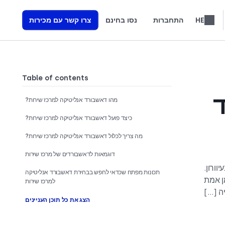
HE
התחברות
נסו בחינם
צרו קשר עם מכירות
F
العربية
Nederlands
Türkçe
Slovenčina
Română
Svenska
繁體中文
Ελληνικά
Polski
למדו כיצד אנו בונים סוכני קול מבוססי AI המניעים הכנסות
Table of contents
ד
מהו דאשבורד אנליטיקה למרכז שירות?
כיצד פועל דאשבורד אנליטיקה למרכז שירות?
מה צריך לכלול דאשבורד אנליטיקה למרכז שירות?
דוגמאות לדאשבורדים של מרכז שירות
ורון.
תכונות מפתח שכדאי לחפש בבחירת דאשבורד אנליטיקה
יות ברורות ובזמן אמת
למרכז שירות
יה […]
הצג את כל תוכן העניינים