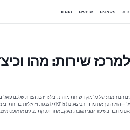
חות
משאבים
שותפים
תמחור
עד 30% מנתח ההכנסות לכל החיים.
הרוויחו 25% MRR על כל הרשמה.
פתרונות קוליים מבוססי AI
ספרים אלקטרוניים ומדריכים
Español
Português
English
Deutsch
Italiano
rançais
מרכז שירות: מהו וכיצ
 הם המנוע של כל מוקד שירות מודרני. בלעדיהם, הצוות שלכם פועל בעיו
דאשבורד אנליטיקה למרכז שירות מפיח חיים בנתונים אלו—הוא הופך את מדדי הביצועים (KPIs) להצגות ויזואל
ן אם מדובר בשיפור זמני תגובה, מעקב אחר תפוקת נציגים או אופטימיזצ