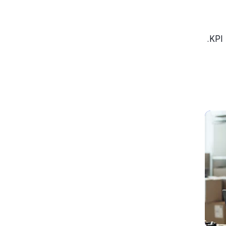
שולפים נתונים משיחות, מנציגים ומזרימות עבודה—ואז מציגים מידע זה באופן אוטומטי בגרפים, כרטיסי ניקוד ומדדי KPI.