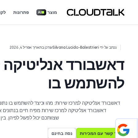
מוצר
פתרונות
לקו
AI
חייגן AI ויצירת קשר
בינת שיחות AI
פורטל הדרכה (Onboarding Portal)
קראו כיצד צוותים אמיתיים משתמשים ב-CloudTalk כדי לצמוח.
נכתב על ידי
Silvana Lucido-Balestrieri
עודכן בתאריך אפריל 4, 2026
דאשבורד אנליטיקה ל
להשתמש בו
דאשבורד אנליטיקה למרכז שירות: מהו וכיצד להשתמש בו נתונים
שצוותכם יכול לפעול לפיהן. בי
Add CloudTalk as a preferred
source on Google
צור קשר עם המכירות
נסה בחינם