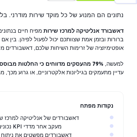
נתונים הם המנוע של כל מוקד שירות מודרני. בלע
דאשבורד אנליטיקה למרכז שירות
ברורות ובזמן אמת שצוותכם יכול לפעול לפיהן. בין אם
אופטימיזציה של זרימות השיחות שלכם, דאשבורדים מקל
למעשה,
79% מהעסקים מדווחים כי החלטות מבוססות נתונים הן המפתח להנעת צמיחה עסקית
עדיין מתעמקים בגיליונות אלקטרוניים, או גרוע מכך, 
נקודות מפתח
דאשבורדים של אנליטיקה למרכז שיר
מעקב אחר מדדי KPI נכונים יכול לשפר משמעותית את איכות השירות ותפוקת הנציגים.
דאשבורדים מפשטים את ניתוח נת