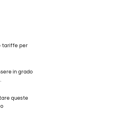
 tariffe per
essere in grado
.
itare queste
ro