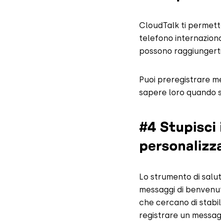
CloudTalk ti permette
telefono internaziona
possono raggiungerti
Puoi preregistrare mes
sapere loro quando s
#4 Stupisci i
personalizza
Lo strumento di salut
messaggi di benvenuto
che cercano di stabi
registrare un messaggi