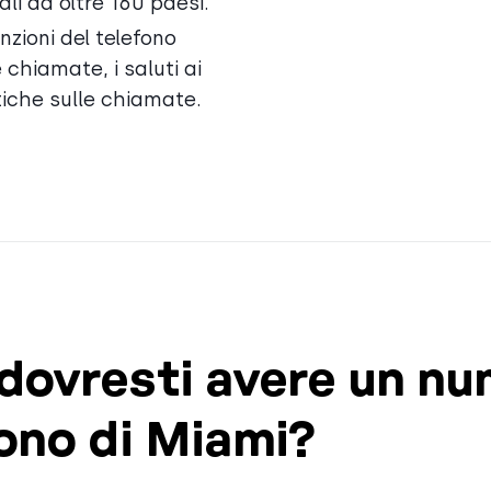
ali da oltre 160 paesi.
nzioni del telefono
 chiamate, i saluti ai
stiche sulle chiamate.
dovresti avere un n
fono di Miami?