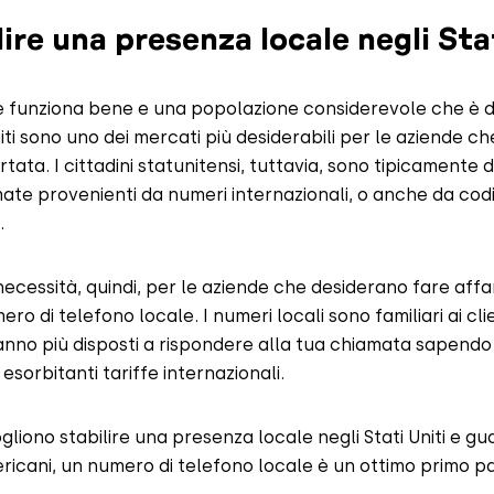
lire una presenza locale negli Stat
 funziona bene e una popolazione considerevole che è d
niti sono uno dei mercati più desiderabili per le aziende c
ata. I cittadini statunitensi, tuttavia, sono tipicamente di
ate provenienti da numeri internazionali, o anche da codi
.
cessità, quindi, per le aziende che desiderano fare affari
ero di telefono locale. I numeri locali sono familiari ai cli
anno più disposti a rispondere alla tua chiamata sapendo
sorbitanti tariffe internazionali.
gliono stabilire una presenza locale negli Stati Uniti e gu
mericani, un numero di telefono locale è un ottimo primo p