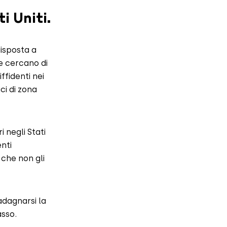
i Uniti.
isposta a
he cercano di
ffidenti nei
ci di zona
 negli Stati
enti
 che non gli
adagnarsi la
asso.