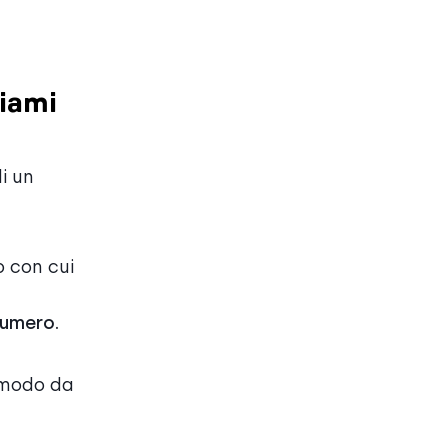
Miami
i un
o con cui
 numero.
n modo da