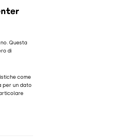
enter
fono. Questa
ro di
tistiche come
a per un dato
particolare