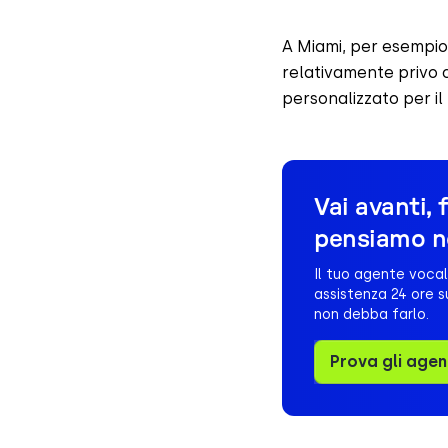
A Miami, per esempio,
relativamente privo d
personalizzato per il
Vai avanti, 
pensiamo n
Il tuo agente vocal
assistenza 24 ore su
non debba farlo.
Prova gli agen