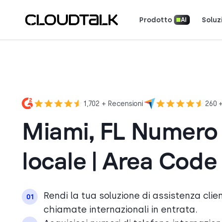
Prodotto
Soluz
AI
Scopri come 
Scopri cosa dicono (e amano) i cl
Racconta la tua storia. Vin
1,702 + Recensioni
260 
Miami, FL Numero 
locale | Area Code
Rendi la tua soluzione di assistenza clien
01
chiamate internazionali in entrata.