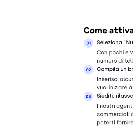
Come attiva
Seleziona “Nu
01
Con pochi e ve
numero di tel
Compila un b
02
Inserisci alcu
vuoi iniziare 
Siediti, rilas
03
I nostri agen
commerciali c
poterti forni