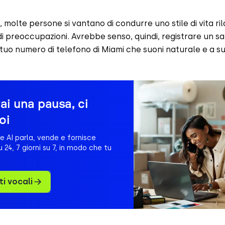
 molte persone si vantano di condurre uno stile di vita ri
i preoccupazioni. Avrebbe senso, quindi, registrare un sa
 tuo numero di telefono di Miami che suoni naturale e a su
fai una pausa, ci
oi
e AI parla, vende e fornisce
 24, 7 giorni su 7, in modo che tu
ti vocali