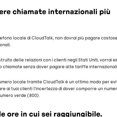
ere chiamate internazionali più
efono locale di CloudTalk, non dovrai più pagare costose
onali.
ruito delle relazioni con i clienti negli Stati Uniti, vorrai 
ro chiamate senza dover pagare alte tariffe internazionali
 numero locale tramite CloudTalk è un ottimo modo per ev
re ai tuoi clienti l’incertezza di dover comporre un nume
numero verde (800).
e ore in cui sei raggiungibile.