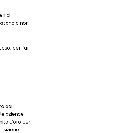
ri di
possono o non
iposo, per far
re dei
 le aziende
ità d’oro per
posizione.