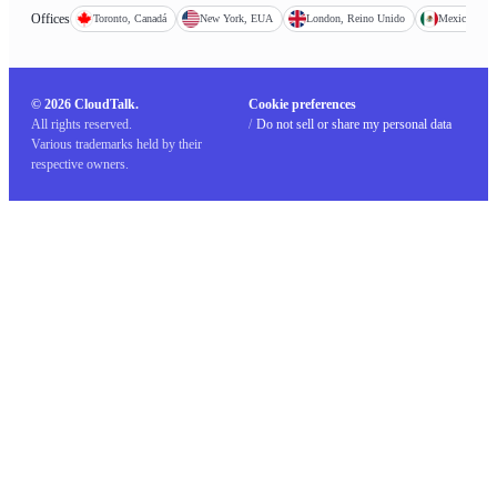
Offices
Toronto, Canadá
New York, EUA
London, Reino Unido
Mexico City
© 2026 CloudTalk.
Cookie preferences
All rights reserved.
/
Do not sell or share my personal data
Various trademarks held by their
respective owners.