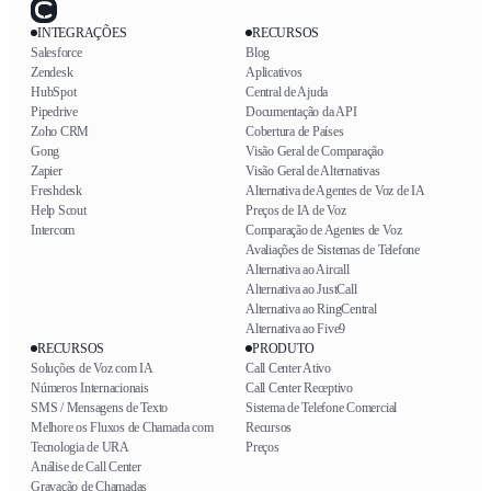
INTEGRAÇÕES
RECURSOS
Salesforce
Blog
Zendesk
Aplicativos
HubSpot
Central de Ajuda
Pipedrive
Documentação da API
Zoho CRM
Cobertura de Países
Gong
Visão Geral de Comparação
Zapier
Visão Geral de Alternativas
Freshdesk
Alternativa de Agentes de Voz de IA
Help Scout
Preços de IA de Voz
Intercom
Comparação de Agentes de Voz
Avaliações de Sistemas de Telefone
Alternativa ao Aircall
Alternativa ao JustCall
Alternativa ao RingCentral
Alternativa ao Five9
RECURSOS
PRODUTO
Soluções de Voz com IA
Call Center Ativo
Números Internacionais
Call Center Receptivo
SMS / Mensagens de Texto
Sistema de Telefone Comercial
Melhore os Fluxos de Chamada com
Recursos
Tecnologia de URA
Preços
Análise de Call Center
Gravação de Chamadas