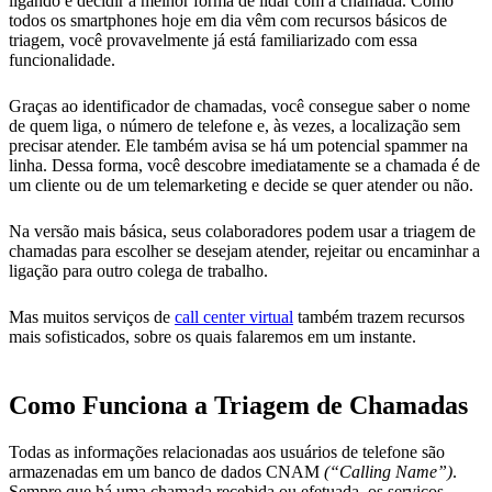
ligando e decidir a melhor forma de lidar com a chamada. Como
todos os smartphones hoje em dia vêm com recursos básicos de
triagem, você provavelmente já está familiarizado com essa
funcionalidade.
Graças ao identificador de chamadas, você consegue saber o nome
de quem liga, o número de telefone e, às vezes, a localização sem
precisar atender. Ele também avisa se há um potencial spammer na
linha. Dessa forma, você descobre imediatamente se a chamada é de
um cliente ou de um telemarketing e decide se quer atender ou não.
Na versão mais básica, seus colaboradores podem usar a triagem de
chamadas para escolher se desejam atender, rejeitar ou encaminhar a
ligação para outro colega de trabalho.
Mas muitos serviços de
call center virtual
também trazem recursos
mais sofisticados, sobre os quais falaremos em um instante.
Como Funciona a Triagem de Chamadas
Todas as informações relacionadas aos usuários de telefone são
armazenadas em um banco de dados CNAM
(“Calling Name”)
.
Sempre que há uma chamada recebida ou efetuada, os serviços