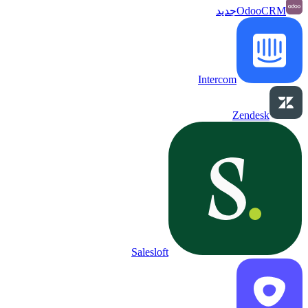
OdooCRM
جديد
Intercom
Zendesk
Salesloft