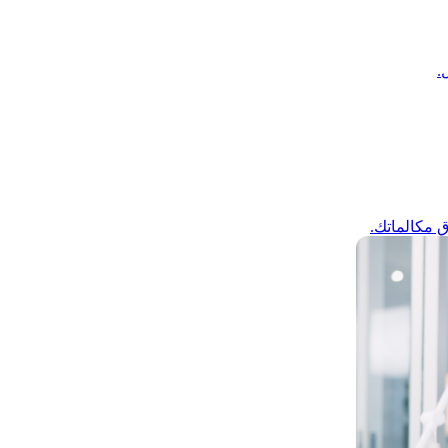
.
 مكالماتك.