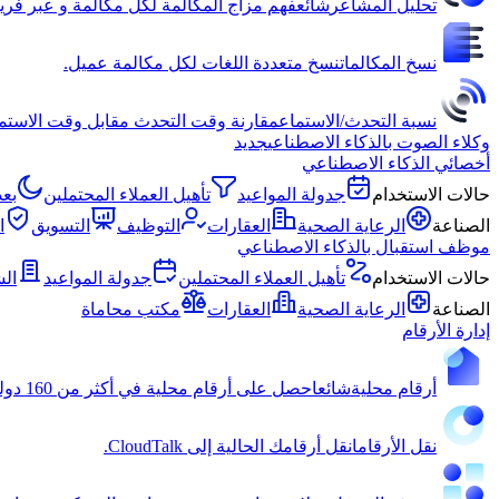
تحليل المشاعر
شائع
فهم مزاج المكالمة لكل مكالمة و عبر فري
نسخ المكالمات
نسخ متعددة اللغات لكل مكالمة عميل.
نسبة التحدث/الاستماع
مقارنة وقت التحدث مقابل وقت الاستماع 
وكلاء الصوت بالذكاء الاصطناعي
جديد
أخصائي الذكاء الاصطناعي
حالات الاستخدام
جدولة المواعيد
تأهيل العملاء المحتملين
بع
الصناعة
الرعاية الصحية
العقارات
التوظيف
التسويق
ا
موظف استقبال بالذكاء الاصطناعي
حالات الاستخدام
تأهيل العملاء المحتملين
جدولة المواعيد
ال
الصناعة
الرعاية الصحية
العقارات
مكتب محاماة
إدارة الأرقام
أرقام محلية
شائع
احصل على أرقام محلية في أكثر من 160 دولة.
نقل الأرقام
انقل أرقامك الحالية إلى CloudTalk.