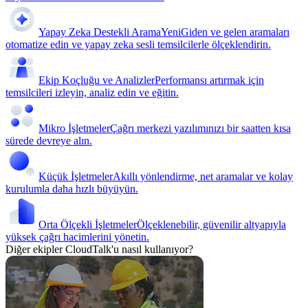
Yapay Zeka Destekli Arama
Yeni
Giden ve gelen aramaları
otomatize edin ve yapay zeka sesli temsilcilerle ölçeklendirin.
Ekip Koçluğu ve Analizler
Performansı artırmak için
temsilcileri izleyin, analiz edin ve eğitin.
Mikro İşletmeler
Çağrı merkezi yazılımınızı bir saatten kısa
sürede devreye alın.
Küçük İşletmeler
Akıllı yönlendirme, net aramalar ve kolay
kurulumla daha hızlı büyüyün.
Orta Ölçekli İşletmeler
Ölçeklenebilir, güvenilir altyapıyla
yüksek çağrı hacimlerini yönetin.
Diğer ekipler CloudTalk'u nasıl kullanıyor?