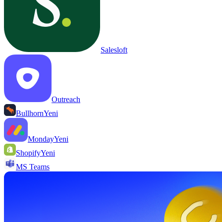
Salesloft
Outreach
Bullhorn
Yeni
Monday
Yeni
Shopify
Yeni
MS Teams