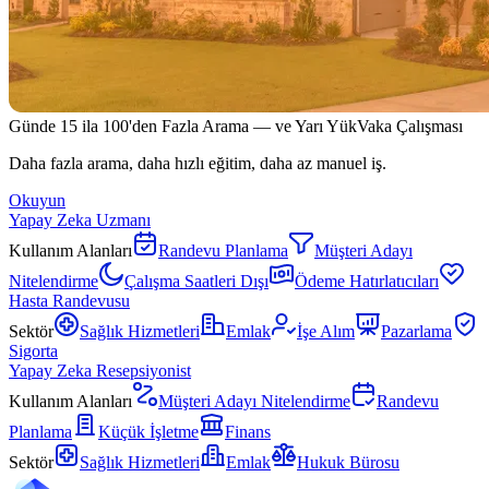
Günde 15 ila 100'den Fazla Arama — ve Yarı Yük
Vaka Çalışması
Daha fazla arama, daha hızlı eğitim, daha az manuel iş.
Okuyun
Yapay Zeka Uzmanı
Kullanım Alanları
Randevu Planlama
Müşteri Adayı
Nitelendirme
Çalışma Saatleri Dışı
Ödeme Hatırlatıcıları
Hasta Randevusu
Sektör
Sağlık Hizmetleri
Emlak
İşe Alım
Pazarlama
Sigorta
Yapay Zeka Resepsiyonist
Kullanım Alanları
Müşteri Adayı Nitelendirme
Randevu
Planlama
Küçük İşletme
Finans
Sektör
Sağlık Hizmetleri
Emlak
Hukuk Bürosu