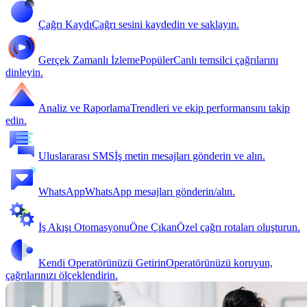
Çağrı Kaydı
Çağrı sesini kaydedin ve saklayın.
Gerçek Zamanlı İzleme
Popüler
Canlı temsilci çağrılarını
dinleyin.
Analiz ve Raporlama
Trendleri ve ekip performansını takip
edin.
Uluslararası SMS
İş metin mesajları gönderin ve alın.
WhatsApp
WhatsApp mesajları gönderin/alın.
İş Akışı Otomasyonu
Öne Çıkan
Özel çağrı rotaları oluşturun.
Kendi Operatörünüzü Getirin
Operatörünüzü koruyun,
çağrılarınızı ölçeklendirin.