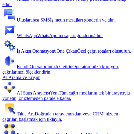
edin.
Uluslararası SMS
İş metin mesajları gönderin ve alın.
WhatsApp
WhatsApp mesajları gönderin/alın.
İş Akışı Otomasyonu
Öne Çıkan
Özel çağrı rotaları oluşturun.
Kendi Operatörünüzü Getirin
Operatörünüzü koruyun,
çağrılarınızı ölçeklendirin.
AI Arama ve Erişim
AI Satış Arayıcısı
Yeni
Tüm çağrı modlarını tek bir arayıcıyla
yönetin, önizlemeden paralele kadar.
Tıkla Ara
Doğrudan tarayıcınızdan veya CRM'inizden
çağrıları başlatmak için tıklayın.