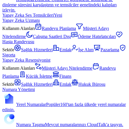
dinleme süresini karşılaştırın ve temsilciler genelindeki kalıpları
izleyin.
Yapay Zeka Ses Temsilcileri
Yeni
Yapay Zeka Uzmanı
Kullanım Alanları
Randevu Planlama
Müşteri Adayı
Nitelendirme
Çalışma Saatleri Dışı
Ödeme Hatırlatıcıları
Hasta Randevusu
Sektör
Sağlık Hizmetleri
Emlak
İşe Alım
Pazarlama
Sigorta
Yapay Zeka Resepsiyonist
Kullanım Alanları
Müşteri Adayı Nitelendirme
Randevu
Planlama
Küçük İşletme
Finans
Sektör
Sağlık Hizmetleri
Emlak
Hukuk Bürosu
Numara Yönetimi
Yerel Numaralar
Popüler
160'tan fazla ülkede yerel numaralar
edinin.
Numara Taşıma
Mevcut numaralarınızı CloudTalk'a taşıyın.