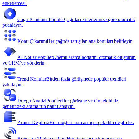
etiketlemesi.
Çağrı Puanlama
Popüler
Çağrıları kriterlerinize göre otomatik
puanlayın.
Konu Çıkarımı
Her çağrıda tartışılan ana konuları belirleyin.
AI Notları
Popüler
Önemli arama notlarını otomatik oluşturun
ve CRM’ye gönderin.
Trend Konular
Birden fazla görüşmede popüler trendleri
yakalayın.
Duygu Analizi
Popüler
Her görüşme ve tüm ekibiniz
genelindeki arama ruh halini anlayın.
Arama Deşifresi
Her müşteri araması için çok dilli deşifreler.
Konuşma/Dinleme Oranı
Her görüşmede konuşma ile