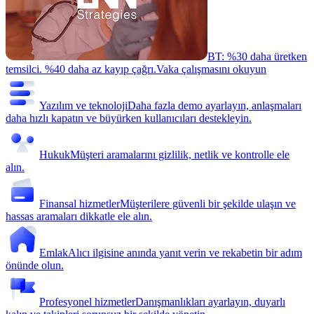
BT: %30 daha üretken
temsilci. %40 daha az kayıp çağrı.
Vaka çalışmasını okuyun
Yazılım ve teknoloji
Daha fazla demo ayarlayın, anlaşmaları
daha hızlı kapatın ve büyürken kullanıcıları destekleyin.
Hukuk
Müşteri aramalarını gizlilik, netlik ve kontrolle ele
alın.
Finansal hizmetler
Müşterilere güvenli bir şekilde ulaşın ve
hassas aramaları dikkatle ele alın.
Emlak
Alıcı ilgisine anında yanıt verin ve rekabetin bir adım
önünde olun.
Profesyonel hizmetler
Danışmanlıkları ayarlayın, duyarlı