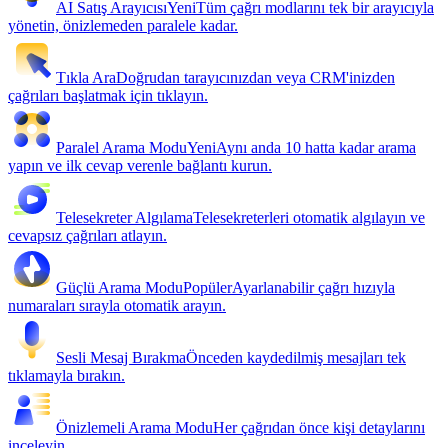
AI Satış Arayıcısı
Yeni
Tüm çağrı modlarını tek bir arayıcıyla
yönetin, önizlemeden paralele kadar.
Tıkla Ara
Doğrudan tarayıcınızdan veya CRM'inizden
çağrıları başlatmak için tıklayın.
Paralel Arama Modu
Yeni
Aynı anda 10 hatta kadar arama
yapın ve ilk cevap verenle bağlantı kurun.
Telesekreter Algılama
Telesekreterleri otomatik algılayın ve
cevapsız çağrıları atlayın.
Güçlü Arama Modu
Popüler
Ayarlanabilir çağrı hızıyla
numaraları sırayla otomatik arayın.
Sesli Mesaj Bırakma
Önceden kaydedilmiş mesajları tek
tıklamayla bırakın.
Önizlemeli Arama Modu
Her çağrıdan önce kişi detaylarını
inceleyin.