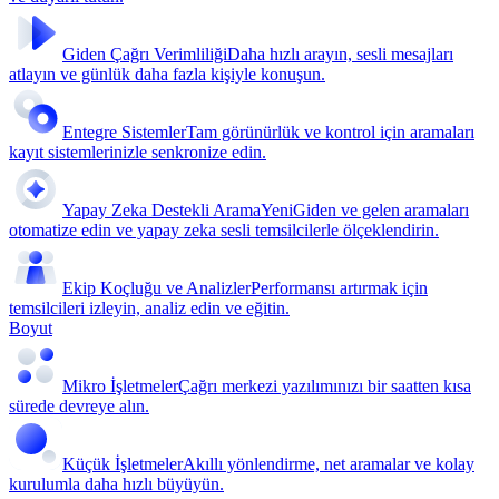
Giden Çağrı Verimliliği
Daha hızlı arayın, sesli mesajları
atlayın ve günlük daha fazla kişiyle konuşun.
Entegre Sistemler
Tam görünürlük ve kontrol için aramaları
kayıt sistemlerinizle senkronize edin.
Yapay Zeka Destekli Arama
Yeni
Giden ve gelen aramaları
otomatize edin ve yapay zeka sesli temsilcilerle ölçeklendirin.
Ekip Koçluğu ve Analizler
Performansı artırmak için
temsilcileri izleyin, analiz edin ve eğitin.
Boyut
Mikro İşletmeler
Çağrı merkezi yazılımınızı bir saatten kısa
sürede devreye alın.
Küçük İşletmeler
Akıllı yönlendirme, net aramalar ve kolay
kurulumla daha hızlı büyüyün.