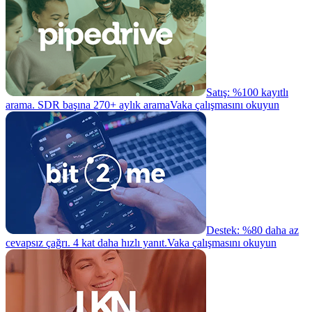
Satış: %100 kayıtlı
arama. SDR başına 270+ aylık arama
Vaka çalışmasını okuyun
Destek: %80 daha az
cevapsız çağrı. 4 kat daha hızlı yanıt.
Vaka çalışmasını okuyun