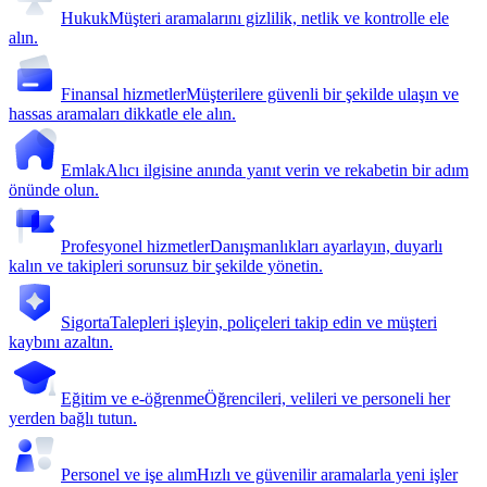
Hukuk
Müşteri aramalarını gizlilik, netlik ve kontrolle ele
alın.
Finansal hizmetler
Müşterilere güvenli bir şekilde ulaşın ve
hassas aramaları dikkatle ele alın.
Emlak
Alıcı ilgisine anında yanıt verin ve rekabetin bir adım
önünde olun.
Profesyonel hizmetler
Danışmanlıkları ayarlayın, duyarlı
kalın ve takipleri sorunsuz bir şekilde yönetin.
Sigorta
Talepleri işleyin, poliçeleri takip edin ve müşteri
kaybını azaltın.
Eğitim ve e-öğrenme
Öğrencileri, velileri ve personeli her
yerden bağlı tutun.
Personel ve işe alım
Hızlı ve güvenilir aramalarla yeni işler