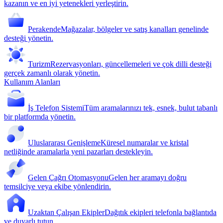
kazanın ve en iyi yetenekleri yerleştirin.
Perakende
Mağazalar, bölgeler ve satış kanalları genelinde
desteği yönetin.
Turizm
Rezervasyonları, güncellemeleri ve çok dilli desteği
gerçek zamanlı olarak yönetin.
Kullanım Alanları
İş Telefon Sistemi
Tüm aramalarınızı tek, esnek, bulut tabanlı
bir platformda yönetin.
Uluslararası Genişleme
Küresel numaralar ve kristal
netliğinde aramalarla yeni pazarları destekleyin.
Gelen Çağrı Otomasyonu
Gelen her aramayı doğru
temsilciye veya ekibe yönlendirin.
Uzaktan Çalışan Ekipler
Dağıtık ekipleri telefonla bağlantıda
ve duyarlı tutun.