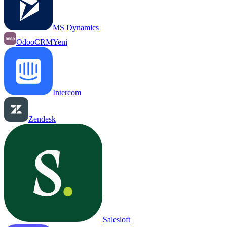
MS Dynamics
OdooCRM
Yeni
Intercom
Zendesk
Salesloft