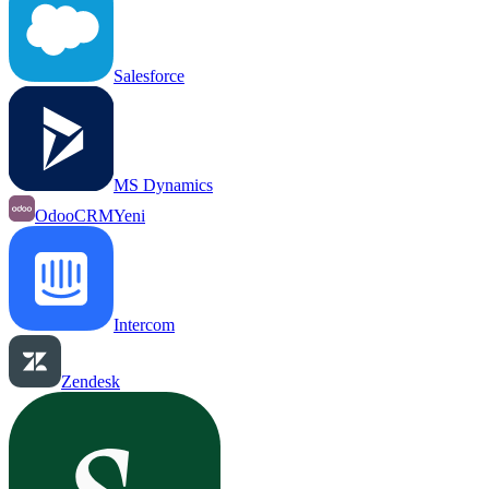
Salesforce
MS Dynamics
OdooCRM
Yeni
Intercom
Zendesk