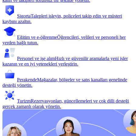
kalın ve takipleri sorunsuz bir şekilde yönetin.
Sigorta
Talepleri işleyin, poliçeleri takip edin ve müşteri
kaybını azaltın.
Eğitim ve e-öğrenme
Öğrencileri, velileri ve personeli her
yerden bağlı tutun.
Personel ve işe alım
Hızlı ve güvenilir aramalarla yeni işler
kazanın ve en iyi yetenekleri yerleştirin.
Perakende
Mağazalar, bölgeler ve satış kanalları genelinde
desteği yönetin.
Turizm
Rezervasyonları, güncellemeleri ve çok dilli desteği
gerçek zamanlı olarak yönetin.