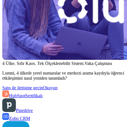
4 Ülke. Sıfır Kaos. Tek Ölçeklenebilir Sistem.
Vaka Çalışması
Lumni, 4 ülkede yerel numaralar ve merkezi arama kaydıyla öğrenci
etkileşimini nasıl yeniden tanımladı?
Satış ile iletişime geçin
Okuyun
HubSpot
Sertifikalı
Pipedrive
Zoho CRM