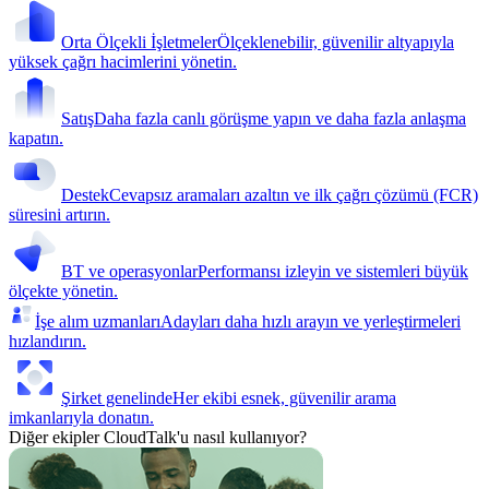
Orta Ölçekli İşletmeler
Ölçeklenebilir, güvenilir altyapıyla
yüksek çağrı hacimlerini yönetin.
Satış
Daha fazla canlı görüşme yapın ve daha fazla anlaşma
kapatın.
Destek
Cevapsız aramaları azaltın ve ilk çağrı çözümü (FCR)
süresini artırın.
BT ve operasyonlar
Performansı izleyin ve sistemleri büyük
ölçekte yönetin.
İşe alım uzmanları
Adayları daha hızlı arayın ve yerleştirmeleri
hızlandırın.
Şirket genelinde
Her ekibi esnek, güvenilir arama
imkanlarıyla donatın.
Diğer ekipler CloudTalk'u nasıl kullanıyor?