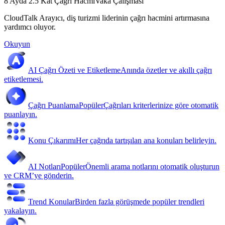
8 Ayda 2.5 Kat Çağrı Hacmi
Vaka Çalışması
CloudTalk Arayıcı, diş turizmi liderinin çağrı hacmini artırmasına
yardımcı oluyor.
Okuyun
AI Çağrı Özeti ve Etiketleme
Anında özetler ve akıllı çağrı
etiketlemesi.
Çağrı Puanlama
Popüler
Çağrıları kriterlerinize göre otomatik
puanlayın.
Konu Çıkarımı
Her çağrıda tartışılan ana konuları belirleyin.
AI Notları
Popüler
Önemli arama notlarını otomatik oluşturun
ve CRM’ye gönderin.
Trend Konular
Birden fazla görüşmede popüler trendleri
yakalayın.