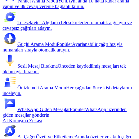
Paralel Arama Modu
Yeni
Aynı anda 10 hatta kadar arama
yapın ve ilk cevap verenle bağlantı kurun.
Telesekreter Algılama
Telesekreterleri otomatik algılayın ve
cevapsız çağrıları atlayın.
Güçlü Arama Modu
Popüler
Ayarlanabilir çağrı hızıyla
numaraları sırayla otomatik arayın.
Sesli Mesaj Bırakma
Önceden kaydedilmiş mesajları tek
tıklamayla bırakın.
Önizlemeli Arama Modu
Her çağrıdan önce kişi detaylarını
inceleyin.
WhatsApp Giden Mesajlar
Popüler
WhatsApp üzerinden
giden mesajlar gönderin.
AI Konuşma Zekası
AI Çağrı Özeti ve Etiketleme
Anında özetler ve akıllı çağrı