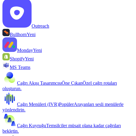
Outreach
Bullhorn
Yeni
Monday
Yeni
Shopify
Yeni
MS Teams
Çağrı Akışı Tasarımcısı
Öne Çıkan
Özel çağrı rotaları
oluşturun.
Çağrı Menüleri (IVR)
Popüler
Arayanları sesli menülerle
yönlendirin.
Çağrı Kuyruğu
Temsilciler müsait olana kadar çağrıları
bekletin.