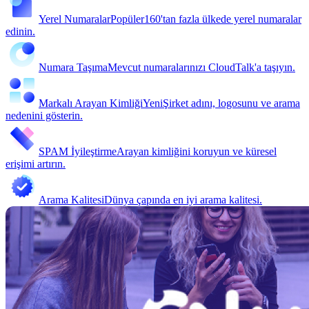
Yerel Numaralar
Popüler
160'tan fazla ülkede yerel numaralar
edinin.
Numara Taşıma
Mevcut numaralarınızı CloudTalk'a taşıyın.
Markalı Arayan Kimliği
Yeni
Şirket adını, logosunu ve arama
nedenini gösterin.
SPAM İyileştirme
Arayan kimliğini koruyun ve küresel
erişimi artırın.
Arama Kalitesi
Dünya çapında en iyi arama kalitesi.