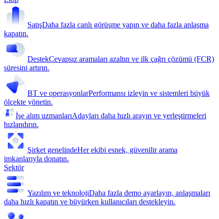
Satış
Daha fazla canlı görüşme yapın ve daha fazla anlaşma
kapatın.
Destek
Cevapsız aramaları azaltın ve ilk çağrı çözümü (FCR)
süresini artırın.
BT ve operasyonlar
Performansı izleyin ve sistemleri büyük
ölçekte yönetin.
İşe alım uzmanları
Adayları daha hızlı arayın ve yerleştirmeleri
hızlandırın.
Şirket genelinde
Her ekibi esnek, güvenilir arama
imkanlarıyla donatın.
Sektör
Yazılım ve teknoloji
Daha fazla demo ayarlayın, anlaşmaları
daha hızlı kapatın ve büyürken kullanıcıları destekleyin.