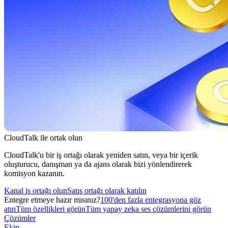
CloudTalk ile ortak olun
CloudTalk'u bir iş ortağı olarak yeniden satın, veya bir içerik
oluşturucu, danışman ya da ajans olarak bizi yönlendirerek
komisyon kazanın.
Kanal iş ortağı olun
Satış ortağı olarak katılın
Entegre etmeye hazır mısınız?
100'den fazla entegrasyona göz
atın
Tüm özellikleri görün
Tüm yapay zeka ses çözümlerini görün
Çözümler
Ekip