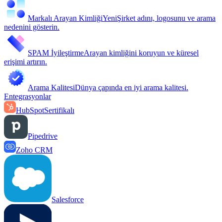
Markalı Arayan Kimliği
Yeni
Şirket adını, logosunu ve arama
nedenini gösterin.
SPAM İyileştirme
Arayan kimliğini koruyun ve küresel
erişimi artırın.
Arama Kalitesi
Dünya çapında en iyi arama kalitesi.
Entegrasyonlar
HubSpot
Sertifikalı
Pipedrive
Zoho CRM
Salesforce