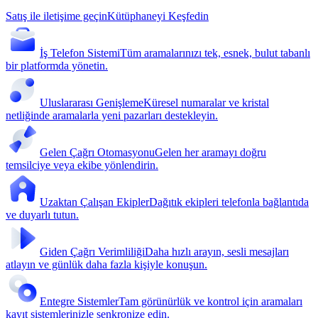
Satış ile iletişime geçin
Kütüphaneyi Keşfedin
İş Telefon Sistemi
Tüm aramalarınızı tek, esnek, bulut tabanlı
bir platformda yönetin.
Uluslararası Genişleme
Küresel numaralar ve kristal
netliğinde aramalarla yeni pazarları destekleyin.
Gelen Çağrı Otomasyonu
Gelen her aramayı doğru
temsilciye veya ekibe yönlendirin.
Uzaktan Çalışan Ekipler
Dağıtık ekipleri telefonla bağlantıda
ve duyarlı tutun.
Giden Çağrı Verimliliği
Daha hızlı arayın, sesli mesajları
atlayın ve günlük daha fazla kişiyle konuşun.
Entegre Sistemler
Tam görünürlük ve kontrol için aramaları
kayıt sistemlerinizle senkronize edin.