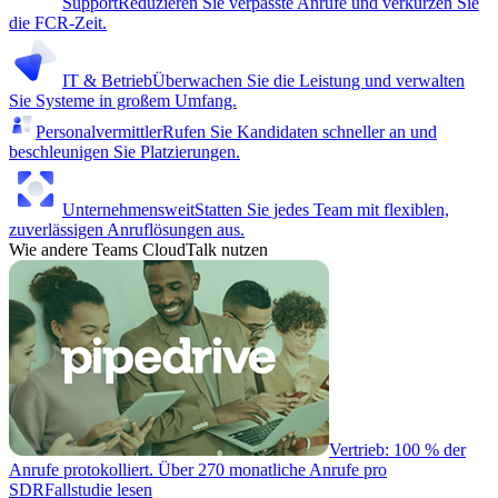
Support
Reduzieren Sie verpasste Anrufe und verkürzen Sie
die FCR-Zeit.
IT & Betrieb
Überwachen Sie die Leistung und verwalten
Sie Systeme in großem Umfang.
Personalvermittler
Rufen Sie Kandidaten schneller an und
beschleunigen Sie Platzierungen.
Unternehmensweit
Statten Sie jedes Team mit flexiblen,
zuverlässigen Anruflösungen aus.
Wie andere Teams CloudTalk nutzen
Vertrieb: 100 % der
Anrufe protokolliert. Über 270 monatliche Anrufe pro
SDR
Fallstudie lesen