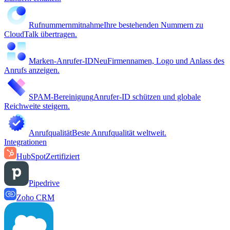
Rufnummernmitnahme
Ihre bestehenden Nummern zu
CloudTalk übertragen.
Marken-Anrufer-ID
Neu
Firmennamen, Logo und Anlass des
Anrufs anzeigen.
SPAM-Bereinigung
Anrufer-ID schützen und globale
Reichweite steigern.
Anrufqualität
Beste Anrufqualität weltweit.
Integrationen
HubSpot
Zertifiziert
Pipedrive
Zoho CRM