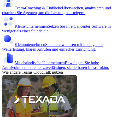
Team-Coaching & Einblicke
Überwachen, analysieren und
coachen Sie Agenten, um die Leistung zu steigern.
Kleinstunternehmen
Setzen Sie Ihre Callcenter-Software in
weniger als einer Stunde ein.
Kleinunternehmen
Schneller wachsen mit intelligenter
Weiterleitung, klaren Anrufen und einfacher Einrichtung.
Mittelständische Unternehmen
Bewältigen Sie hohe
Anrufvolumen mit einer zuverlässigen, skalierbaren Infrastruktur.
Wie andere Teams CloudTalk nutzen