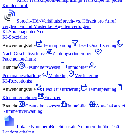
Anruf Transkription
Mehrsprachige Transkripte für jeden
Kundenanruf.
Sprech-/Hör-Verhältnis
Sprech- vs. Hörzeit pro Anruf
vergleichen und Muster bei Agenten verfolgen.
KI-Sprachagenten
Neu
KI-Spezialist
Anwendungsfälle
Terminplanung
Lead-Qualifizierung
Nach Geschäftsschluss
Zahlungserinnerungen
Patientenbuchung
Branche
Gesundheitswesen
Immobilien
Personalbeschaffung
Marketing
Versicherung
KI-Rezeptionist
Anwendungsfälle
Lead-Qualifizierung
Terminplanung
Kleinunternehmen
Finanzen
Branche
Gesundheitswesen
Immobilien
Anwaltskanzlei
Nummernverwaltung
Lokale Nummern
Beliebt
Lokale Nummern in über 160
Ländern erhalten.