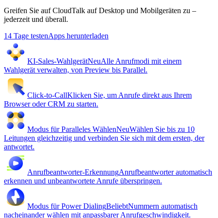
Greifen Sie auf CloudTalk auf Desktop und Mobilgeräten zu –
jederzeit und überall.
14 Tage testen
Apps herunterladen
KI-Sales-Wahlgerät
Neu
Alle Anrufmodi mit einem
Wahlgerät verwalten, von Preview bis Parallel.
Click-to-Call
Klicken Sie, um Anrufe direkt aus Ihrem
Browser oder CRM zu starten.
Modus für Paralleles Wählen
Neu
Wählen Sie bis zu 10
Leitungen gleichzeitig und verbinden Sie sich mit dem ersten, der
antwortet.
Anrufbeantworter-Erkennung
Anrufbeantworter automatisch
erkennen und unbeantwortete Anrufe überspringen.
Modus für Power Dialing
Beliebt
Nummern automatisch
nacheinander wählen mit anpassbarer Anrufgeschwindigkeit.