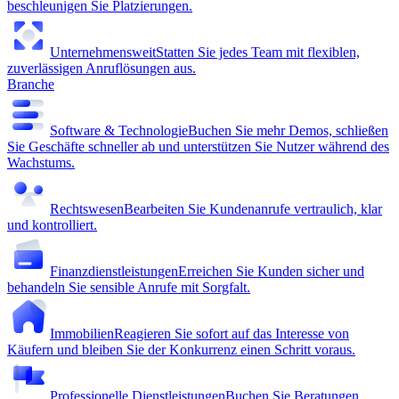
beschleunigen Sie Platzierungen.
Unternehmensweit
Statten Sie jedes Team mit flexiblen,
zuverlässigen Anruflösungen aus.
Branche
Software & Technologie
Buchen Sie mehr Demos, schließen
Sie Geschäfte schneller ab und unterstützen Sie Nutzer während des
Wachstums.
Rechtswesen
Bearbeiten Sie Kundenanrufe vertraulich, klar
und kontrolliert.
Finanzdienstleistungen
Erreichen Sie Kunden sicher und
behandeln Sie sensible Anrufe mit Sorgfalt.
Immobilien
Reagieren Sie sofort auf das Interesse von
Käufern und bleiben Sie der Konkurrenz einen Schritt voraus.
Professionelle Dienstleistungen
Buchen Sie Beratungen,