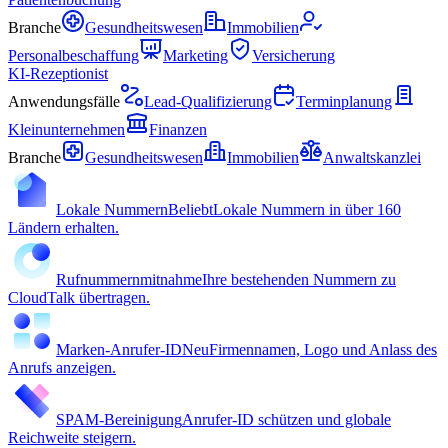
Branche
Gesundheitswesen
Immobilien
Personalbeschaffung
Marketing
Versicherung
KI-Rezeptionist
Anwendungsfälle
Lead-Qualifizierung
Terminplanung
Kleinunternehmen
Finanzen
Branche
Gesundheitswesen
Immobilien
Anwaltskanzlei
Lokale Nummern
Beliebt
Lokale Nummern in über 160
Ländern erhalten.
Rufnummernmitnahme
Ihre bestehenden Nummern zu
CloudTalk übertragen.
Marken-Anrufer-ID
Neu
Firmennamen, Logo und Anlass des
Anrufs anzeigen.
SPAM-Bereinigung
Anrufer-ID schützen und globale
Reichweite steigern.