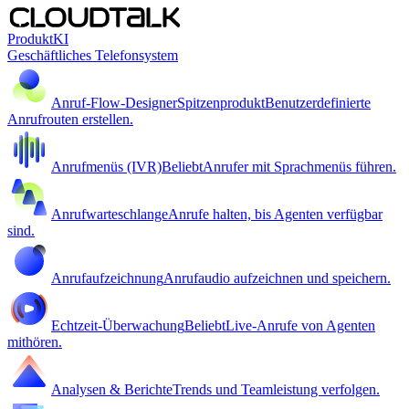
Produkt
KI
Geschäftliches Telefonsystem
Anruf-Flow-Designer
Spitzenprodukt
Benutzerdefinierte
Anrufrouten erstellen.
Anrufmenüs (IVR)
Beliebt
Anrufer mit Sprachmenüs führen.
Anrufwarteschlange
Anrufe halten, bis Agenten verfügbar
sind.
Anrufaufzeichnung
Anrufaudio aufzeichnen und speichern.
Echtzeit-Überwachung
Beliebt
Live-Anrufe von Agenten
mithören.
Analysen & Berichte
Trends und Teamleistung verfolgen.