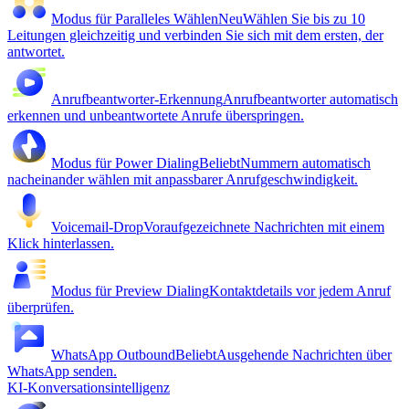
Modus für Paralleles Wählen
Neu
Wählen Sie bis zu 10
Leitungen gleichzeitig und verbinden Sie sich mit dem ersten, der
antwortet.
Anrufbeantworter-Erkennung
Anrufbeantworter automatisch
erkennen und unbeantwortete Anrufe überspringen.
Modus für Power Dialing
Beliebt
Nummern automatisch
nacheinander wählen mit anpassbarer Anrufgeschwindigkeit.
Voicemail-Drop
Voraufgezeichnete Nachrichten mit einem
Klick hinterlassen.
Modus für Preview Dialing
Kontaktdetails vor jedem Anruf
überprüfen.
WhatsApp Outbound
Beliebt
Ausgehende Nachrichten über
WhatsApp senden.
KI-Konversationsintelligenz