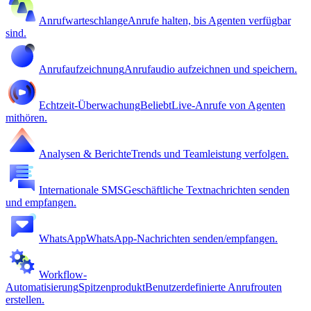
Anrufwarteschlange
Anrufe halten, bis Agenten verfügbar
sind.
Anrufaufzeichnung
Anrufaudio aufzeichnen und speichern.
Echtzeit-Überwachung
Beliebt
Live-Anrufe von Agenten
mithören.
Analysen & Berichte
Trends und Teamleistung verfolgen.
Internationale SMS
Geschäftliche Textnachrichten senden
und empfangen.
WhatsApp
WhatsApp-Nachrichten senden/empfangen.
Workflow-
Automatisierung
Spitzenprodukt
Benutzerdefinierte Anrufrouten
erstellen.