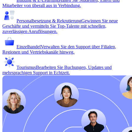
Bildung & E-Learning
Halten Sie Studenten, Eltern und
Mitarbeiter von überall aus in Verbindung.
Personalbesetzung & Rekrutierung
Gewinnen Sie neue
Geschäfte und vermitteln Sie Top-Talente mit schnellen,
zuverlässigen Anruflösungen.
Einzelhandel
Verwalten Sie den Support über Filialen,
Regionen und Vertriebskanäle hinweg.
Tourismus
Bearbeiten Sie Buchungen, Updates und
mehrsprachigen Support in Echtzeit.