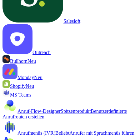
Salesloft
Outreach
Bullhorn
Neu
Monday
Neu
Shopify
Neu
MS Teams
Anruf-Flow-Designer
Spitzenprodukt
Benutzerdefinierte
Anrufrouten erstellen.
Anrufmenüs (IVR)
Beliebt
Anrufer mit Sprachmenüs führen.