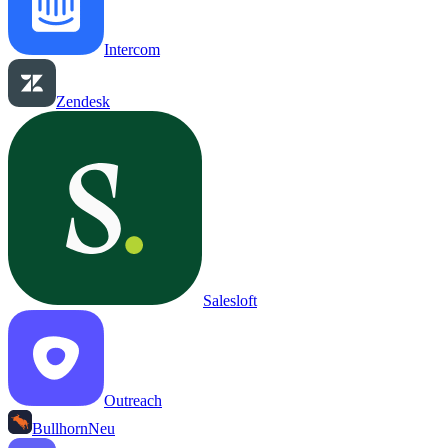
Intercom
Zendesk
Salesloft
Outreach
Bullhorn
Neu