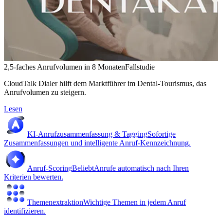
2,5-faches Anrufvolumen in 8 Monaten
Fallstudie
CloudTalk Dialer hilft dem Marktführer im Dental-Tourismus, das
Anrufvolumen zu steigern.
Lesen
KI-Anrufzusammenfassung & Tagging
Sofortige
Zusammenfassungen und intelligente Anruf-Kennzeichnung.
Anruf-Scoring
Beliebt
Anrufe automatisch nach Ihren
Kriterien bewerten.
Themenextraktion
Wichtige Themen in jedem Anruf
identifizieren.