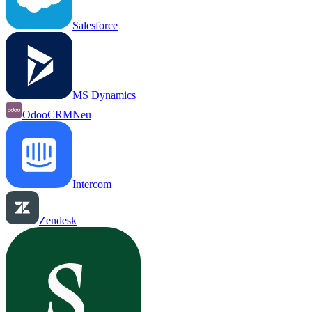
Salesforce
MS Dynamics
OdooCRM
Neu
Intercom
Zendesk