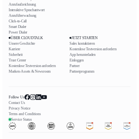
Anrufaufzeichnung
Interaktive Sprachantwort
Anrufüberwachung
Click-to-Call
Smart Dialer
Power Dialer
ÜBER CLOUDTALK
JETZT STARTEN
Unsere Geschichte
Sales kontaktieren
Karriere
Kostenlose Testversion anfordern
Sicherheit
App herunterladen
Trust Center
Einloggen
Kostenlose Testversion anfordern
Partner
Marken-Assets & Newsroom
Partnerprogramm
Follow Us
Contact Us
Privacy Notice
Terms and Conditions
Service Status