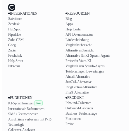
INTEGRATIONEN
RESSOURCEN
Salesforce
Blog
Zendesk
Apps
HubSpot
Help Center
Pipedrive
API-Dokumentation
Zoho CRM
Länderabdeckung
Gong
Vergleichsübersicht
Zapier
Alternativenübersicht
Freshdesk
Alternative für KI-Sprach-Agents
Help Scout
Preise für Voice-KI
Intercom
Vergleich von Sprach-Agents
Telefonanlagen-Bewertungen
Aircall-Alternative
JustCall-Alternative
RingCentral-Alternative
Five9-Alternative
FUNKTIONEN
PRODUKT
Inbound-Callcenter
KI-Sprachlösungen
Neu
Outbound-Callcenter
Internationale Rufnummern
Business-Telefonanlage
SMS / Textnachrichten
Funktionen
Anrufflüsse verbessern mit IVR-
Preise
Technologie
Callcenter-Analysen