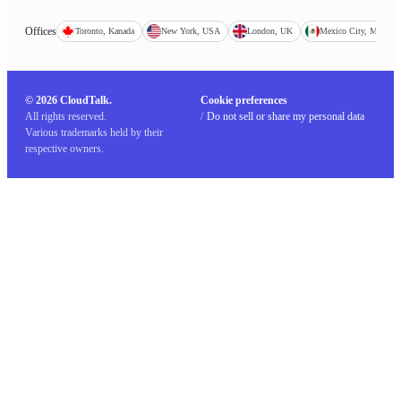
Offices
Toronto, Kanada
New York, USA
London, UK
Mexico City, Mexiko
© 2026 CloudTalk.
Cookie preferences
All rights reserved.
/
Do not sell or share my personal data
Various trademarks held by their
respective owners.