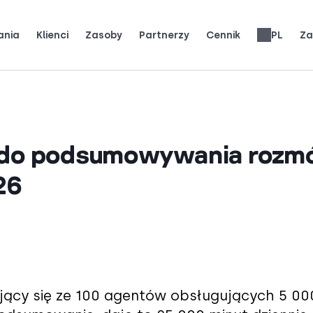
ania
Klienci
Zasoby
Partnerzy
Cennik
PL
Za
j, jak prawdziwe zespoły używają CloudTalk do rozwoju.
ją) klienci.
Zdobądź rozgłos.
Zarabiaj 25% MRR za każde zgłoszenie.
Do 30% udziału w przychodach przez cały okres.
Recenzje systemów telefonicznych
English
Español
Français
Português
Deutsch
Italiano
العربية
Slovenčina
Română
Svenska
Nederlands
עברית
繁體中文
Türkçe
Ελληνικά
zi do podsumowywania roz
26
jący się ze 100 agentów obsługujących 5 00