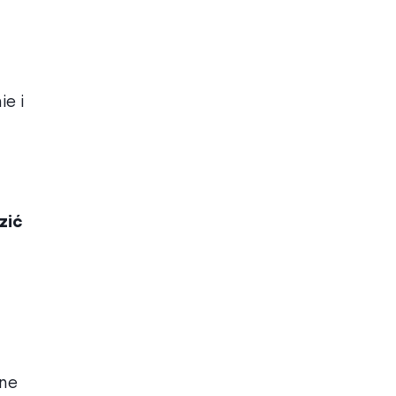
e i
zić
łne