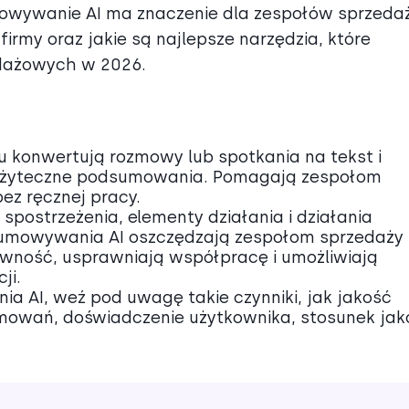
owywanie AI ma znaczenie dla zespołów sprzedaż
firmy oraz jakie są najlepsze narzędzia, które
dażowych w 2026.
 konwertują rozmowy lub spotkania na tekst i
 użyteczne podsumowania. Pomagają zespołom
z ręcznej pracy.
postrzeżenia, elementy działania i działania
sumowywania AI oszczędzają zespołom sprzedaży
tywność, usprawniają współpracę i umożliwiają
ji.
 AI, weź pod uwagę takie czynniki, jak jakość
owań, doświadczenie użytkownika, stosunek jak