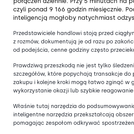
połączeń dziennie. Przy 5 minutach na 
czyli ponad 9 166 godzin miesięcznie
inteligencją mogłoby natychmiast odzys
Przedstawiciele handlowi stoją przed ciągł
z rozmów, dokumentują je od razu po zakończ
od podejścia, cenne godziny często przeciek
Prawdziwą przeszkodą nie jest tylko śledze
szczegółów, które popychają transakcje do 
zakupu i kolejne kroki mogą łatwo zginąć w 
wykorzystanie okazji lub szybkie reagowani
Właśnie tutaj narzędzia do podsumowywania 
inteligentne narzędzia przekształcają obsze
pomagając zespołom odkrywać spostrzeżenia