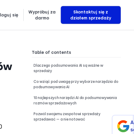
Wypróbuj za
Skontaktuj się z
loguj się
darmo
działem sprzedaży
Dowiedz się, jak dokładnie tworzymy agentów głosowych AI, którzy generują przychody
Table of contents
mów
Dlaczego podsumowania AI są ważne w
sprzedaży
Co wziąć pod uwagę przy wyborze narzędzia do
podsumowywania AI
10 najlepszych narzędzi AI do podsumowywania
rozmów sprzedażowych
Pozwól swojemu zespołowi sprzedaży
sprzedawać — a nie notować
A
0
s