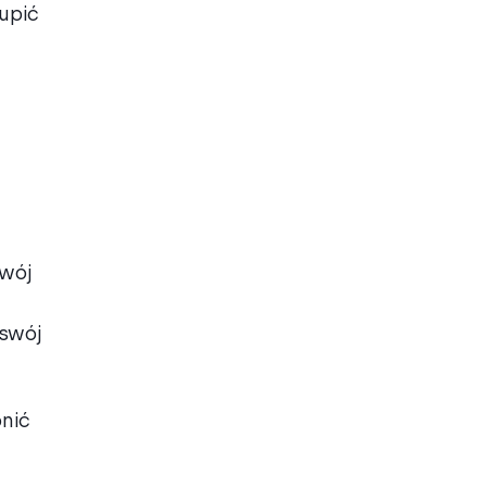
upić
swój
 swój
nić