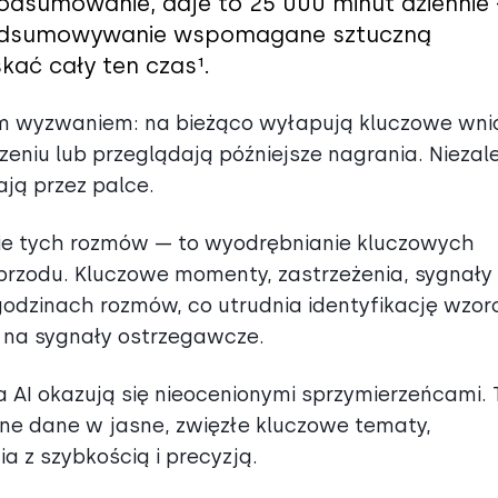
podsumowanie, daje to 25 000 minut dziennie
. Podsumowywanie wspomagane sztuczną
kać cały ten czas¹.
ym wyzwaniem: na bieżąco wyłapują kluczowe wni
eniu lub przeglądają późniejsze nagrania. Niezal
ają przez palce.
nie tych rozmów — to wyodrębnianie kluczowych
przodu. Kluczowe momenty, zastrzeżenia, sygnały
godzinach rozmów, co utrudnia identyfikację wzor
e na sygnały ostrzegawcze.
AI okazują się nieocenionymi sprzymierzeńcami. 
rne dane w jasne, zwięzłe kluczowe tematy,
 z szybkością i precyzją.