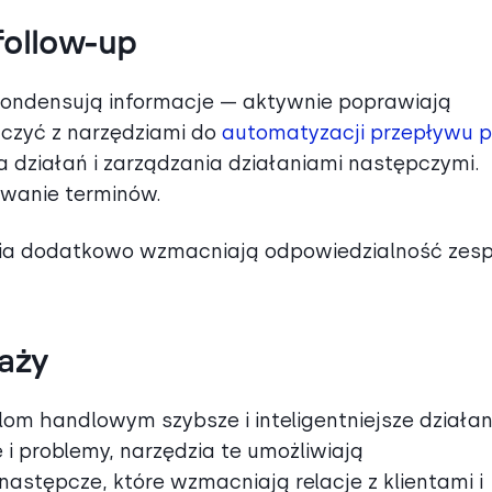
follow-up
kondensują informacje — aktywnie poprawiają
ączyć z narzędziami do
automatyzacji przepływu 
 działań i zarządzania działaniami następczymi.
ywanie terminów.
ia dodatkowo wzmacniają odpowiedzialność zesp
aży
m handlowym szybsze i inteligentniejsze działan
e i problemy, narzędzia te umożliwiają
astępcze, które wzmacniają relacje z klientami i