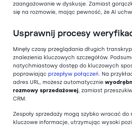
zaangażowanie w dyskusje. Zamiast gorącz
się na rozmowie, mając pewność, że AI uc
Usprawnij procesy weryfikac
Minęły czasy przeglądania długich transkry
znalezienia kluczowych szczegółów. Podsu
natychmiastowy dostęp do kluczowych spost
poprawiając
przepływ połączeń
. Na przykła
adres URL, możesz automatycznie
wyodrębn
rozmowy sprzedażowej
, zamiast przeszukiw
CRM.
Zespoły sprzedaży mogą szybko wracać do ro
kluczowe informacje, utrzymując wysoki poz