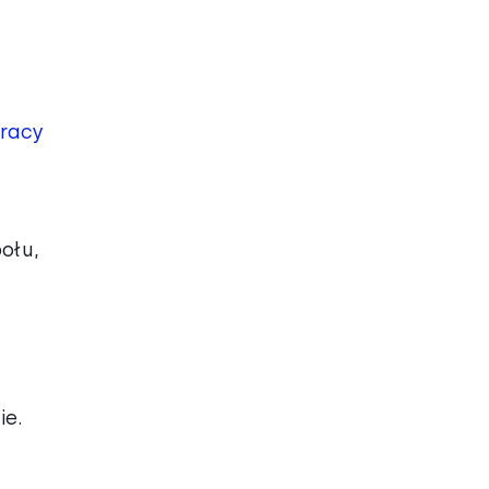
pracy
ołu,
ie.