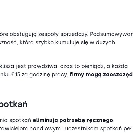
óre obsługują zespoły sprzedaży. Podsumowywani
zność, która szybko kumuluje się w dużych
 klisza jest prawdziwa: czas to pieniądz, a każda
nku €15 za godzinę pracy,
firmy mogą zaoszczęd
potkań
ania spotkań
eliminują potrzebę ręcznego
stawicielom handlowym i uczestnikom spotkań pe