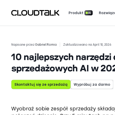
Produkt
Rozwiąz
AI
Dialer AI i Nawiązywanie Kontaktów
Bezpieczeństwo i zgodność
Przeczyta
Zobacz, co mówią (i co kocha
Opowiedz swoją historię. 
Napisane przez
Gabriel Romio
Zaktualizowano na April 10, 2026
10 najlepszych narzęd
sprzedażowych AI w 20
Skontaktuj się ze sprzedażą
Wypróbuj za darmo
Wyobraź sobie zespół sprzedaży składa