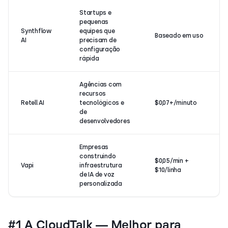
Startups e
pequenas
Synthflow
equipes que
Baseado em uso
AI
precisam de
configuração
rápida
Agências com
recursos
Retell AI
tecnológicos e
$0,07+/minuto
de
desenvolvedores
Empresas
construindo
$0,05/min +
Vapi
infraestrutura
$10/linha
de IA de voz
personalizada
#1 A CloudTalk — Melhor para