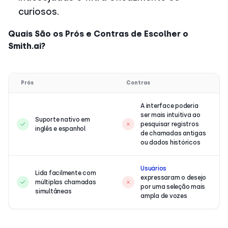
curiosos.
Quais São os Prós e Contras de Escolher o
Smith.ai?
Prós
Contras
A interface poderia
ser mais intuitiva ao
Suporte nativo em
pesquisar registros
inglês e espanhol
de chamadas antigas
ou dados históricos
Usuários
Lida facilmente com
expressaram o desejo
múltiplas chamadas
por uma seleção mais
simultâneas
ampla de vozes