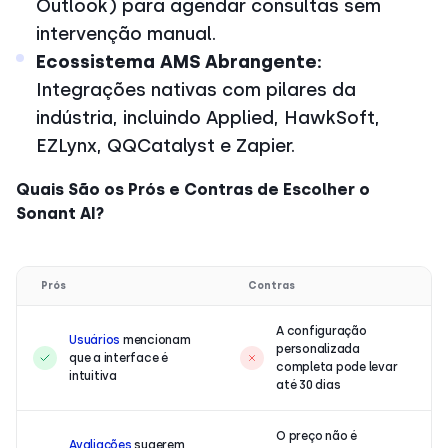
Outlook) para agendar consultas sem
intervenção manual.
Ecossistema AMS Abrangente:
Integrações nativas com pilares da
indústria, incluindo Applied, HawkSoft,
EZLynx, QQCatalyst e Zapier.
Quais São os Prós e Contras de Escolher o
Sonant AI?
Prós
Contras
A configuração
Usuários
mencionam
personalizada
que a interface é
completa pode levar
intuitiva
até 30 dias
O preço não é
Avaliações
sugerem