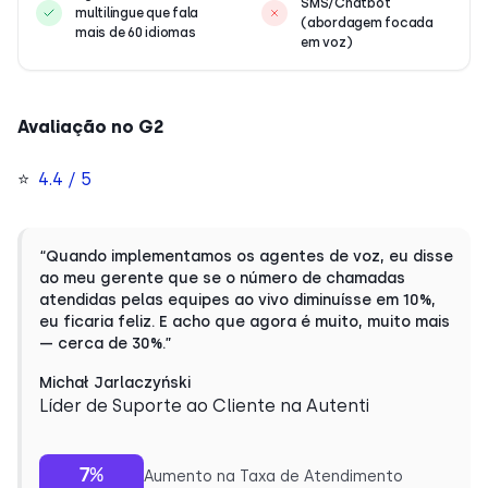
SMS/Chatbot
multilíngue que fala
(abordagem focada
mais de 60 idiomas
em voz)
Avaliação no G2
⭐
4.4 / 5
“Quando implementamos os agentes de voz, eu disse
ao meu gerente que se o número de chamadas
atendidas pelas equipes ao vivo diminuísse em 10%,
eu ficaria feliz. E acho que agora é muito, muito mais
— cerca de 30%.”
Michał Jarlaczyński
Líder de Suporte ao Cliente na Autenti
7%
Aumento na Taxa de Atendimento