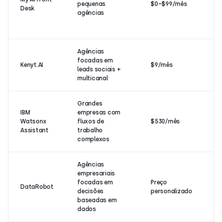
pequenas
$0–$99/mês
Desk
agências
Agências
focadas em
Kenyt.AI
$9/mês
leads sociais +
multicanal
Grandes
IBM
empresas com
Watsonx
fluxos de
$530/mês
Assistant
trabalho
complexos
Agências
empresariais
focadas em
Preço
DataRobot
decisões
personalizado
baseadas em
dados