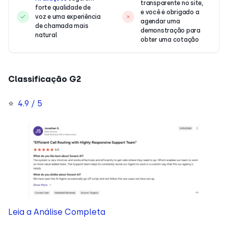
transparente no site,
forte qualidade de
e você é obrigado a
voz e uma experiência
agendar uma
de chamada mais
demonstração para
natural
obter uma cotação
Classificação G2
⭐
4.9 / 5
Leia a Análise Completa