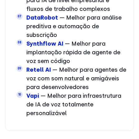
para IA de nível empresarial e
fluxos de trabalho complexos
DataRobot
— Melhor para análise
07
preditiva e automação de
subscrição
Synthflow AI
— Melhor para
08
implantação rápida de agente de
voz sem código
Retell AI
— Melhor para agentes de
09
voz com som natural e amigáveis
para desenvolvedores
Vapi
— Melhor para infraestrutura
10
de IA de voz totalmente
personalizável