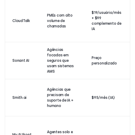
$19/usuário/mês
PMEs com alto
+ $99
CloudTalk
volume de
complemento de
chamadas
IA
Agências
focadas em
Preço
Sonant AI
seguros que
personalizado
usam sistemas
AMS
Agências que
precisam de
Smith.ai
$95/mês (IA)
suporte de IA +
humano
Agentes solo e
My AI Front