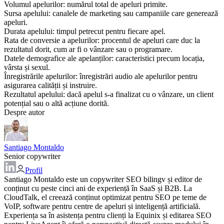
Volumul apelurilor: numărul total de apeluri primite.
Sursa apelului: canalele de marketing sau campaniile care generează
apeluri.
Durata apelului: timpul petrecut pentru fiecare apel.
Rata de conversie a apelurilor: procentul de apeluri care duc la
rezultatul dorit, cum ar fi o vânzare sau o programare.
Datele demografice ale apelanților: caracteristici precum locația,
vârsta și sexul.
Înregistrările apelurilor: înregistrări audio ale apelurilor pentru
asigurarea calității și instruire.
Rezultatul apelului: dacă apelul s-a finalizat cu o vânzare, un client
potențial sau o altă acțiune dorită.
Despre autor
Santiago Montaldo
Senior copywriter
Profil
Santiago Montaldo este un copywriter SEO bilingv și editor de
conținut cu peste cinci ani de experiență în SaaS și B2B. La
CloudTalk, el creează conținut optimizat pentru SEO pe teme de
VoIP, software pentru centre de apeluri și inteligență artificială.
Experiența sa în asistența pentru clienți la Equinix și editarea SEO