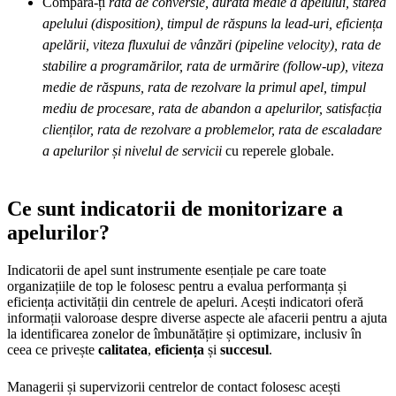
Compară-ți
rata de conversie, durata medie a apelului, starea
apelului (disposition), timpul de răspuns la lead-uri, eficiența
apelării, viteza fluxului de vânzări (pipeline velocity), rata de
stabilire a programărilor, rata de urmărire (follow-up), viteza
medie de răspuns, rata de rezolvare la primul apel, timpul
mediu de procesare, rata de abandon a apelurilor, satisfacția
clienților, rata de rezolvare a problemelor, rata de escaladare
a apelurilor și nivelul de servicii
cu reperele globale.
Ce sunt indicatorii de monitorizare a
apelurilor?
Indicatorii de apel sunt instrumente esențiale pe care toate
organizațiile de top le folosesc pentru a evalua performanța și
eficiența activității din centrele de apeluri. Acești indicatori oferă
informații valoroase despre diverse aspecte ale afacerii pentru a ajuta
la identificarea zonelor de îmbunătățire și optimizare, inclusiv în
ceea ce privește
calitatea
,
eficiența
și
succesul
.
Managerii și supervizorii centrelor de contact folosesc acești