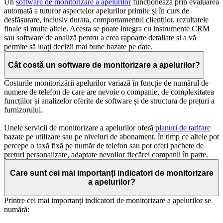
Un
software de monitorizare a apelurilor
funcționează prin evaluarea
automată a tuturor aspectelor apelurilor primite și în curs de
desfășurare, inclusiv durata, comportamentul clienților, rezultatele
finale și multe altele. Acesta se poate integra cu instrumente CRM
sau software de analiză pentru a crea rapoarte detaliate și a vă
permite să luați decizii mai bune bazate pe date.
Cât costă un software de monitorizare a apelurilor?
Costurile monitorizării apelurilor variază în funcție de numărul de
numere de telefon de care are nevoie o companie, de complexitatea
funcțiilor și analizelor oferite de software și de structura de prețuri a
furnizorului.
Unele servicii de monitorizare a apelurilor oferă
planuri de tarifare
bazate pe utilizare sau pe niveluri de abonament, în timp ce altele pot
percepe o taxă fixă pe număr de telefon sau pot oferi pachete de
prețuri personalizate, adaptate nevoilor fiecărei companii în parte.
Care sunt cei mai importanți indicatori de monitorizare
a apelurilor?
Printre cei mai importanți indicatori de monitorizare a apelurilor se
numără: