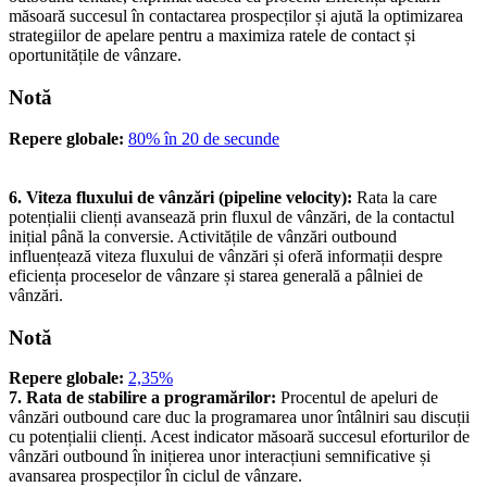
măsoară succesul în contactarea prospecților și ajută la optimizarea
strategiilor de apelare pentru a maximiza ratele de contact și
oportunitățile de vânzare.
Notă
Repere globale:
80% în 20 de secunde
6. Viteza fluxului de vânzări (pipeline velocity):
Rata la care
potențialii clienți avansează prin fluxul de vânzări, de la contactul
inițial până la conversie. Activitățile de vânzări outbound
influențează viteza fluxului de vânzări și oferă informații despre
eficiența proceselor de vânzare și starea generală a pâlniei de
vânzări.
Notă
Repere globale:
2,35%
7. Rata de stabilire a programărilor:
Procentul de apeluri de
vânzări outbound care duc la programarea unor întâlniri sau discuții
cu potențialii clienți. Acest indicator măsoară succesul eforturilor de
vânzări outbound în inițierea unor interacțiuni semnificative și
avansarea prospecților în ciclul de vânzare.