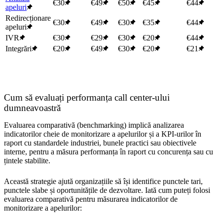
€30
€49
€50
€45
€44
apeluri
Redirecționare
€30
€49
€30
€35
€44
apeluri
IVR
€30
€29
€30
€20
€44
Integrări
€20
€49
€30
€20
€21
Cum să evaluați performanța call center-ului
dumneavoastră
Evaluarea comparativă (benchmarking) implică analizarea
indicatorilor cheie de monitorizare a apelurilor și a KPI-urilor în
raport cu standardele industriei, bunele practici sau obiectivele
interne, pentru a măsura performanța în raport cu concurența sau cu
țintele stabilite.
Această strategie ajută organizațiile să își identifice punctele tari,
punctele slabe și oportunitățile de dezvoltare. Iată cum puteți folosi
evaluarea comparativă pentru măsurarea indicatorilor de
monitorizare a apelurilor: