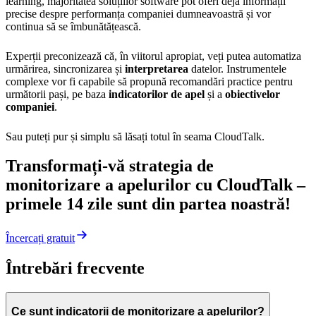
learning, majoritatea soluțiilor software pot oferi deja informații
precise despre performanța companiei dumneavoastră și vor
continua să se îmbunătățească.
Experții preconizează că, în viitorul apropiat, veți putea automatiza
urmărirea, sincronizarea și
interpretarea
datelor. Instrumentele
complexe vor fi capabile să propună recomandări practice pentru
următorii pași, pe baza
indicatorilor de apel
și a
obiectivelor
companiei
.
Sau puteți pur și simplu să lăsați totul în seama CloudTalk.
Transformați-vă strategia de
monitorizare a apelurilor cu CloudTalk –
primele 14 zile sunt din partea noastră!
Încercați gratuit
Întrebări frecvente
Ce sunt indicatorii de monitorizare a apelurilor?