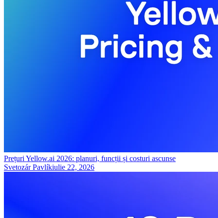
Prețuri Yellow.ai 2026: planuri, funcții și costuri ascunse
Svetozár Pavlík
iulie 22, 2026