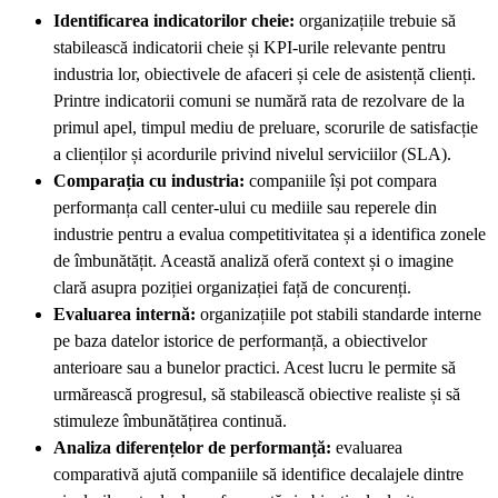
Identificarea indicatorilor cheie:
organizațiile trebuie să
stabilească indicatorii cheie și KPI-urile relevante pentru
industria lor, obiectivele de afaceri și cele de asistență clienți.
Printre indicatorii comuni se numără rata de rezolvare de la
primul apel, timpul mediu de preluare, scorurile de satisfacție
a clienților și acordurile privind nivelul serviciilor (SLA).
Comparația cu industria:
companiile își pot compara
performanța call center-ului cu mediile sau reperele din
industrie pentru a evalua competitivitatea și a identifica zonele
de îmbunătățit. Această analiză oferă context și o imagine
clară asupra poziției organizației față de concurenți.
Evaluarea internă:
organizațiile pot stabili standarde interne
pe baza datelor istorice de performanță, a obiectivelor
anterioare sau a bunelor practici. Acest lucru le permite să
urmărească progresul, să stabilească obiective realiste și să
stimuleze îmbunătățirea continuă.
Analiza diferențelor de performanță:
evaluarea
comparativă ajută companiile să identifice decalajele dintre