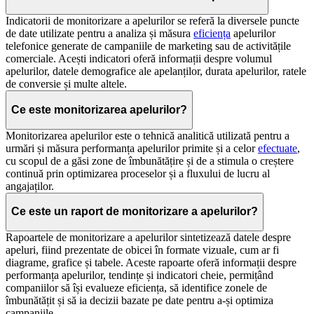
Indicatorii de monitorizare a apelurilor se referă la diversele puncte
de date utilizate pentru a analiza și măsura
eficiența
apelurilor
telefonice generate de campaniile de marketing sau de activitățile
comerciale. Acești indicatori oferă informații despre volumul
apelurilor, datele demografice ale apelanților, durata apelurilor, ratele
de conversie și multe altele.
Ce este monitorizarea apelurilor?
Monitorizarea apelurilor este o tehnică analitică utilizată pentru a
urmări și măsura performanța apelurilor primite și a celor
efectuate
,
cu scopul de a găsi zone de îmbunătățire și de a stimula o creștere
continuă prin optimizarea proceselor și a fluxului de lucru al
angajaților.
Ce este un raport de monitorizare a apelurilor?
Rapoartele de monitorizare a apelurilor sintetizează datele despre
apeluri, fiind prezentate de obicei în formate vizuale, cum ar fi
diagrame, grafice și tabele. Aceste rapoarte oferă informații despre
performanța apelurilor, tendințe și indicatori cheie, permițând
companiilor să își evalueze eficiența, să identifice zonele de
îmbunătățit și să ia decizii bazate pe date pentru a-și optimiza
campaniile.