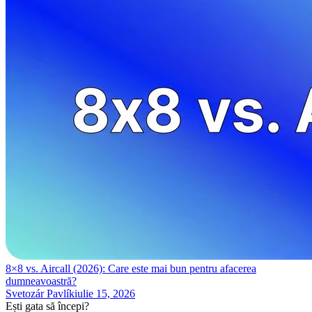
8×8 vs. Aircall (2026): Care este mai bun pentru afacerea
dumneavoastră?
Svetozár Pavlík
iulie 15, 2026
Ești gata să începi?