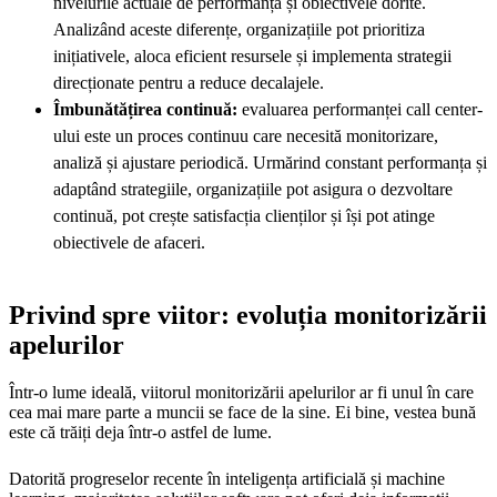
nivelurile actuale de performanță și obiectivele dorite.
Analizând aceste diferențe, organizațiile pot prioritiza
inițiativele, aloca eficient resursele și implementa strategii
direcționate pentru a reduce decalajele.
Îmbunătățirea continuă:
evaluarea performanței call center-
ului este un proces continuu care necesită monitorizare,
analiză și ajustare periodică. Urmărind constant performanța și
adaptând strategiile, organizațiile pot asigura o dezvoltare
continuă, pot crește satisfacția clienților și își pot atinge
obiectivele de afaceri.
Privind spre viitor: evoluția monitorizării
apelurilor
Într-o lume ideală, viitorul monitorizării apelurilor ar fi unul în care
cea mai mare parte a muncii se face de la sine. Ei bine, vestea bună
este că trăiți deja într-o astfel de lume.
Datorită progreselor recente în inteligența artificială și machine