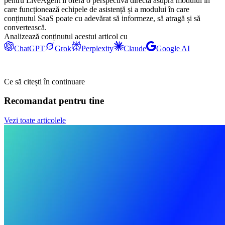
pentru LiveAgent îi oferă o perspectivă directă asupra modului în
care funcționează echipele de asistență și a modului în care
conținutul SaaS poate cu adevărat să informeze, să atragă și să
convertească.
Analizează conținutul acestui articol cu
ChatGPT
Grok
Perplexity
Claude
Google AI
Ce să citești în continuare
Recomandat pentru tine
Vezi toate articolele