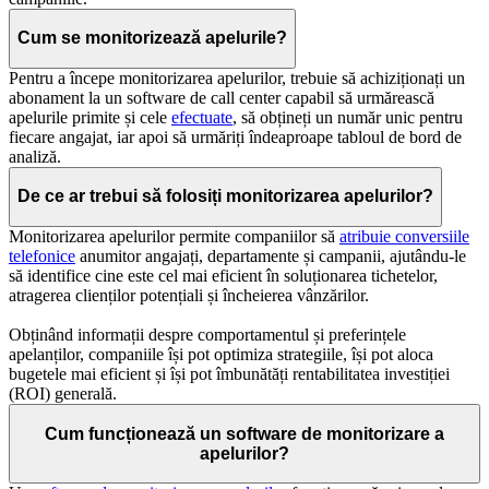
Cum se monitorizează apelurile?
Pentru a începe monitorizarea apelurilor, trebuie să achiziționați un
abonament la un software de call center capabil să urmărească
apelurile primite și cele
efectuate
, să obțineți un număr unic pentru
fiecare angajat, iar apoi să urmăriți îndeaproape tabloul de bord de
analiză.
De ce ar trebui să folosiți monitorizarea apelurilor?
Monitorizarea apelurilor permite companiilor să
atribuie conversiile
telefonice
anumitor angajați, departamente și campanii, ajutându-le
să identifice cine este cel mai eficient în soluționarea tichetelor,
atragerea clienților potențiali și încheierea vânzărilor.
Obținând informații despre comportamentul și preferințele
apelanților, companiile își pot optimiza strategiile, își pot aloca
bugetele mai eficient și își pot îmbunătăți rentabilitatea investiției
(ROI) generală.
Cum funcționează un software de monitorizare a
apelurilor?