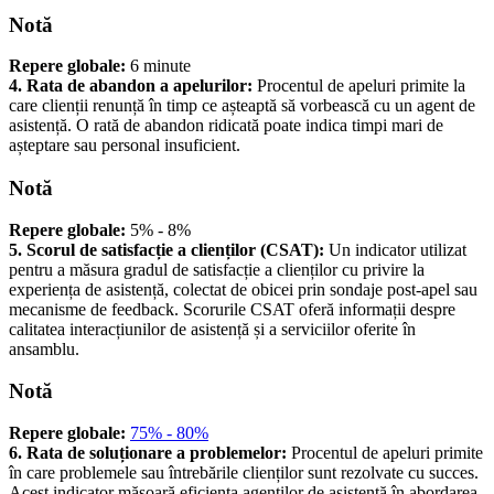
Notă
Repere globale:
6 minute
4. Rata de abandon a apelurilor:
Procentul de apeluri primite la
care clienții renunță în timp ce așteaptă să vorbească cu un agent de
asistență. O rată de abandon ridicată poate indica timpi mari de
așteptare sau personal insuficient.
Notă
Repere globale:
5% - 8%
5. Scorul de satisfacție a clienților (CSAT):
Un indicator utilizat
pentru a măsura gradul de satisfacție a clienților cu privire la
experiența de asistență, colectat de obicei prin sondaje post-apel sau
mecanisme de feedback. Scorurile CSAT oferă informații despre
calitatea interacțiunilor de asistență și a serviciilor oferite în
ansamblu.
Notă
Repere globale:
75% - 80%
6. Rata de soluționare a problemelor:
Procentul de apeluri primite
în care problemele sau întrebările clienților sunt rezolvate cu succes.
Acest indicator măsoară eficiența agenților de asistență în abordarea