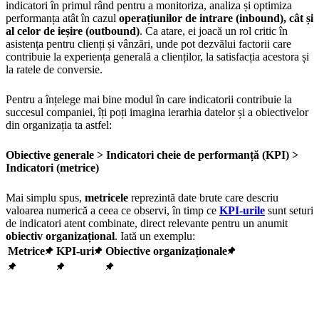
indicatori în primul rând pentru a monitoriza, analiza și optimiza
performanța atât în cazul
operațiunilor de intrare (inbound), cât și
al celor de ieșire (outbound)
. Ca atare, ei joacă un rol critic în
asistența pentru clienți și vânzări, unde pot dezvălui factorii care
contribuie la experiența generală a clienților, la satisfacția acestora și
la ratele de conversie.
Pentru a înțelege mai bine modul în care indicatorii contribuie la
succesul companiei, îți poți imagina ierarhia datelor și a obiectivelor
din organizația ta astfel:
Obiective generale > Indicatori cheie de performanță (KPI) >
Indicatori (metrice)
Mai simplu spus,
metricele
reprezintă date brute care descriu
valoarea numerică a ceea ce observi, în timp ce
KPI-urile
sunt seturi
de indicatori atent combinate, direct relevante pentru un anumit
obiectiv organizațional
. Iată un exemplu:
Metrice
KPI-uri
Obiective organizaționale