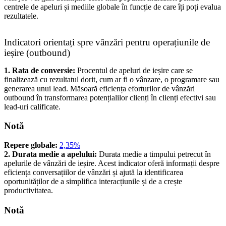
centrele de apeluri și mediile globale în funcție de care îți poți evalua
rezultatele.
Indicatori orientați spre vânzări pentru operațiunile de
ieșire (outbound)
1. Rata de conversie:
Procentul de apeluri de ieșire care se
finalizează cu rezultatul dorit, cum ar fi o vânzare, o programare sau
generarea unui lead. Măsoară eficiența eforturilor de vânzări
outbound în transformarea potențialilor clienți în clienți efectivi sau
lead-uri calificate.
Notă
Repere globale:
2,35%
2. Durata medie a apelului:
Durata medie a timpului petrecut în
apelurile de vânzări de ieșire. Acest indicator oferă informații despre
eficiența conversațiilor de vânzări și ajută la identificarea
oportunităților de a simplifica interacțiunile și de a crește
productivitatea.
Notă