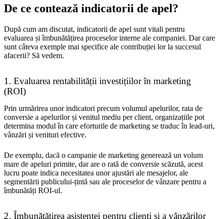
De ce contează indicatorii de apel?
După cum am discutat, indicatorii de apel sunt vitali pentru
evaluarea și îmbunătățirea proceselor interne ale companiei. Dar care
sunt câteva exemple mai specifice ale contribuției lor la succesul
afacerii? Să vedem.
1. Evaluarea rentabilității investițiilor în marketing
(ROI)
Prin urmărirea unor indicatori precum volumul apelurilor, rata de
conversie a apelurilor și venitul mediu per client, organizațiile pot
determina modul în care eforturile de marketing se traduc în lead-uri,
vânzări și venituri efective.
De exemplu, dacă o campanie de marketing generează un volum
mare de apeluri primite, dar are o rată de conversie scăzută, acest
lucru poate indica necesitatea unor ajustări ale mesajelor, ale
segmentării publicului-țintă sau ale proceselor de vânzare pentru a
îmbunătăți ROI-ul.
2. Îmbunătățirea asistenței pentru clienți și a vânzărilor