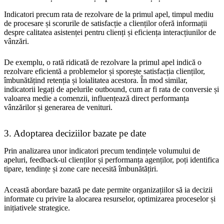
Indicatori precum rata de rezolvare de la primul apel, timpul mediu
de procesare și scorurile de satisfacție a clienților oferă informații
despre calitatea asistenței pentru clienți și eficiența interacțiunilor de
vânzări.
De exemplu, o rată ridicată de rezolvare la primul apel indică o
rezolvare eficientă a problemelor și sporește satisfacția clienților,
îmbunătățind retenția și loialitatea acestora. În mod similar,
indicatorii legați de apelurile outbound, cum ar fi rata de conversie și
valoarea medie a comenzii, influențează direct performanța
vânzărilor și generarea de venituri.
3. Adoptarea deciziilor bazate pe date
Prin analizarea unor indicatori precum tendințele volumului de
apeluri, feedback-ul clienților și performanța agenților, poți identifica
tipare, tendințe și zone care necesită îmbunătățiri.
Această abordare bazată pe date permite organizațiilor să ia decizii
informate cu privire la alocarea resurselor, optimizarea proceselor și
inițiativele strategice.