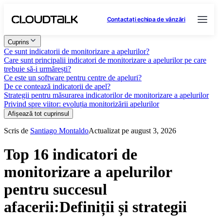
Contactați echipa de vânzări
Cuprins
Ce sunt indicatorii de monitorizare a apelurilor?
Care sunt principalii indicatori de monitorizare a apelurilor pe care
trebuie să-i urmărești?
Ce este un software pentru centre de apeluri?
De ce contează indicatorii de apel?
Strategii pentru măsurarea indicatorilor de monitorizare a apelurilor
Privind spre viitor: evoluția monitorizării apelurilor
Afișează tot cuprinsul
Scris de
Santiago Montaldo
Actualizat pe august 3, 2026
Top 16 indicatori de
monitorizare a apelurilor
pentru succesul
afacerii:Definiții și strategii