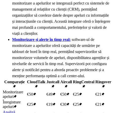
monitorizare a apelurilor se integrează perfect cu sistemele de
management al relațiilor cu clienții (CRM), permițând
organizațiilor să coreleze datele despre apeluri cu informațiile
și interacțiunile cu clienții. Această integrare oferă o înțelegere
mai profundă a comportamentului, preferințelor și valorii de
viață a clienților.
Monitorizare și alerte în timp real:
software-ul de
monitorizare a apelurilor oferă capacități de urmărire pe
tablouri de bord în timp real, permițând supervizorilor să
monitorizeze volumele de apeluri, disponibilitatea agenților și
nivelurile de servicii în timp real. Supervizorii pot configura
alerte și notificări pentru a aborda proactiv problemele și a
menține performanța optimă a call center-ului.
Comparație
CloudTalk
Justcall
Aircall
RingCentral
Ringover
Monitorizare
€50
€49
€50
€25
€21
apeluri
Înregistrare
€25
€19
€30
€25
€21
apeluri
Analiză