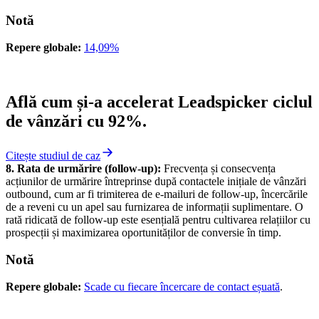
Notă
Repere globale:
14,09%
Află cum și-a accelerat Leadspicker ciclul
de vânzări cu 92%.
Citește studiul de caz
8. Rata de urmărire (follow-up):
Frecvența și consecvența
acțiunilor de urmărire întreprinse după contactele inițiale de vânzări
outbound, cum ar fi trimiterea de e-mailuri de follow-up, încercările
de a reveni cu un apel sau furnizarea de informații suplimentare. O
rată ridicată de follow-up este esențială pentru cultivarea relațiilor cu
prospecții și maximizarea oportunităților de conversie în timp.
Notă
Repere globale:
Scade cu fiecare încercare de contact eșuată
.