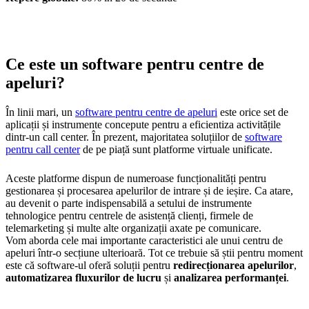
Ce este un software pentru centre de
apeluri?
În linii mari, un
software pentru centre de apeluri
este orice set de
aplicații și instrumente concepute pentru a eficientiza activitățile
dintr-un call center. În prezent, majoritatea soluțiilor de
software
pentru call center
de pe piață sunt platforme virtuale unificate.
Aceste platforme dispun de numeroase funcționalități pentru
gestionarea și procesarea apelurilor de intrare și de ieșire. Ca atare,
au devenit o parte indispensabilă a setului de instrumente
tehnologice pentru centrele de asistență clienți, firmele de
telemarketing și multe alte organizații axate pe comunicare.
Vom aborda cele mai importante caracteristici ale unui centru de
apeluri într-o secțiune ulterioară. Tot ce trebuie să știi pentru moment
este că software-ul oferă soluții pentru
redirecționarea apelurilor
,
automatizarea fluxurilor de lucru
și
analizarea performanței
.