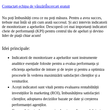
Contactați echipa de vânzări
Încercați gratuit
Nu poți îmbunătăți ceea ce nu poți măsura. Pentru a avea succes,
trebuie mai întâi să știi cum arată succesul. Și aici intervin indicatorii
de monitorizare a apelurilor. Descoperă cei mai importanți indicatori
cheie de performanță (KPI) pentru centrul tău de apeluri și devino
lider de piață chiar acum!
Idei principale:
Indicatorii de monitorizare a apelurilor sunt instrumente
analitice esențiale folosite pentru a evalua performanța și
eficiența apelurilor de intrare și de ieșire și pentru a optimiza
procesele în vederea maximizării satisfacției clienților și a
veniturilor.
Acești indicatori sunt vitali pentru evaluarea rentabilității
investițiilor în marketing (ROI), îmbunătățirea satisfacției
clienților, adoptarea deciziilor bazate pe date și creșterea
performanței agenților.