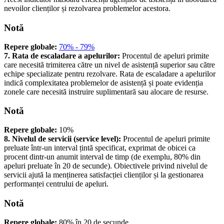
nevoilor clienților și rezolvarea problemelor acestora.
Notă
Repere globale:
70% - 79%
7. Rata de escaladare a apelurilor:
Procentul de apeluri primite
care necesită trimiterea către un nivel de asistență superior sau către
echipe specializate pentru rezolvare. Rata de escaladare a apelurilor
indică complexitatea problemelor de asistență și poate evidenția
zonele care necesită instruire suplimentară sau alocare de resurse.
Notă
Repere globale:
10%
8. Nivelul de servicii (service level):
Procentul de apeluri primite
preluate într-un interval țintă specificat, exprimat de obicei ca
procent dintr-un anumit interval de timp (de exemplu, 80% din
apeluri preluate în 20 de secunde). Obiectivele privind nivelul de
servicii ajută la menținerea satisfacției clienților și la gestionarea
performanței centrului de apeluri.
Notă
Repere globale:
80% în 20 de secunde