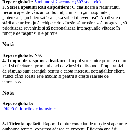
Repere globale:
5 minute și 2 secunde (302 secunde)
3. Starea apelului (call disposition):
O clasificare a rezultatului
fiecărui apel de vânzări outbound, cum ar fi „nu răspunde”,
„interesat”, „neinteresat” sau „s-a solicitat revenirea”. Analizarea
stării apelurilor ajută echipele de vânzări să urmărească progresul, să
prioritizeze revenirile și să personalizeze interacțiunile viitoare în
funcție de răspunsurile primite.
Notă
Repere globale:
N/A
4. Timpul de răspuns la lead-uri:
Timpul scurs între primirea unui
lead și efectuarea primului apel de vânzări outbound. Timpii rapizi
de răspuns sunt esențiali pentru a capta interesul potențialilor clienți
atunci când acesta este maxim și pentru a crește șansele de
conversie.
Notă
Repere globale:
Diferă în funcție de industrie
:
5. Eficiența apelării:
Raportul dintre conexiunile reușite și apelurile
outbound tentate, exprimat adesea ca procent. Eficiența apelării