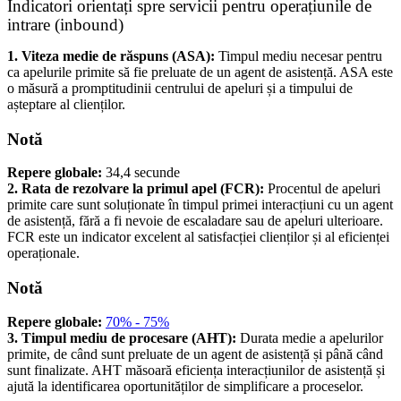
Indicatori orientați spre servicii pentru operațiunile de
intrare (inbound)
1. Viteza medie de răspuns (ASA):
Timpul mediu necesar pentru
ca apelurile primite să fie preluate de un agent de asistență. ASA este
o măsură a promptitudinii centrului de apeluri și a timpului de
așteptare al clienților.
Notă
Repere globale:
34,4 secunde
2. Rata de rezolvare la primul apel (FCR):
Procentul de apeluri
primite care sunt soluționate în timpul primei interacțiuni cu un agent
de asistență, fără a fi nevoie de escaladare sau de apeluri ulterioare.
FCR este un indicator excelent al satisfacției clienților și al eficienței
operaționale.
Notă
Repere globale:
70% - 75%
3. Timpul mediu de procesare (AHT):
Durata medie a apelurilor
primite, de când sunt preluate de un agent de asistență și până când
sunt finalizate. AHT măsoară eficiența interacțiunilor de asistență și
ajută la identificarea oportunităților de simplificare a proceselor.