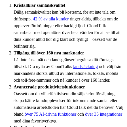
Kristallklar samtalskvalitet
Dålig samtalskvalitet kan bli kostsamt, för att inte tala om
driftstopp.
42 % av alla kunder
ringer aldrig tillbaka om de
upplever fördröjningar eller hackigt ljud. CloudTalk
samarbetar med operatörer över hela världen för att se till att
dina kunder alltid hör dig klart och tydligt – oavsett var de
befinner sig.
Tillgång till över 160 nya marknader
Låt inte fasta nät och landsgränser begränsa ditt företags
tillväxt. Dra nytta av CloudTalks
landstäckning
och välj från
marknadens största utbud av internationella, lokala, mobila
och toll-free-nummer och nå kunder i över 160 länder.
Avancerade produktivitetsfunktioner
Oavsett om du vill effektivisera din säljtelefonförsäljning,
skapa bättre kundupplevelser för inkommande samtal eller
automatisera arbetsflöden har CloudTalk det du behöver. Välj
bland
över 75 AI-drivna funktioner
och
över 35 integrationer
med dina favoritverktyg.