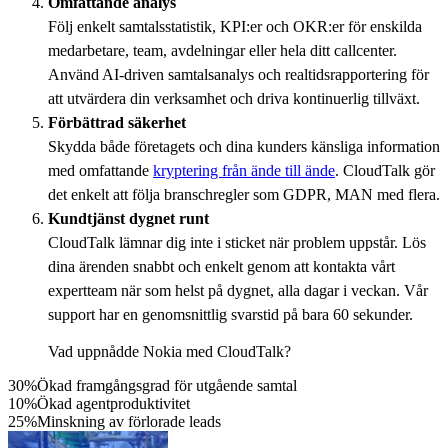
Omfattande analys
Följ enkelt samtalsstatistik, KPI:er och OKR:er för enskilda
medarbetare, team, avdelningar eller hela ditt callcenter.
Använd AI-driven samtalsanalys och realtidsrapportering för
att utvärdera din verksamhet och driva kontinuerlig tillväxt.
Förbättrad säkerhet
Skydda både företagets och dina kunders känsliga information
med omfattande
kryptering från ände till ände
. CloudTalk gör
det enkelt att följa branschregler som GDPR, MAN med flera.
Kundtjänst dygnet runt
CloudTalk lämnar dig inte i sticket när problem uppstår. Lös
dina ärenden snabbt och enkelt genom att kontakta vårt
expertteam när som helst på dygnet, alla dagar i veckan. Vår
support har en genomsnittlig svarstid på bara 60 sekunder.
Vad uppnådde Nokia med CloudTalk?
30%
Ökad framgångsgrad för utgående samtal
10%
Ökad agentproduktivitet
25%
Minskning av förlorade leads