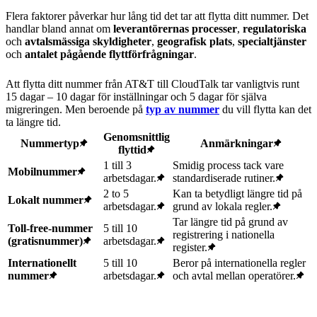
Flera faktorer påverkar hur lång tid det tar att flytta ditt nummer. Det
handlar bland annat om
leverantörernas processer
,
regulatoriska
och
avtalsmässiga skyldigheter
,
geografisk plats
,
specialtjänster
och
antalet pågående flyttförfrågningar
.
Att flytta ditt nummer från AT&T till CloudTalk tar vanligtvis runt
15 dagar – 10 dagar för inställningar och 5 dagar för själva
migreringen. Men beroende på
typ av nummer
du vill flytta kan det
ta längre tid.
Genomsnittlig
Nummertyp
Anmärkningar
flyttid
1 till 3
Smidig process tack vare
Mobilnummer
arbetsdagar.
standardiserade rutiner.
2 to 5
Kan ta betydligt längre tid på
Lokalt nummer
arbetsdagar.
grund av lokala regler.
Tar längre tid på grund av
Toll-free-nummer
5 till 10
registrering i nationella
(gratisnummer)
arbetsdagar.
register.
Internationellt
5 till 10
Beror på internationella regler
nummer
arbetsdagar.
och avtal mellan operatörer.