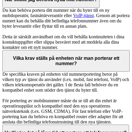
Du kan behöva portera ditt nummer när du byter till en ny
mobiloperatör, fastnätsleverantör eller
VoIP-tjänst
. Genom att portera
numret kan du behålla ditt befintliga telefonnummer även om du
byter leverantör eller flyttar till en annan plats.
Detta är särskilt användbart om du vill behålla kontinuiteten i dina
kontaktuppgifter eller slippa besväret med att meddela alla dina
kontakter om ett nytt nummer.
Vilka krav ställs på enheten när man porterar ett
nummer?
De specifika kraven på enheten vid nummerportering beror på
vilken typ av tjänst du använder (t.ex. mobil, fast telefoni, VoIP) och
vilken telekomoperatör det gäller. I de flesta fall behöver du en
kompatibel enhet som stöder den tjänst du byter till.
För portering av mobilnummer måste du se till att din enhet är
operatörsupplåst och kompatibel med den nya operatörens
nätverksteknik (t.ex. GSM, CDMA). För fast telefoni eller VoIP-
portering kan du behöva en kompatibel router eller adapter för att
ansluta din befintliga telefonutrustning till den nya tjänsten.