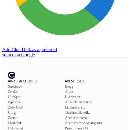
Add CloudTalk as a preferred
source on Google
INTEGRATIONER
RESURSER
Salesforce
Blogg
Zendesk
Appar
HubSpot
Hjälpcenter
Pipedrive
API-dokumentation
Zoho CRM
Länderteckning
Gong
Jämförelseöversikt
Zapier
Alternativ översikt
Freshdesk
Alternativ för AI-röstagenter
Help Scout
Priser för röst-AI