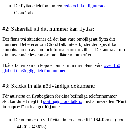
De flyttade telefonnumren
redo och konfigurerade
i
CloudTalk.
#2: Säkerställ att ditt nummer kan flyttas:
Det finns två situationer då det kan vara omöjligt att flytta ditt
nummer. Det ena är om CloudTalk inte erbjuder den specifika
kombinationen av land och format som du vill ha. Det andra är om
din nuvarande leverantör inte tillåter nummerflytt.
I båda fallen kan du köpa ett annat nummer bland våra
över 160
globalt tillgängliga telefonnummer
.
#3: Skicka in alla nödvändiga dokument:
För att starta en flyttbegäran för dina befintliga telefonnummer
skickar du ett mejl till
porting@cloudtalk.io
med ämnesraden
”Port-
in request”
och anger följande:
De nummer du vill flytta i internationellt E.164-format (t.ex.
+442012345678).