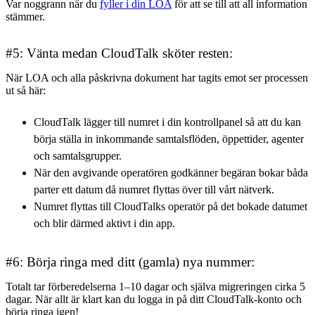
Var noggrann när du
fyller i din LOA
för att se till att all information
stämmer.
#5: Vänta medan CloudTalk sköter resten:
När LOA och alla påskrivna dokument har tagits emot ser processen
ut så här:
CloudTalk lägger till numret i din kontrollpanel så att du kan
börja ställa in inkommande samtalsflöden, öppettider, agenter
och samtalsgrupper.
När den avgivande operatören godkänner begäran bokar båda
parter ett datum då numret flyttas över till vårt nätverk.
Numret flyttas till CloudTalks operatör på det bokade datumet
och blir därmed aktivt i din app.
#6: Börja ringa med ditt (gamla) nya nummer:
Totalt tar förberedelserna 1–10 dagar och själva migreringen cirka 5
dagar. När allt är klart kan du logga in på ditt CloudTalk-konto och
börja ringa igen!