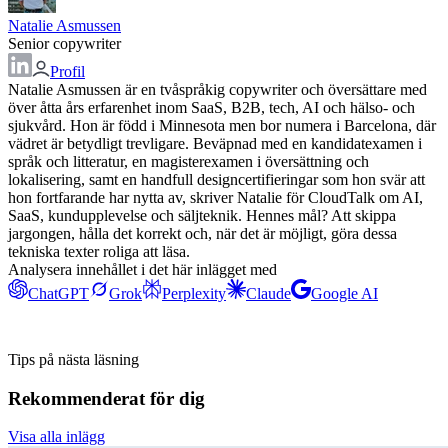
Natalie Asmussen
Senior copywriter
Profil
Natalie Asmussen är en tvåspråkig copywriter och översättare med
över åtta års erfarenhet inom SaaS, B2B, tech, AI och hälso- och
sjukvård. Hon är född i Minnesota men bor numera i Barcelona, där
vädret är betydligt trevligare. Beväpnad med en kandidatexamen i
språk och litteratur, en magisterexamen i översättning och
lokalisering, samt en handfull designcertifieringar som hon svär att
hon fortfarande har nytta av, skriver Natalie för CloudTalk om AI,
SaaS, kundupplevelse och säljteknik. Hennes mål? Att skippa
jargongen, hålla det korrekt och, när det är möjligt, göra dessa
tekniska texter roliga att läsa.
Analysera innehållet i det här inlägget med
ChatGPT
Grok
Perplexity
Claude
Google AI
Tips på nästa läsning
Rekommenderat för dig
Visa alla inlägg