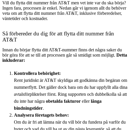
Vill du flytta ditt nummer från AT&T men vet inte var du ska börja?
Ingen fara, processen är enkel. Nedan går vi igenom allt du behöver
veta om att flytta ditt nummer från AT&T, inklusive förberedelser,
väntetider och kostnader.
Så förbereder du dig för att flytta ditt nummer från
AT&T
Innan du börjar flytta ditt AT&T-nummer finns det några saker du
bör göra för att se till att processen går så smidigt som möjligt.
Detta
inkluderar:
Kontrollera behörighet:
Rent juridiskt är AT&T skyldiga att godkänna din begäran om
nummerflytt. Det gäller dock bara om du har uppfyllt alla dina
avtalsförpliktelser först. Ring supporten och dubbelkolla så att
du inte har några
obetalda fakturor
eller
långa
bindningstider
.
Analysera företagets behov:
Om du är fri att lämna när du vill bör du fundera på varför du
byter och vad du vill ha ut av din nästa leverantör, så att du