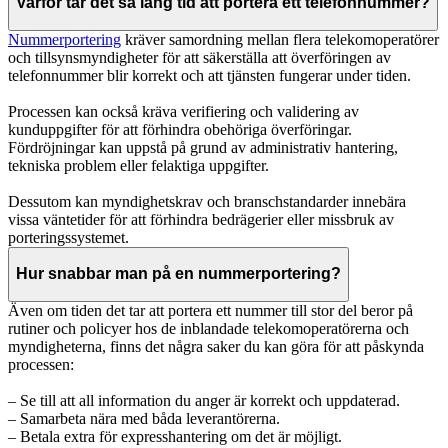
Varför tar det så lång tid att portera ett telefonnummer?
Nummerportering
kräver samordning mellan flera telekomoperatörer
och tillsynsmyndigheter för att säkerställa att överföringen av
telefonnummer blir korrekt och att tjänsten fungerar under tiden.
Processen kan också kräva verifiering och validering av
kunduppgifter för att förhindra obehöriga överföringar.
Fördröjningar kan uppstå på grund av administrativ hantering,
tekniska problem eller felaktiga uppgifter.
Dessutom kan myndighetskrav och branschstandarder innebära
vissa väntetider för att förhindra bedrägerier eller missbruk av
porteringssystemet.
Hur snabbar man på en nummerportering?
Även om tiden det tar att portera ett nummer till stor del beror på
rutiner och policyer hos de inblandade telekomoperatörerna och
myndigheterna, finns det några saker du kan göra för att påskynda
processen:
– Se till att all information du anger är korrekt och uppdaterad.
– Samarbeta nära med båda leverantörerna.
– Betala extra för expresshantering om det är möjligt.