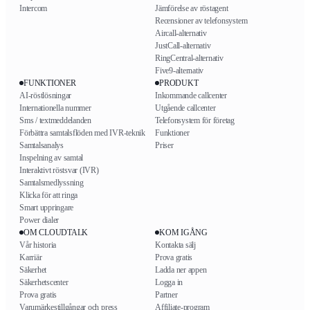
Intercom
Jämförelse av röstagent
Recensioner av telefonsystem
Aircall-alternativ
JustCall-alternativ
RingCentral-alternativ
Five9-alternativ
FUNKTIONER
PRODUKT
AI-röstlösningar
Inkommande callcenter
Internationella nummer
Utgående callcenter
Sms / textmeddelanden
Telefonsystem för företag
Förbättra samtalsflöden med IVR-teknik
Funktioner
Samtalsanalys
Priser
Inspelning av samtal
Interaktivt röstsvar (IVR)
Samtalsmedlyssning
Klicka för att ringa
Smart uppringare
Power dialer
OM CLOUDTALK
KOM IGÅNG
Vår historia
Kontakta sälj
Karriär
Prova gratis
Säkerhet
Ladda ner appen
Säkerhetscenter
Logga in
Prova gratis
Partner
Varumärkestillgångar och press
Affiliate-program