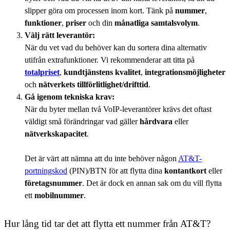
slipper göra om processen inom kort. Tänk på
nummer
,
funktioner
,
priser
och din
månatliga samtalsvolym
.
Välj rätt leverantör:
När du vet vad du behöver kan du sortera dina alternativ
utifrån extrafunktioner. Vi rekommenderar att titta på
totalpriset
,
kundtjänstens kvalitet
,
integrationsmöjligheter
och
nätverkets tillförlitlighet/drifttid
.
Gå igenom tekniska krav:
När du byter mellan två VoIP-leverantörer krävs det oftast
väldigt små förändringar vad gäller
hårdvara
eller
nätverkskapacitet
.
Det är värt att nämna att du inte behöver någon
AT&T-
portningskod
(PIN)/BTN för att flytta dina
kontantkort
eller
företagsnummer
. Det är dock en annan sak om du vill flytta
ett
mobilnummer
.
Hur lång tid tar det att flytta ett nummer från AT&T?