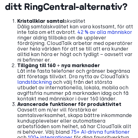
ditt RingCentral-alternativ?
Kristallklar samtal
skvalitet
Dålig samtalskvalitet kan vara kostsamt, för att
inte tala om ett avbrott.
42 % av alla människor
ringer aldrig tillbaka om de upplever
fördröjning. CloudTalk arbetar med operatörer
över hela världen för att se till att era kunder
alltid kan höra er högt och tydligt – oavsett var
ni befinner er.
Tillgång till 160
+
nya marknader
Låt inte fasta telefoner och gränser begränsa
ditt företags tillväxt. Dra nytta av CloudTalk’s
landstäckning
och välj från det största
utbudet av internationella, lokala, mobila och
avgiftsfria nummer på marknaden idag och få
kontakt med människor i över 160 länder.
Avancerade funktioner för produktivitet
Oavsett om ni/er vill förstärka er
samtalsverksamhet, skapa bättre inkommande
kundupplevelser eller automatisera
arbetsflöden som helhet, så har CloudTalk allt
ni behöver. Välj bland
75+ AI-drivna funktioner
och
100+
integrationer
för dina favoritverktyg.