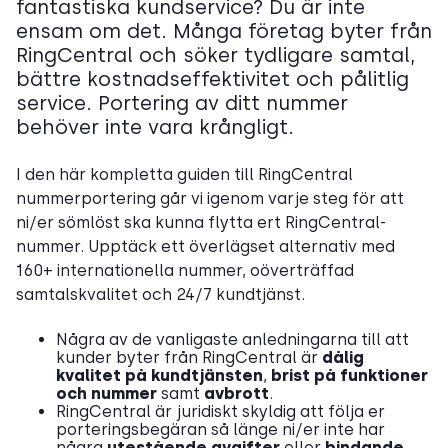
fantastiska kundservice? Du är inte
ensam om det. Många företag byter från
RingCentral och söker tydligare samtal,
bättre kostnadseffektivitet och pålitlig
service. Portering av ditt nummer
behöver inte vara krångligt.
I den här kompletta guiden till RingCentral
nummerportering går vi igenom varje steg för att
ni/er sömlöst ska kunna flytta ert RingCentral-
nummer. Upptäck ett överlägset alternativ med
160+ internationella nummer, oöverträffad
samtalskvalitet och 24/7 kundtjänst.
Några av de vanligaste anledningarna till att
kunder byter från RingCentral är
dålig
kvalitet på kundtjänsten
,
brist på funktioner
och nummer
samt
avbrott
.
RingCentral är juridiskt skyldig att följa er
porteringsbegäran så länge ni/er inte har
några
utestående avgifter
eller
bindande