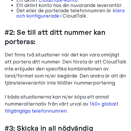
Ett aktivt
CloudTalk-konto
.
Ett aktivt konto hos din nuvarande leverantör.
Det eller de porterade telefonnumren är
klara
och konfigurerade
i CloudTalk.
#2: Se till att ditt nummer kan
porteras:
Det finns två situationer när det kan vara omöjligt
att portera ditt nummer. Den första är att CloudTalk
inte erbjuder den specifika kombinationen av
land/format som ni/er begärde. Den andra är att din
tjänsteleverantör inte tillåter nummerportering.
I båda situationerna kan ni/er köpa ett annat
nummeralternativ från vårt urval av
160+ globalt
tillgängliga telefonnumren
.
#3: Skicka in all nödvändig