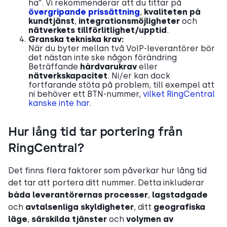
ha”. Vi rekommenderar att du tittar på
övergripande prissättning
,
kvaliteten på
kundtjänst
,
integrationsmöjligheter
och
nätverkets tillförlitlighet/upptid
.
Granska tekniska krav:
När du byter mellan två VoIP-leverantörer bör
det nästan inte ske någon förändring
Beträffande
hårdvarukrav
eller
nätverkskapacitet
. Ni/er kan dock
fortfarande stöta på problem, till exempel att
ni behöver ett BTN-nummer,
vilket RingCentral
kanske inte har
.
Hur lång tid tar portering från
RingCentral?
Det finns flera faktorer som påverkar hur lång tid
det tar att portera ditt nummer. Detta inkluderar
båda leverantörernas processer
,
lagstadgade
och
avtalsenliga skyldigheter
, ditt
geografiska
läge
,
särskilda
tjänster
och
volymen av