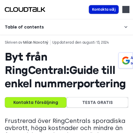
Kontakta sälj
Table of contents
Skriven av
Milan Novotný
Uppdaterad den augusti 13, 2024
Byt från
A
s
RingCentral:Guide till
enkel nummerportering
Kontakta försäljning
TESTA GRATIS
Frustrerad över RingCentrals sporadiska
avbrott, höga kostnader och mindre än