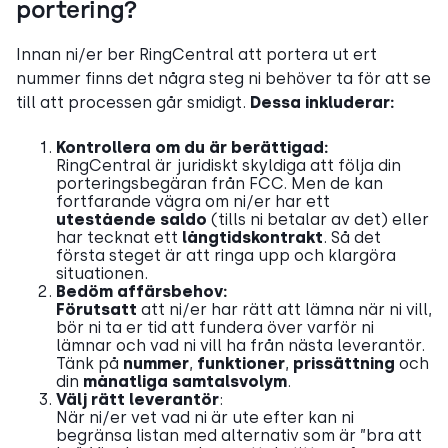
portering?
Innan ni/er ber RingCentral att portera ut ert
nummer finns det några steg ni behöver ta för att se
till att processen går smidigt.
Dessa inkluderar:
Kontrollera om du är berättigad:
RingCentral är juridiskt skyldiga att följa din
porteringsbegäran från FCC. Men de kan
fortfarande vägra om ni/er har ett
utestående saldo
(tills ni betalar av det)
eller
har tecknat ett
långtidskontrakt
. Så det
första steget är att ringa upp och klargöra
situationen.
Bedöm affärsbehov:
Förutsatt
att ni/er har rätt att lämna när ni vill,
bör ni ta er tid att fundera över varför ni
lämnar och vad ni vill ha från nästa leverantör.
Tänk på
nummer
,
funktioner
,
prissättning
och
din
månatliga samtalsvolym
.
Välj rätt leverantör
:
När ni/er vet vad ni är ute efter kan ni
begränsa listan med alternativ som är ”bra att