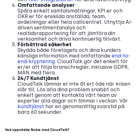
Omfattande analyser
Spåra enkelt samtalsmätningar, KPI:er och
OKR:er för enskilda anställda, team,
avdelningar eller hela callcentret. Utnyttja AI-
driven sentimentanalys och
realtidsrapportering för att jämföra din
verksamhet och driva kontinuerlig tillväxt.
Förbättrad säkerhet
Skydda både företagets och dina kunders
känsliga information med omfattande
end-to-
end-kryptering
. CloudTalk gör det enkelt för
er/er att följa branschregler, inklusive GDPR,
MAN med flera.
24/7 Kundtjänst
CloudTalk lämnar er inte åt ert öde när krisen
slår till. Lös alla dina problem snabbt och
enkelt genom att kontakta vårt team av
experter alla dagar och timmar i veckan. Vår
kundtjänst
har en genomsnittlig svarstid på
bara 60 sekunder.
Vad uppnådde Nokia med CloudTalk?