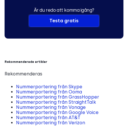
Är du redo att komma igång?
Testa gratis
Rekommenderade artiklar
Rekommenderas
Nummerportering från Skype
Nummerportering från Ooma
Nummerportering från GrassHopper
Nummerportering från StraightTalk
Nummerportering från Vonage
Nummerportering från Google Voice
Nummerportering från AT&T
Nummerportering från Verizon