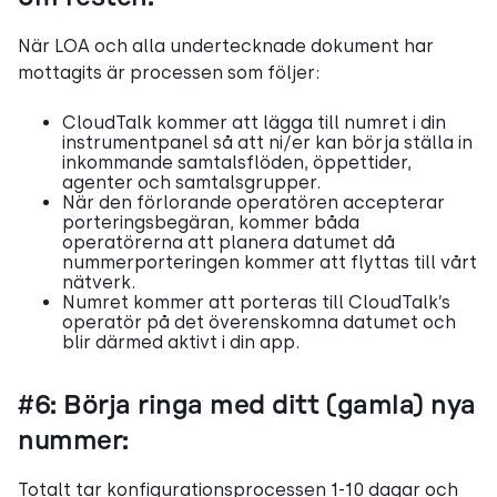
När LOA och alla undertecknade dokument har
mottagits är processen som följer:
CloudTalk kommer att lägga till numret i din
instrumentpanel så att ni/er kan börja ställa in
inkommande samtalsflöden, öppettider,
agenter och samtalsgrupper.
När den förlorande operatören accepterar
porteringsbegäran, kommer båda
operatörerna att planera datumet då
nummerporteringen kommer att flyttas till vårt
nätverk.
Numret kommer att porteras till CloudTalk’s
operatör på det överenskomna datumet och
blir därmed aktivt i din app.
#6: Börja ringa med ditt (gamla) nya
nummer:
Totalt tar konfigurationsprocessen 1-10 dagar och