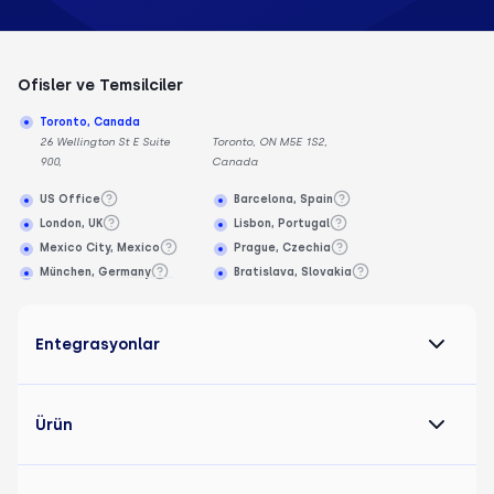
Ofisler ve Temsilciler
Toronto, Canada
26 Wellington St E Suite
Toronto, ON M5E 1S2,
900,
Canada
US Office
Barcelona, Spain
London, UK
Lisbon, Portugal
Mexico City, Mexico
Prague, Czechia
München, Germany
Bratislava, Slovakia
Entegrasyonlar
Ürün