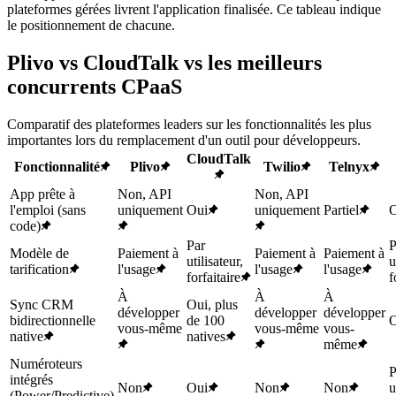
plateformes gérées livrent l'application finalisée. Ce tableau indique
le positionnement de chacune.
Plivo vs CloudTalk vs les meilleurs
concurrents CPaaS
Comparatif des plateformes leaders sur les fonctionnalités les plus
importantes lors du remplacement d'un outil pour développeurs.
CloudTalk
Fonctionnalité
Plivo
Twilio
Telnyx
App prête à
Non, API
Non, API
l'emploi (sans
uniquement
Oui
uniquement
Partiel
O
code)
Par
P
Modèle de
Paiement à
Paiement à
Paiement à
utilisateur,
u
tarification
l'usage
l'usage
l'usage
forfaitaire
f
À
À
À
Sync CRM
Oui, plus
développer
développer
développer
bidirectionnelle
de 100
O
vous-même
vous-même
vous-
native
natives
même
Numéroteurs
intégrés
Non
Oui
Non
Non
u
(Power/Predictive)