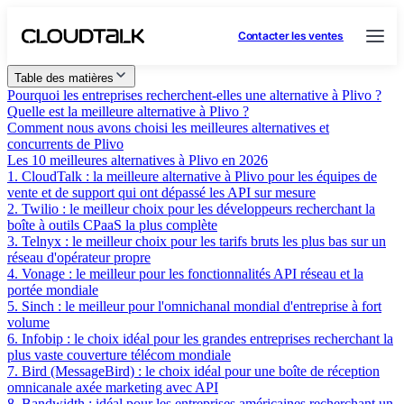
Contacter les ventes
Table des matières
Pourquoi les entreprises recherchent-elles une alternative à Plivo ?
Quelle est la meilleure alternative à Plivo ?
Comment nous avons choisi les meilleures alternatives et
concurrents de Plivo
Les 10 meilleures alternatives à Plivo en 2026
1. CloudTalk : la meilleure alternative à Plivo pour les équipes de
vente et de support qui ont dépassé les API sur mesure
2. Twilio : le meilleur choix pour les développeurs recherchant la
boîte à outils CPaaS la plus complète
3. Telnyx : le meilleur choix pour les tarifs bruts les plus bas sur un
réseau d'opérateur propre
4. Vonage : le meilleur pour les fonctionnalités API réseau et la
portée mondiale
5. Sinch : le meilleur pour l'omnichanal mondial d'entreprise à fort
volume
6. Infobip : le choix idéal pour les grandes entreprises recherchant la
plus vaste couverture télécom mondiale
7. Bird (MessageBird) : le choix idéal pour une boîte de réception
omnicanale axée marketing avec API
8. Bandwidth : idéal pour les entreprises américaines recherchant un