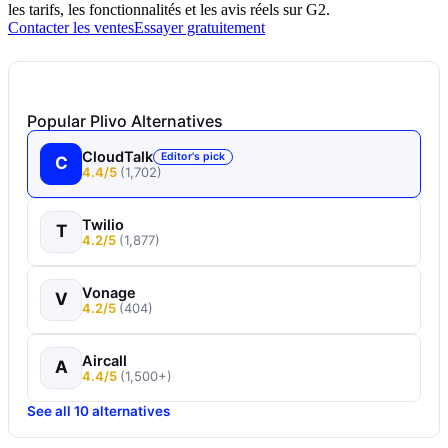
les tarifs, les fonctionnalités et les avis réels sur G2.
Contacter les ventes
Essayer gratuitement
Popular Plivo Alternatives
CloudTalk
Editor's pick
C
4.4/5
(1,702)
Twilio
T
4.2/5
(1,877)
Vonage
V
4.2/5
(404)
Aircall
A
4.4/5
(1,500+)
See all 10 alternatives