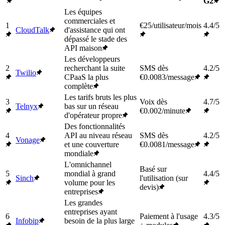
G2
Les équipes
commerciales et
1
€25/utilisateur/mois
4.4/5
CloudTalk
d'assistance qui ont
dépassé le stade des
API maison
Les développeurs
2
recherchant la suite
SMS dès
4.2/5
Twilio
CPaaS la plus
€0.0083/message
complète
Les tarifs bruts les plus
3
Voix dès
4.7/5
Telnyx
bas sur un réseau
€0.002/minute
d'opérateur propre
Des fonctionnalités
4
API au niveau réseau
SMS dès
4.2/5
Vonage
et une couverture
€0.0081/message
mondiale
L'omnichannel
Basé sur
5
mondial à grand
4.4/5
Sinch
l'utilisation (sur
volume pour les
devis)
entreprises
Les grandes
entreprises ayant
6
Paiement à l'usage
4.3/5
Infobip
besoin de la plus large