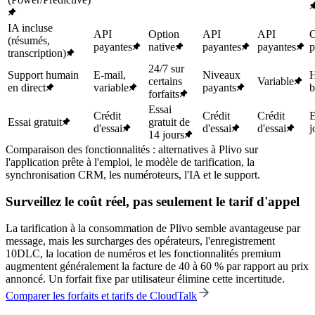
IA incluse
API
Option
API
API
O
(résumés,
payantes
native
payantes
payantes
p
transcription)
24/7 sur
Support humain
E-mail,
Niveaux
H
certains
Variable
en direct
variable
payants
b
forfaits
Essai
Crédit
Crédit
Crédit
E
Essai gratuit
gratuit de
d'essai
d'essai
d'essai
j
14 jours
Comparaison des fonctionnalités : alternatives à Plivo sur
l'application prête à l'emploi, le modèle de tarification, la
synchronisation CRM, les numéroteurs, l'IA et le support.
Surveillez le coût réel, pas seulement le tarif d'appel
La tarification à la consommation de Plivo semble avantageuse par
message, mais les surcharges des opérateurs, l'enregistrement
10DLC, la location de numéros et les fonctionnalités premium
augmentent généralement la facture de 40 à 60 % par rapport au prix
annoncé. Un forfait fixe par utilisateur élimine cette incertitude.
Comparer les forfaits et tarifs de CloudTalk