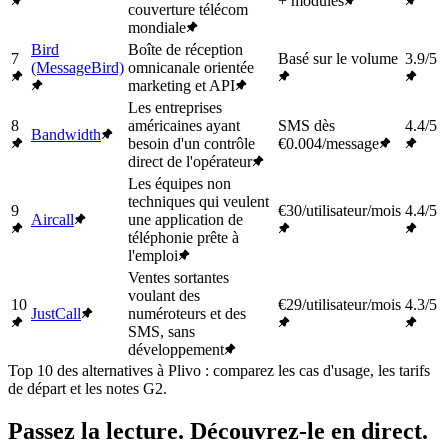
+ modules
couverture télécom
mondiale
Bird
Boîte de réception
7
Basé sur le volume
3.9/5
(MessageBird)
omnicanale orientée
marketing et API
Les entreprises
8
américaines ayant
SMS dès
4.4/5
Bandwidth
besoin d'un contrôle
€0.004/message
direct de l'opérateur
Les équipes non
techniques qui veulent
9
€30/utilisateur/mois
4.4/5
Aircall
une application de
téléphonie prête à
l'emploi
Ventes sortantes
voulant des
10
€29/utilisateur/mois
4.3/5
JustCall
numéroteurs et des
SMS, sans
développement
Top 10 des alternatives à Plivo : comparez les cas d'usage, les tarifs
de départ et les notes G2.
Passez la lecture. Découvrez-le en direct.