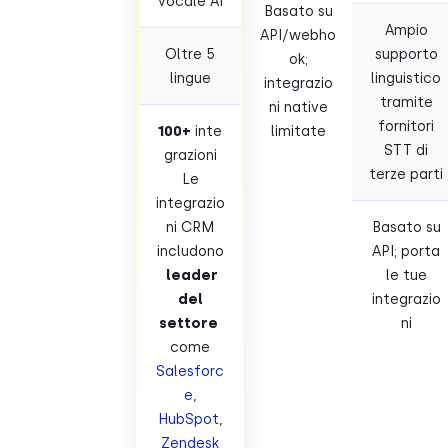
vocale AI
Basato su
Ampio
API/webho
Oltre 5
supporto
ok;
lingue
linguistico
integrazio
tramite
ni native
fornitori
100
+
inte
limitate
STT di
grazioni
terze parti
Le
integrazio
ni CRM
Basato su
includono
API; porta
leader
le tue
del
integrazio
settore
ni
come
Salesforc
e
,
HubSpot
,
Zendesk