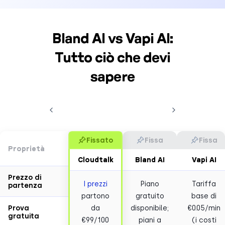
Bland AI vs Vapi AI:
Tutto ciò che devi
sapere
Fissato
Fissa
Fissa
Proprietà
Cloudtalk
Bland AI
Vapi AI
Prezzo di
I prezzi
Piano
Tariffa
partenza
partono
gratuito
base di
Prova
da
disponibile;
€0.05/min
gratuita
€99/100
piani a
(i costi