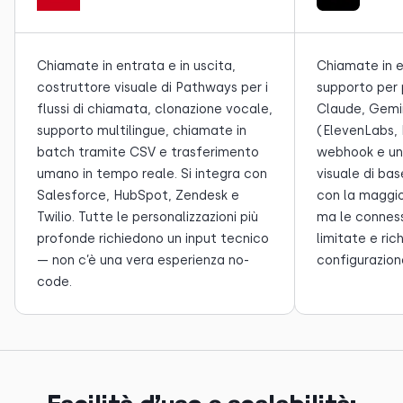
Chiamate in entrata e in uscita,
Chiamate in e
costruttore visuale di Pathways per i
supporto per 
flussi di chiamata, clonazione vocale,
Claude, Gemin
supporto multilingue, chiamate in
(ElevenLabs, P
batch tramite CSV e trasferimento
webhook e un 
umano in tempo reale. Si integra con
visuale di bas
Salesforce, HubSpot, Zendesk e
con la maggio
Twilio. Tutte le personalizzazioni più
ma le connes
profonde richiedono un input tecnico
limitate e ri
— non c’è una vera esperienza no-
configurazio
code.