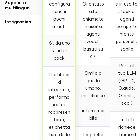
Supporto
configura
Orientato
e in uscita;
multilingue
zione in
alle
stack di
pochi
chiamate
agenti
Integrazioni
minuti.
in uscita;
completa
agenti
mente
vocali
personaliz
Sì, da uno
basati su
zabile
starter
API
pack.
Porta il
Simile a
tuo LLM
Dashboar
quello
(GPT-4,
d
umano,
Claude,
integrate,
multilingue
Gemini,
performa
,
ecc.)
nce dei
interrompi
rappresen
bile
tanti,
Limitato;
etichetta
richiede
tura delle
Log delle
strumenti