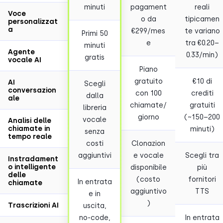
minuti
pagament
reali
Voce
o da
tipicamen
personalizzat
a
€299/mes
te variano
Primi 50
e
tra €0.20–
minuti
Agente
0.33/min)
gratis
vocale AI
Piano
gratuito
€10 di
AI
Scegli
conversazion
con 100
crediti
dalla
ale
chiamate/
gratuiti
libreria
giorno
(~150–200
vocale
Analisi delle
chiamate in
minuti)
senza
tempo reale
costi
Clonazion
aggiuntivi
e vocale
Scegli tra
Instradament
o intelligente
disponibile
più
delle
(costo
fornitori
In entrata
chiamate
aggiuntivo
TTS
e in
)
Trascrizioni AI
uscita,
no-code,
In entrata