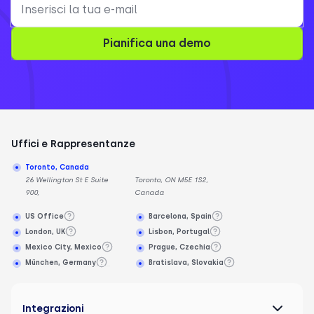
Pianifica una demo
Uffici e Rappresentanze
Toronto, Canada
26 Wellington St E Suite
Toronto, ON M5E 1S2,
900,
Canada
US Office
Barcelona, Spain
London, UK
Lisbon, Portugal
Mexico City, Mexico
Prague, Czechia
München, Germany
Bratislava, Slovakia
Integrazioni