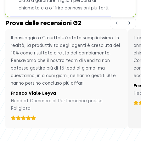
aiuta a garantire migliori percorsi di
chiamata e a offrire connessioni più forti.
Prova delle recensioni G2
Il passaggio a CloudTalk è stato semplicissimo. In
Il 
realtà, la produttività degli agenti è cresciuta del
ann
10% come risultato diretto del cambiamento.
chi
Pensavamo che il nostro team di vendita non
Con
potesse gestire più di 15 lead al giorno, ma
com
quest’anno, in alcuni giorni, ne hanno gestiti 30 e
ecc
hanno persino concluso più affari.
Fr
Franco Viale Leyva
Hea
Head of Commercial Performance presso
Poliglota