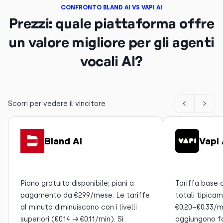
CONFRONTO BLAND AI VS VAPI AI
Prezzi: quale piattaforma offre
un valore migliore per gli agenti
vocali AI?
Scorri per vedere il vincitore
Bland AI
Vapi 
Piano gratuito disponibile; piani a
Tariffa base d
pagamento da €299/mese. Le tariffe
totali tipica
al minuto diminuiscono con i livelli
€0.20–€0.33/m
superiori (€0.14 → €0.11/min). Si
aggiungono for