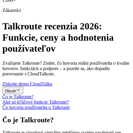
1,000+
Zákazníci
Talkroute recenzia 2026:
Funkcie, ceny a hodnotenia
používateľov
Zvažujete Talkroute? Zistite, čo hovoria reálni používatelia o kvalite
hovorov, funkciách a podpore – a pozrite sa, ako dopadlo
porovnanie s CloudTalkom.
Získajte demo CloudTalku
Obsah
Čo je Talkroute?
Aké sú kľúčové funkcie Talkroute?
Čo hovoria používatelia o Talkroute
Čo je Talkroute?
Talkroute je cloudový virtuálny telefónny systém navrhnutý pre