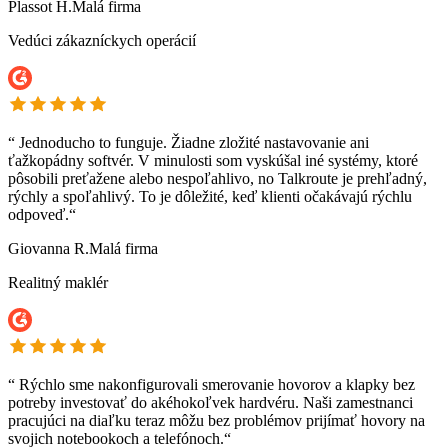
Plassot H.
Malá firma
Vedúci zákazníckych operácií
“
Jednoducho to funguje. Žiadne zložité nastavovanie ani
ťažkopádny softvér. V minulosti som vyskúšal iné systémy, ktoré
pôsobili preťažene alebo nespoľahlivo, no Talkroute je prehľadný,
rýchly a spoľahlivý. To je dôležité, keď klienti očakávajú rýchlu
odpoveď.“
Giovanna R.
Malá firma
Realitný maklér
“
Rýchlo sme nakonfigurovali smerovanie hovorov a klapky bez
potreby investovať do akéhokoľvek hardvéru. Naši zamestnanci
pracujúci na diaľku teraz môžu bez problémov prijímať hovory na
svojich notebookoch a telefónoch.“