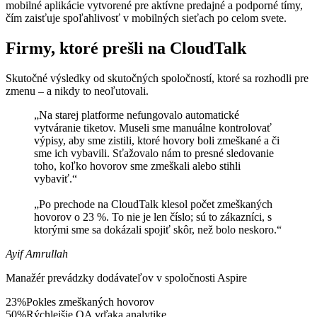
mobilné aplikácie vytvorené pre aktívne predajné a podporné tímy,
čím zaisťuje spoľahlivosť v mobilných sieťach po celom svete.
Firmy, ktoré prešli na CloudTalk
Skutočné výsledky od skutočných spoločností, ktoré sa rozhodli pre
zmenu – a nikdy to neoľutovali.
„Na starej platforme nefungovalo automatické
vytváranie tiketov. Museli sme manuálne kontrolovať
výpisy, aby sme zistili, ktoré hovory boli zmeškané a či
sme ich vybavili. Sťažovalo nám to presné sledovanie
toho, koľko hovorov sme zmeškali alebo stihli
vybaviť.“
„Po prechode na CloudTalk klesol počet zmeškaných
hovorov o 23 %. To nie je len číslo; sú to zákazníci, s
ktorými sme sa dokázali spojiť skôr, než bolo neskoro.“
Ayif Amrullah
Manažér prevádzky dodávateľov v spoločnosti Aspire
23%
Pokles zmeškaných hovorov
50%
Rýchlejšie QA vďaka analytike