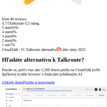
from
46
reviews
4,7
/5
Talkroute
G2
rating
5
stars
93
%
4
stars
0
%
3
stars
0
%
2
stars
0
%
1
star
7
%
CloudTalk - #1 Talkroute alternatíva
Líder zimy 2025
Hľadáte alternatívu k Talkroute?
Pozrite sa, prečo viac ako 5,500 firiem prešlo na CloudTalk kvôli
špičkovej kvalite hovorov a funkciám poháňaným AI.
Získajte demo
Pozrite si porovnanie