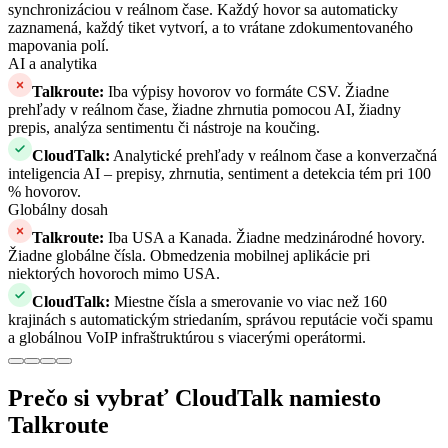
synchronizáciou v reálnom čase. Každý hovor sa automaticky
zaznamená, každý tiket vytvorí, a to vrátane zdokumentovaného
mapovania polí.
AI a analytika
Talkroute
:
Iba výpisy hovorov vo formáte CSV. Žiadne
prehľady v reálnom čase, žiadne zhrnutia pomocou AI, žiadny
prepis, analýza sentimentu či nástroje na koučing.
CloudTalk
:
Analytické prehľady v reálnom čase a konverzačná
inteligencia AI – prepisy, zhrnutia, sentiment a detekcia tém pri 100
% hovorov.
Globálny dosah
Talkroute
:
Iba USA a Kanada. Žiadne medzinárodné hovory.
Žiadne globálne čísla. Obmedzenia mobilnej aplikácie pri
niektorých hovoroch mimo USA.
CloudTalk
:
Miestne čísla a smerovanie vo viac než 160
krajinách s automatickým striedaním, správou reputácie voči spamu
a globálnou VoIP infraštruktúrou s viacerými operátormi.
Prečo si vybrať CloudTalk namiesto
Talkroute