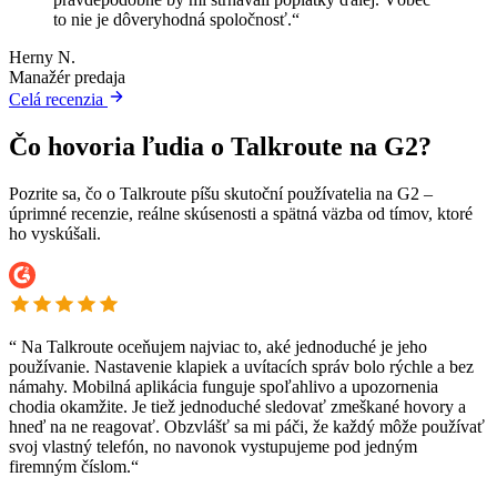
to nie je dôveryhodná spoločnosť.“
Herny N.
Manažér predaja
Celá recenzia
Čo hovoria ľudia o Talkroute na G2?
Pozrite sa, čo o Talkroute píšu skutoční používatelia na G2 –
úprimné recenzie, reálne skúsenosti a spätná väzba od tímov, ktoré
ho vyskúšali.
“
Na Talkroute oceňujem najviac to, aké jednoduché je jeho
používanie. Nastavenie klapiek a uvítacích správ bolo rýchle a bez
námahy. Mobilná aplikácia funguje spoľahlivo a upozornenia
chodia okamžite. Je tiež jednoduché sledovať zmeškané hovory a
hneď na ne reagovať. Obzvlášť sa mi páči, že každý môže používať
svoj vlastný telefón, no navonok vystupujeme pod jedným
firemným číslom.“