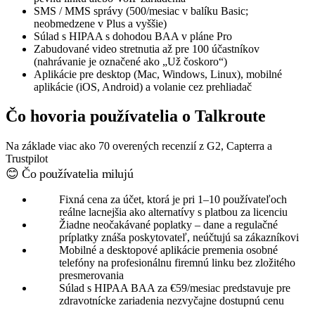
SMS / MMS správy (500/mesiac v balíku Basic;
neobmedzene v Plus a vyššie)
Súlad s HIPAA s dohodou BAA v pláne Pro
Zabudované video stretnutia až pre 100 účastníkov
(nahrávanie je označené ako „Už čoskoro“)
Aplikácie pre desktop (Mac, Windows, Linux), mobilné
aplikácie (iOS, Android) a volanie cez prehliadač
Čo hovoria používatelia o Talkroute
Na základe viac ako 70 overených recenzií z G2, Capterra a
Trustpilot
😊 Čo používatelia milujú
Fixná cena za účet, ktorá je pri 1–10 používateľoch
reálne lacnejšia ako alternatívy s platbou za licenciu
Žiadne neočakávané poplatky – dane a regulačné
príplatky znáša poskytovateľ, neúčtujú sa zákazníkovi
Mobilné a desktopové aplikácie premenia osobné
telefóny na profesionálnu firemnú linku bez zložitého
presmerovania
Súlad s HIPAA BAA za €59/mesiac predstavuje pre
zdravotnícke zariadenia nezvyčajne dostupnú cenu