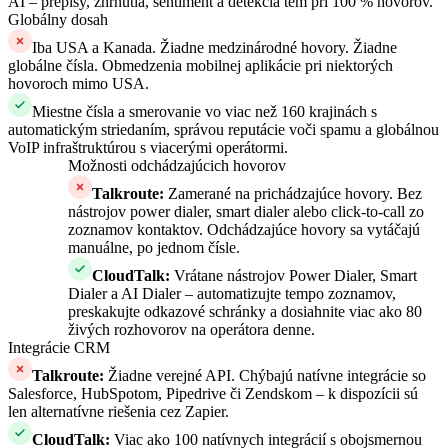
AI – prepisy, zhrnutia, sentiment a detekcia tém pri 100 % hovorov.
Globálny dosah
Iba USA a Kanada. Žiadne medzinárodné hovory. Žiadne
globálne čísla. Obmedzenia mobilnej aplikácie pri niektorých
hovoroch mimo USA.
Miestne čísla a smerovanie vo viac než 160 krajinách s
automatickým striedaním, správou reputácie voči spamu a globálnou
VoIP infraštruktúrou s viacerými operátormi.
Možnosti odchádzajúcich hovorov
Talkroute
:
Zamerané na prichádzajúce hovory. Bez
nástrojov power dialer, smart dialer alebo click-to-call zo
zoznamov kontaktov. Odchádzajúce hovory sa vytáčajú
manuálne, po jednom čísle.
CloudTalk
:
Vrátane nástrojov Power Dialer, Smart
Dialer a AI Dialer – automatizujte tempo zoznamov,
preskakujte odkazové schránky a dosiahnite viac ako 80
živých rozhovorov na operátora denne.
Integrácie CRM
Talkroute
:
Žiadne verejné API. Chýbajú natívne integrácie so
Salesforce, HubSpotom, Pipedrive či Zendskom – k dispozícii sú
len alternatívne riešenia cez Zapier.
CloudTalk
:
Viac ako 100 natívnych integrácií s obojsmernou