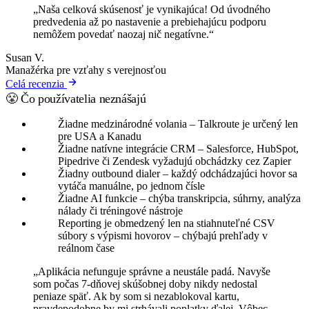
„Naša celková skúsenosť je vynikajúca! Od úvodného
predvedenia až po nastavenie a prebiehajúcu podporu
nemôžem povedať naozaj nič negatívne.“
Susan V.
Manažérka pre vzťahy s verejnosťou
Celá recenzia
😤 Čo používatelia neznášajú
Žiadne medzinárodné volania – Talkroute je určený len
pre USA a Kanadu
Žiadne natívne integrácie CRM – Salesforce, HubSpot,
Pipedrive či Zendesk vyžadujú obchádzky cez Zapier
Žiadny outbound dialer – každý odchádzajúci hovor sa
vytáča manuálne, po jednom čísle
Žiadne AI funkcie – chýba transkripcia, súhrny, analýza
nálady či tréningové nástroje
Reporting je obmedzený len na stiahnuteľné CSV
súbory s výpismi hovorov – chýbajú prehľady v
reálnom čase
„Aplikácia nefunguje správne a neustále padá. Navyše
som počas 7-dňovej skúšobnej doby nikdy nedostal
peniaze späť. Ak by som si nezablokoval kartu,
pravdepodobne by mi strhávali poplatky ďalej. Vôbec