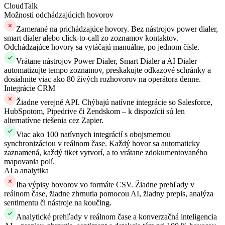
CloudTalk
Možnosti odchádzajúcich hovorov
Zamerané na prichádzajúce hovory. Bez nástrojov power dialer,
smart dialer alebo click-to-call zo zoznamov kontaktov.
Odchádzajúce hovory sa vytáčajú manuálne, po jednom čísle.
Vrátane nástrojov Power Dialer, Smart Dialer a AI Dialer –
automatizujte tempo zoznamov, preskakujte odkazové schránky a
dosiahnite viac ako 80 živých rozhovorov na operátora denne.
Integrácie CRM
Žiadne verejné API. Chýbajú natívne integrácie so Salesforce,
HubSpotom, Pipedrive či Zendskom – k dispozícii sú len
alternatívne riešenia cez Zapier.
Viac ako 100 natívnych integrácií s obojsmernou
synchronizáciou v reálnom čase. Každý hovor sa automaticky
zaznamená, každý tiket vytvorí, a to vrátane zdokumentovaného
mapovania polí.
AI a analytika
Iba výpisy hovorov vo formáte CSV. Žiadne prehľady v
reálnom čase, žiadne zhrnutia pomocou AI, žiadny prepis, analýza
sentimentu či nástroje na koučing.
Analytické prehľady v reálnom čase a konverzačná inteligencia