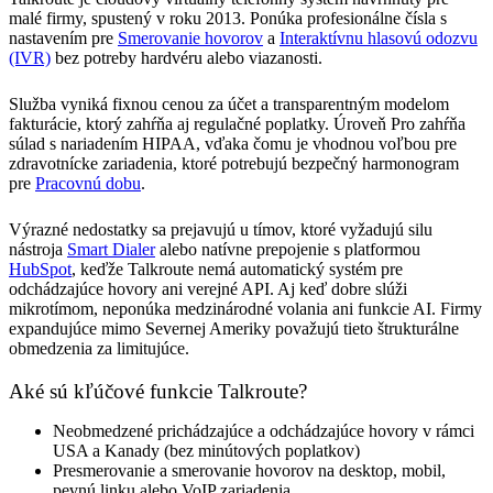
malé firmy, spustený v roku 2013. Ponúka profesionálne čísla s
nastavením pre
Smerovanie hovorov
a
Interaktívnu hlasovú odozvu
(IVR)
bez potreby hardvéru alebo viazanosti.
Služba vyniká fixnou cenou za účet a transparentným modelom
fakturácie, ktorý zahŕňa aj regulačné poplatky. Úroveň Pro zahŕňa
súlad s nariadením HIPAA, vďaka čomu je vhodnou voľbou pre
zdravotnícke zariadenia, ktoré potrebujú bezpečný harmonogram
pre
Pracovnú dobu
.
Výrazné nedostatky sa prejavujú u tímov, ktoré vyžadujú silu
nástroja
Smart Dialer
alebo natívne prepojenie s platformou
HubSpot
, keďže Talkroute nemá automatický systém pre
odchádzajúce hovory ani verejné API. Aj keď dobre slúži
mikrotímom, neponúka medzinárodné volania ani funkcie AI. Firmy
expandujúce mimo Severnej Ameriky považujú tieto štrukturálne
obmedzenia za limitujúce.
Aké sú kľúčové funkcie Talkroute?
Neobmedzené prichádzajúce a odchádzajúce hovory v rámci
USA a Kanady (bez minútových poplatkov)
Presmerovanie a smerovanie hovorov na desktop, mobil,
pevnú linku alebo VoIP zariadenia