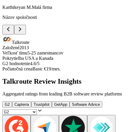
Karthikeyan M.
Malá firma
Názov spoločnosti
Talkroute
Založené
2013
Veľkosť tímu
5-25 zamestnancov
Pokrytie
Iba USA a Kanada
G2 hodnotenie
4.6/5
Počiatočná cena
Basic €19/mes.
Talkroute
Review Insights
Aggregated ratings from leading B2B software review platforms
G2
Capterra
Trustpilot
GetApp
Software Advice