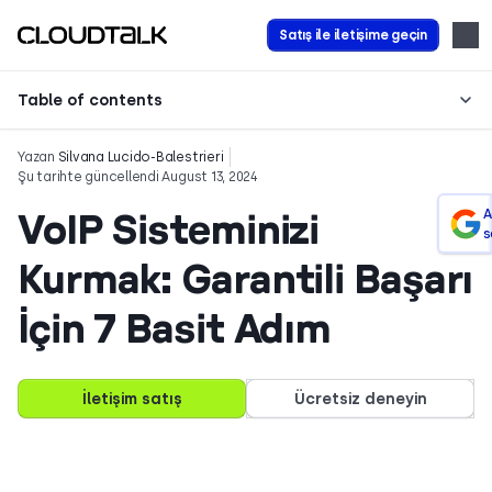
Satış ile iletişime geçin
Table of contents
Yazan
Silvana Lucido-Balestrieri
Şu tarihte güncellendi August 13, 2024
VoIP Sisteminizi
A
s
Kurmak: Garantili Başarı
İçin 7 Basit Adım
İletişim satış
Ücretsiz deneyin