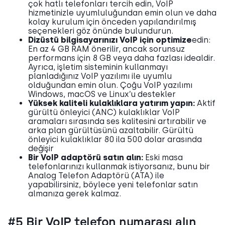
çok hatlı telefonları tercih edin, VoIP
hizmetinizle uyumluluğundan emin olun ve daha
kolay kurulum için önceden yapılandırılmış
seçenekleri göz önünde bulundurun.
Dizüstü bilgisayarınızı VoIP için optimize
edin:
En az 4 GB RAM önerilir, ancak sorunsuz
performans için 8 GB veya daha fazlası idealdir.
Ayrıca, işletim sisteminin kullanmayı
planladığınız VoIP yazılımı ile uyumlu
olduğundan emin olun. Çoğu VoIP yazılımı
Windows, macOS ve Linux’u destekler
Yüksek kaliteli kulaklıklara yatırım yapın:
Aktif
gürültü önleyici (ANC) kulaklıklar VoIP
aramaları sırasında ses kalitesini artırabilir ve
arka plan gürültüsünü azaltabilir. Gürültü
önleyici kulaklıklar 80 ila 500 dolar arasında
değişir
Bir VoIP adaptörü satın alın:
Eski masa
telefonlarınızı kullanmak istiyorsanız, bunu bir
Analog Telefon Adaptörü (ATA) ile
yapabilirsiniz, böylece yeni telefonlar satın
almanıza gerek kalmaz.
#5 Bir VoIP telefon numarası alın