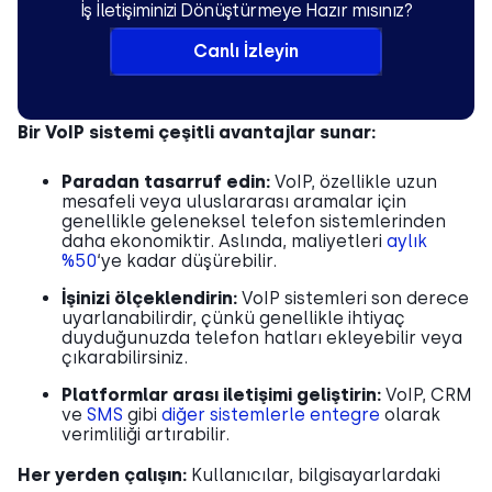
İş İletişiminizi Dönüştürmeye Hazır mısınız?
Canlı İzleyin
Bir VoIP sistemi çeşitli avantajlar sunar:
Paradan tasarruf edin:
VoIP, özellikle uzun
mesafeli veya uluslararası aramalar için
genellikle geleneksel telefon sistemlerinden
daha ekonomiktir. Aslında, maliyetleri
aylık
%50
‘ye kadar düşürebilir.
İşinizi ölçeklendirin:
VoIP sistemleri son derece
uyarlanabilirdir, çünkü genellikle ihtiyaç
duyduğunuzda telefon hatları ekleyebilir veya
çıkarabilirsiniz.
Platformlar arası iletişimi geliştirin:
VoIP, CRM
ve
SMS
gibi
diğer sistemlerle entegre
olarak
verimliliği artırabilir.
Her yerden çalışın:
Kullanıcılar, bilgisayarlardaki