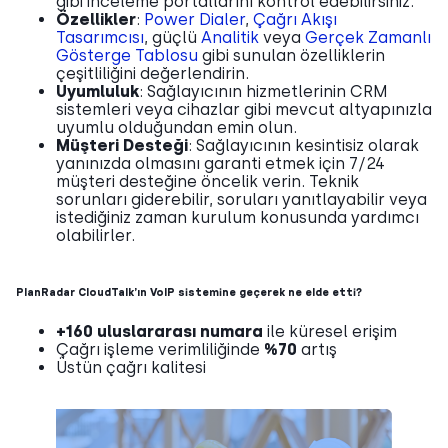
gibi inceleme portallarını kontrol edebilirsiniz.
Özellikler
:
Power Dialer
,
Çağrı Akışı
Tasarımcısı
, güçlü
Analitik
veya
Gerçek Zamanlı
Gösterge Tablosu
gibi sunulan özelliklerin
çeşitliliğini değerlendirin.
Uyumluluk
: Sağlayıcının hizmetlerinin CRM
sistemleri veya cihazlar gibi mevcut altyapınızla
uyumlu olduğundan emin olun.
Müşteri Desteği
: Sağlayıcının kesintisiz olarak
yanınızda olmasını garanti etmek için 7/24
müşteri desteğine öncelik verin. Teknik
sorunları giderebilir, soruları yanıtlayabilir veya
istediğiniz zaman kurulum konusunda yardımcı
olabilirler.
PlanRadar CloudTalk’ın VoIP sistemine geçerek ne elde etti?
+160 uluslararası numara
ile küresel erişim
Çağrı işleme verimliliğinde
%70
artış
Üstün çağrı kalitesi