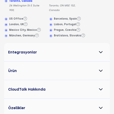
Toronto, Canada
26 Wellington St E Suite
Toronto, ON M5E 1S2,
900,
Canada
US Office
Barcelona, Spain
London, UK
Lisbon, Portugal
Mexico City, Mexico
Prague, Czechia
München, Germany
Bratislava, Slovakia
Entegrasyonlar
Ürün
CloudTalk Hakkında
Özellikler