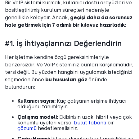
Bir VoIP sistemi kurmak, kullanıcı dostu arayüzleri ve
basitleştirilmiş kurulum süreçleri nedeniyle
genellikle kolaydır. Ancak,
geçişi daha da sorunsuz
hale getirmek için 7 adımlı bir kılavuz hazırladık
:
#1. İş İhtiyaçlarınızı Değerlendirin
Her işletme kendine özgü gereksinimleriyle
benzersizdir. Ve VoIP sisteminiz bunları karşılamalıdır,
tersi değil. Bu yüzden hangisini uygulamak istediğinizi
seçmeden önce
bu hususları göz
önünde
bulundurun:
Kullanıcı sayısı:
Kaç çalışanın erişime ihtiyacı
olduğunu tanımlayın.
Çalışma modeli:
Ekibinizin uzak, hibrit veya çok
konumlu üyeleri varsa,
bulut tabanlı
bir
çözümü
hedeflemelisiniz.
Çağrı Hacmi:
İhtiyaç duyulan bant genişliğini ve