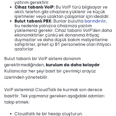
yatırım gerektirir.
Cihaz tabanlı VoIP:
Bu VoIP türü bilgisayar ve
akıllı telefon gibi cihazlara yüklenir ve küçük
işletmeler veya uzaktan çalışanlar için idealdir.
Bulut tabanlı PBX:
Bunlar bulutta
barındırılır
,
bu nedenle yalnızca cihazınıza yazılım
yüklemeniz gerekir. Cihaz tabanlı VoIP’den daha
ekonomiktirler çünkü ek donanıma ihtiyaç
duymazlar ve daha düşük bakım maliyetlerine
sahiptirler, şirket içi BT personeline olan ihtiyacı
azaltırlar.
Bulut tabanlı bir VoIP sistemi donanım
gerektirmediğinden,
kurulum da daha kolaydır
.
Kullanıcılar her şeyi basit bir çevrimiçi arayüz
üzerinden yönetebilir.
VoIP sisteminizi CloudTalk ile kurmak son derece
basittir. Tek yapmanız gereken aşağıdaki adımları
takip etmek:
Cloudtalk ile bir hesap oluşturun.