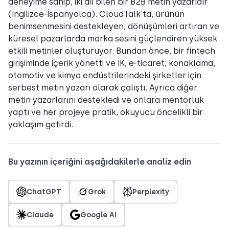
deneyime sahip, iki dil bilen bir B2B metin yazarıdır
(İngilizce-İspanyolca). CloudTalk'ta, ürünün
benimsenmesini destekleyen, dönüşümleri artıran ve
küresel pazarlarda marka sesini güçlendiren yüksek
etkili metinler oluşturuyor. Bundan önce, bir fintech
girişiminde içerik yönetti ve İK, e-ticaret, konaklama,
otomotiv ve kimya endüstrilerindeki şirketler için
serbest metin yazarı olarak çalıştı. Ayrıca diğer
metin yazarlarını destekledi ve onlara mentorluk
yaptı ve her projeye pratik, okuyucu öncelikli bir
yaklaşım getirdi.
Bu yazının içeriğini aşağıdakilerle analiz edin
ChatGPT
Grok
Perplexity
Claude
Google AI