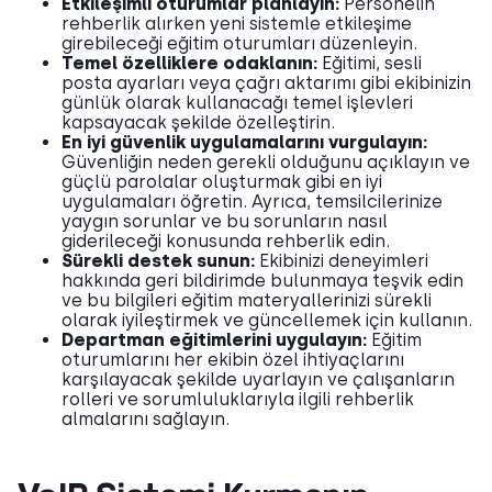
Etkileşimli oturumlar planlayın:
Personelin
rehberlik alırken yeni sistemle etkileşime
girebileceği eğitim oturumları düzenleyin.
Temel özelliklere odaklanın:
Eğitimi, sesli
posta ayarları veya çağrı aktarımı gibi ekibinizin
günlük olarak kullanacağı temel işlevleri
kapsayacak şekilde özelleştirin.
En iyi güvenlik uygulamalarını vurgulayın:
Güvenliğin neden gerekli olduğunu açıklayın ve
güçlü parolalar oluşturmak gibi en iyi
uygulamaları öğretin. Ayrıca, temsilcilerinize
yaygın sorunlar ve bu sorunların nasıl
giderileceği konusunda rehberlik edin.
Sürekli destek sunun:
Ekibinizi deneyimleri
hakkında geri bildirimde bulunmaya teşvik edin
ve bu bilgileri eğitim materyallerinizi sürekli
olarak iyileştirmek ve güncellemek için kullanın.
Departman eğitimlerini uygulayın:
Eğitim
oturumlarını her ekibin özel ihtiyaçlarını
karşılayacak şekilde uyarlayın ve çalışanların
rolleri ve sorumluluklarıyla ilgili rehberlik
almalarını sağlayın.