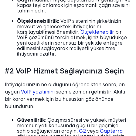
kapasiteyi anlamak için eşzamanlı çağrı sayısını
tahmin edin.
Ölçeklenebilirlik:
VoIP sisteminin şirketinizin
mevcut ve gelecekteki ihtiyaçlarını
karşılayabilmesi önemlidir.
Ölçeklenebilir
bir
VoIP çözümünü tercih etmek, işiniz büyüdükçe
yeni özelliklerin sorunsuz bir şekilde entegre
edilmesini sağlayarak maliyetli yükseltme
ihtiyacını azaltır.
#2 VoIP Hizmet Sağlayıcınızı Seçin
İhtiyaçlarınızın ne olduğunu öğrendikten sonra, en
uygun
VoIP yazılımını
seçme zamanı gelmiştir. Akıllı
bir karar vermek için bu hususları göz önünde
bulundurun:
Güvenilirlik
: Çalışma süresi ve yüksek müşteri
memnuniyeti konusunda güçlü bir geçmişe
sahip sağlayıcıları arayın.
G2
veya
Capterra