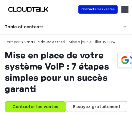
Contacter les ventes
Table of contents
Écrit par
Silvana Lucido-Balestrieri
Mise à jour le juillet 19, 2024
Mise en place de votre
A
s
système VoIP : 7 étapes
simples pour un succès
garanti
Contacter les ventes
Essayez gratuitement