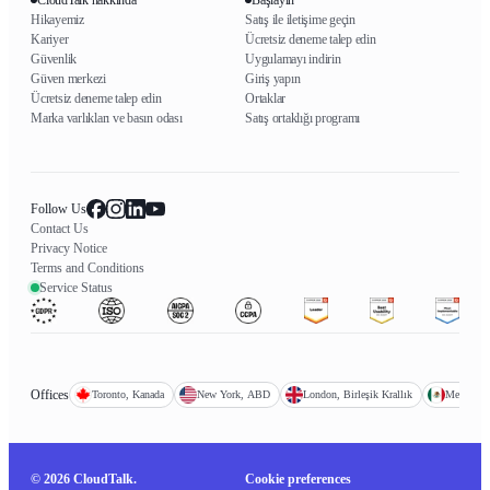
Hikayemiz
Satış ile iletişime geçin
Kariyer
Ücretsiz deneme talep edin
Güvenlik
Uygulamayı indirin
Güven merkezi
Giriş yapın
Ücretsiz deneme talep edin
Ortaklar
Marka varlıkları ve basın odası
Satış ortaklığı programı
Follow Us
Contact Us
Privacy Notice
Terms and Conditions
Service Status
Offices
Toronto, Kanada
New York, ABD
London, Birleşik Krallık
Mexico Ci
© 2026 CloudTalk.
Cookie preferences