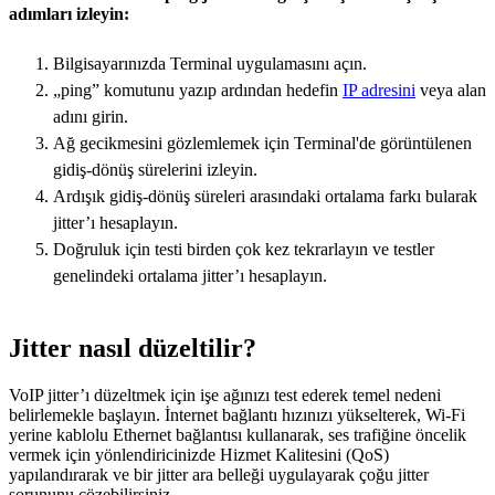
adımları izleyin:
Bilgisayarınızda Terminal uygulamasını açın.
„ping” komutunu yazıp ardından hedefin
IP adresini
veya alan
adını girin.
Ağ gecikmesini gözlemlemek için Terminal'de görüntülenen
gidiş-dönüş sürelerini izleyin.
Ardışık gidiş-dönüş süreleri arasındaki ortalama farkı bularak
jitter’ı hesaplayın.
Doğruluk için testi birden çok kez tekrarlayın ve testler
genelindeki ortalama jitter’ı hesaplayın.
Jitter nasıl düzeltilir?
VoIP jitter’ı düzeltmek için işe ağınızı test ederek temel nedeni
belirlemekle başlayın. İnternet bağlantı hızınızı yükselterek, Wi-Fi
yerine kablolu Ethernet bağlantısı kullanarak, ses trafiğine öncelik
vermek için yönlendiricinizde Hizmet Kalitesini (QoS)
yapılandırarak ve bir jitter ara belleği uygulayarak çoğu jitter
sorununu çözebilirsiniz.