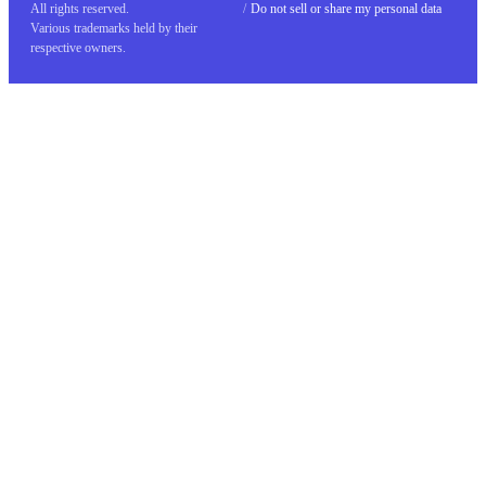
All rights reserved.
/
Do not sell or share my personal data
Various trademarks held by their
respective owners.