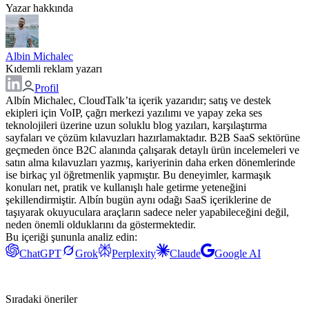
Yazar hakkında
Albin Michalec
Kıdemli reklam yazarı
Profil
Albín Michalec, CloudTalk’ta içerik yazarıdır; satış ve destek
ekipleri için VoIP, çağrı merkezi yazılımı ve yapay zeka ses
teknolojileri üzerine uzun soluklu blog yazıları, karşılaştırma
sayfaları ve çözüm kılavuzları hazırlamaktadır. B2B SaaS sektörüne
geçmeden önce B2C alanında çalışarak detaylı ürün incelemeleri ve
satın alma kılavuzları yazmış, kariyerinin daha erken dönemlerinde
ise birkaç yıl öğretmenlik yapmıştır. Bu deneyimler, karmaşık
konuları net, pratik ve kullanışlı hale getirme yeteneğini
şekillendirmiştir. Albín bugün aynı odağı SaaS içeriklerine de
taşıyarak okuyuculara araçların sadece neler yapabileceğini değil,
neden önemli olduklarını da göstermektedir.
Bu içeriği şununla analiz edin:
ChatGPT
Grok
Perplexity
Claude
Google AI
Sıradaki öneriler