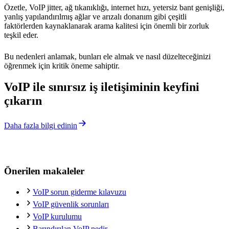
Özetle, VoIP jitter, ağ tıkanıklığı, internet hızı, yetersiz bant genişliği,
yanlış yapılandırılmış ağlar ve arızalı donanım gibi çeşitli
faktörlerden kaynaklanarak arama kalitesi için önemli bir zorluk
teşkil eder.
Bu nedenleri anlamak, bunları ele almak ve nasıl düzelteceğinizi
öğrenmek için kritik öneme sahiptir.
VoIP ile sınırsız iş iletişiminin keyfini
çıkarın
Daha fazla bilgi edinin
Önerilen makaleler
VoIP sorun giderme kılavuzu
VoIP güvenlik sorunları
VoIP kurulumu
Barındırılan VoIP nedir