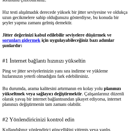
Hız testi alışılmadık derecede yüksek bir jitter seviyesine ve oldukça
uzun gecikmelere sahip olduğunuzu gösterdiyse, bu konuda bir
şeyler yapma zamanı gelmiş demektir.
Jitter değerinizi kabul edilebilir seviyelere düşürmek ve
sorunları gidermek
için uygulayabileceğiniz bazı adımlar
şunlardır:
#1 İnternet bağlantı hızınızı yükseltin
Ping ve jitter seviyelerinizin yanı sıra indirme ve yükleme
hızlarınızın yeterli olmadığını fark edebilirsiniz.
Bu durumda, arama kalitesini artırmanın en kolay yolu
planınızı
yükseltmek veya sağlayıcı değiştirmektir
. Çalışanlarınız düzenli
olarak yavaş bir internet bağlantısından şikayet ediyorsa, internet
planınızı değiştirmenin tam zamanı olabilir.
#2 Yönlendiricinizi kontrol edin
Kullandığınız yönlendirici güncelliğini yitirmiş veya yanlış