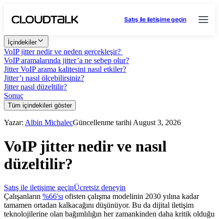
Satış ile iletişime geçin
İçindekiler
VoIP jitter nedir ve neden gerçekleşir?
VoIP aramalarında jitter’a ne sebep olur?
Jitter VoIP arama kalitesini nasıl etkiler?
Jitter’ı nasıl ölçebilirsiniz?
Jitter nasıl düzeltilir?
Sonuç
Tüm içindekileri göster
Yazar:
Albin Michalec
Güncellenme tarihi August 3, 2026
VoIP jitter nedir ve nasıl
düzeltilir?
Satış ile iletişime geçin
Ücretsiz deneyin
Çalışanların
%66'sı
ofisten çalışma modelinin 2030 yılına kadar
tamamen ortadan kalkacağını düşünüyor. Bu da dijital iletişim
teknolojilerine olan bağımlılığın her zamankinden daha kritik olduğu