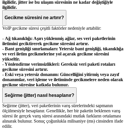
ilgilidir, jitter ise bu ulaşım süresinin ne kadar değiştiğiyle
ilgilidir.
Gecikme süresini ne artırır?
VoIP gecikme süresi çeşitli faktörler nedeniyle artabilir:
-
Ağ tıkanıklığı: Aşırı yüklenmiş ağlar, ses veri paketlerinin
iletimini geciktirerek gecikme süresini artırır.
-
Bant genişliği sınırlamaları: Yetersiz bant genişliği, tıkanıklığa
ve veri iletim gecikmelerine yol açarak gecikme süresini
yükseltir.
-
Yönlendirme verimsizlikleri: Gereksiz veri paketi rotaları
gecikme süresini artırır.
-
Eski veya yetersiz donanım: Güncelliğini yitirmiş veya zayıf
donanımlar, veri işleme ve iletiminde gecikmelere neden olarak
gecikme süresine katkıda bulunur.
Seğirme (jitter) nasıl hesaplanır?
Seğirme (jitter), veri paketlerinin varış sürelerindeki sapmanın
ölçülmesiyle hesaplanır. Genellikle, her bir paketin beklenen varış
süresi ile gerçek varış süresi arasındaki mutlak farkların ortalaması
alınarak bulunur. Sonuç çoğunlukla milisaniye (ms) cinsinden ifade
edilir.