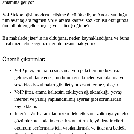
anlamına geliyor.
VoIP teknolojisi, modern iletişime öncülük ediyor. Ancak sunduğu
tüm avantajlara rağmen VoIP, arama kalitesi söz konusu olduğunda
önemli bir engelle karşılaşıyor: jitter (seğirme).
Bu makalede jitter’ın ne olduğuna, neden kaynaklandığına ve bunu
nasıl düzeltebileceğinize derinlemesine bakıyoruz.
Önemli çıkarımlar:
VoIP jitter, bir arama sırasında veri paketlerinin düzensiz
gelmesini ifade eder; bu durum gecikmeler, yankılanma ve
ses/video bozulmaları gibi iletişim kesintilerine yol açar.
VoIP jitter, arama kalitesini etkileyen ağ tıkanıklığı, yavaş
internet ve yanlış yapılandırılmış ayarlar gibi sorunlardan
kaynaklanır.
Jitter’ın VoIP aramaları üzerindeki etkisini azaltmaya yönelik
çözümler arasında internet hızını artırmak, yönlendiricileri
optimum performans için yapılandırmak ve jitter ara belleği