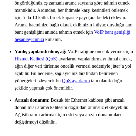
öngördüğünüz eş zamanlı arama sayısına göre tahmin etmek
mantıklıdır. Ardından, her ihtimale karşı kesintileri önlemek
için 5 ila 10 katlık bir ek kapasite payı (ara bellek) ekleyin.
Arama hacminize bağlı olarak ekibinizin ihtiyaç duyduğu tam
bant genişliğini anında tahmin etmek için
VoIP bant genişliği
hesaplayıcımızı
kullanın.
Yanlış yapılandırılmış ağ:
VoIP trafiğine öncelik vermek için
Hizmet Kalitesi (QoS)
ayarlarını yapılandırmayı ihmal etmek,
ağın diğer veri türlerine öncelik vermesi nedeniyle jitter’a yol
açabilir. Bu nedenle, sağlayıcınız tarafından belirlenen
yönergeleri izleyerek bu
QoS ayarlarını
tam olarak doğru
şekilde yapmak çok önemlidir.
Arızalı donanım:
Bozuk bir Ethernet kablosu gibi arızalı
donanımlar arama kalitesini doğrudan olumsuz etkileyebilir.
Ağ istikrarını artırmak için eski veya arızalı donanımları
değiştirmeyi düşünün.