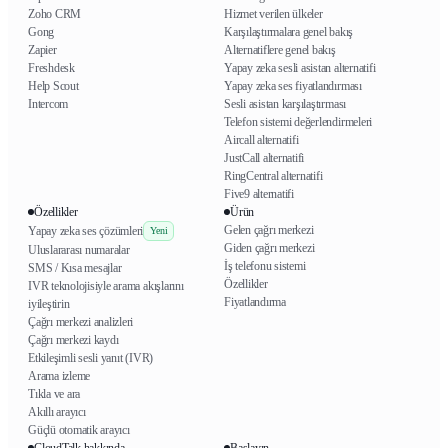
Zoho CRM
Hizmet verilen ülkeler
Gong
Karşılaştırmalara genel bakış
Zapier
Alternatiflere genel bakış
Freshdesk
Yapay zeka sesli asistan alternatifi
Help Scout
Yapay zeka ses fiyatlandırması
Intercom
Sesli asistan karşılaştırması
Telefon sistemi değerlendirmeleri
Aircall alternatifi
JustCall alternatifi
RingCentral alternatifi
Five9 alternatifi
Özellikler
Ürün
Gelen çağrı merkezi
Yapay zeka ses çözümleri
Yeni
Giden çağrı merkezi
Uluslararası numaralar
İş telefonu sistemi
SMS / Kısa mesajlar
Özellikler
IVR teknolojisiyle arama akışlarını
Fiyatlandırma
iyileştirin
Çağrı merkezi analizleri
Çağrı merkezi kaydı
Etkileşimli sesli yanıt (IVR)
Arama izleme
Tıkla ve ara
Akıllı arayıcı
Güçlü otomatik arayıcı
CloudTalk hakkında
Başlayın