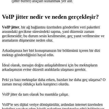
(jitter buffer) araçları kullanmak yer alır.
VoIP jitter nedir ve neden gerçekleşir?
VoIP jitter
, bir ağ bağlantısı üzerinden gönderilen veri paketleri
arasındaki gecikme süresindeki sapma, yani düzensiz zaman
gecikmesidir; bu durum sesin kesilmesine, geç yanıt verilmesine ve
aramaların düşmesine neden olur.
Arkadaşınıza her biri konuşmanızın bir bölümünü içeren bir dizi
mektup gönderdiğinizi hayal edin.
İdeal olarak, mesajın doğru anlaşılabilmesi için bu mektupların
arkadaşınızın evine düzenli aralıklarla ulaşması gerekir.
Peki ya bazı mektuplar daha erken, bazıları ise daha geç ulaşırsa? O
zaman mesaj oldukça kafa karıştırıcı olurdu.
VoIP jitter da tam olarak bu mantıkla çalışır.
VoIP'te ses dijital veriye dönüştürülür, ardından internet üzerinden
hedefine seyahat eden küçük paketlere (mektuplar gibi) bölünür ve