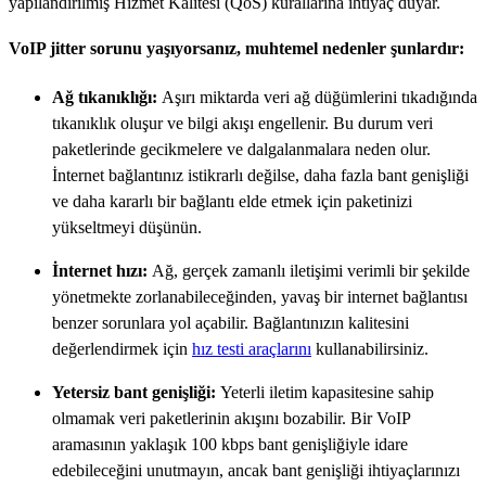
yapılandırılmış Hizmet Kalitesi (QoS) kurallarına ihtiyaç duyar.
VoIP jitter sorunu yaşıyorsanız, muhtemel nedenler şunlardır:
Ağ tıkanıklığı:
Aşırı miktarda veri ağ düğümlerini tıkadığında
tıkanıklık oluşur ve bilgi akışı engellenir. Bu durum veri
paketlerinde gecikmelere ve dalgalanmalara neden olur.
İnternet bağlantınız istikrarlı değilse, daha fazla bant genişliği
ve daha kararlı bir bağlantı elde etmek için paketinizi
yükseltmeyi düşünün.
İnternet hızı:
Ağ, gerçek zamanlı iletişimi verimli bir şekilde
yönetmekte zorlanabileceğinden, yavaş bir internet bağlantısı
benzer sorunlara yol açabilir. Bağlantınızın kalitesini
değerlendirmek için
hız testi araçlarını
kullanabilirsiniz.
Yetersiz bant genişliği:
Yeterli iletim kapasitesine sahip
olmamak veri paketlerinin akışını bozabilir. Bir VoIP
aramasının yaklaşık 100 kbps bant genişliğiyle idare
edebileceğini unutmayın, ancak bant genişliği ihtiyaçlarınızı