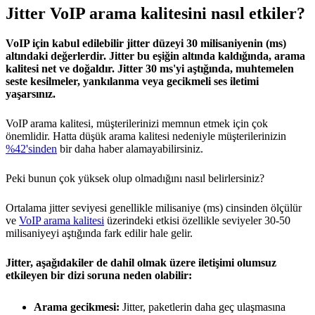
Jitter VoIP arama kalitesini nasıl etkiler?
VoIP için kabul edilebilir jitter düzeyi 30 milisaniyenin (ms)
altındaki değerlerdir. Jitter bu eşiğin altında kaldığında, arama
kalitesi net ve doğaldır. Jitter 30 ms'yi aştığında, muhtemelen
seste kesilmeler, yankılanma veya gecikmeli ses iletimi
yaşarsınız.
VoIP arama kalitesi, müşterilerinizi memnun etmek için çok
önemlidir. Hatta düşük arama kalitesi nedeniyle müşterilerinizin
%42'sinden
bir daha haber alamayabilirsiniz.
Peki bunun çok yüksek olup olmadığını nasıl belirlersiniz?
Ortalama jitter seviyesi genellikle milisaniye (ms) cinsinden ölçülür
ve
VoIP arama kalitesi
üzerindeki etkisi özellikle seviyeler 30-50
milisaniyeyi aştığında fark edilir hale gelir.
Jitter, aşağıdakiler de dahil olmak üzere iletişimi olumsuz
etkileyen bir dizi soruna neden olabilir:
Arama gecikmesi:
Jitter, paketlerin daha geç ulaşmasına