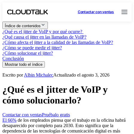
Contactar con ventas
Índice de contenidos
¿Qué es el jitter de VoIP y por qué ocurre?
¿Qué causa el jitter en las llamadas de VoIP?
¿Cómo afecta el jitter a la calidad de las llamadas de VoIP?
¿Cómo se puede medir el jitter?
¿Cómo solucionar el jitter?
Conclusión
Mostrar todo el índice
Escrito por
Albin Michalec
Actualizado el agosto 3, 2026
¿Qué es el jitter de VoIP y
cómo solucionarlo?
Contactar con ventas
Pruébalo gratis
El 66%
de los empleados piensa que el trabajo en la oficina habrá
desaparecido por completo para 2030. Esto significa que la
dependencia de las tecnologías de comunicación digital es más