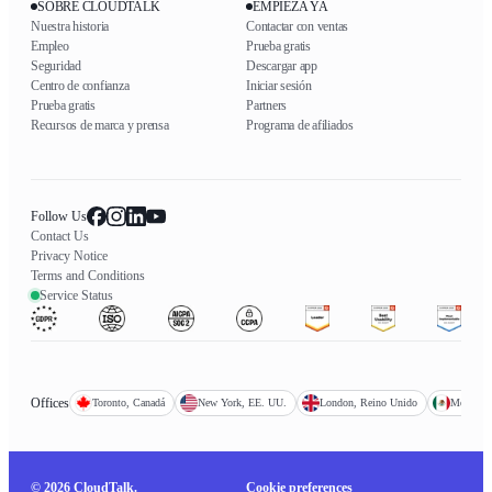
SOBRE CLOUDTALK
EMPIEZA YA
Nuestra historia
Contactar con ventas
Empleo
Prueba gratis
Seguridad
Descargar app
Centro de confianza
Iniciar sesión
Prueba gratis
Partners
Recursos de marca y prensa
Programa de afiliados
Follow Us
Contact Us
Privacy Notice
Terms and Conditions
Service Status
Offices
Toronto, Canadá
New York, EE. UU.
London, Reino Unido
Mexico C
© 2026 CloudTalk.
Cookie preferences