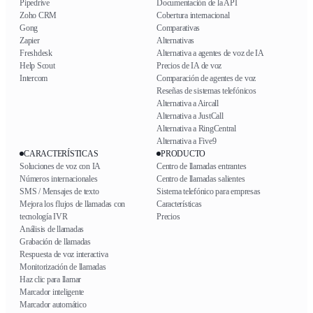
Pipedrive
Documentación de la API
Zoho CRM
Cobertura internacional
Gong
Comparativas
Zapier
Alternativas
Freshdesk
Alternativa a agentes de voz de IA
Help Scout
Precios de IA de voz
Intercom
Comparación de agentes de voz
Reseñas de sistemas telefónicos
Alternativa a Aircall
Alternativa a JustCall
Alternativa a RingCentral
Alternativa a Five9
CARACTERÍSTICAS
PRODUCTO
Soluciones de voz con IA
Centro de llamadas entrantes
Números internacionales
Centro de llamadas salientes
SMS / Mensajes de texto
Sistema telefónico para empresas
Mejora los flujos de llamadas con
Características
tecnología IVR
Precios
Análisis de llamadas
Grabación de llamadas
Respuesta de voz interactiva
Monitorización de llamadas
Haz clic para llamar
Marcador inteligente
Marcador automático