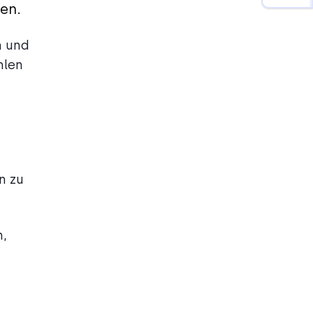
en.
n und
hlen
n zu
n,