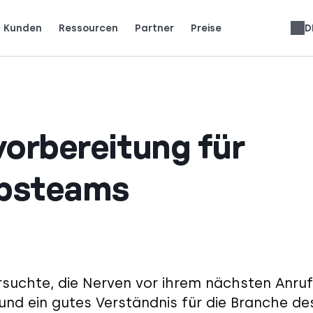
Kunden
Ressourcen
Partner
Preise
D
en
te Teams CloudTalk nutzen, um zu wachsen.
eschichte. Gewinnen Sie die Aufmerksamkeit.
Verdienen Sie 25 % MRR für jede Anmeldung.
Bis zu 30 % Umsatzbeteiligung auf Lebenszeit.
Telefonanlagen-Bewertungen
vorbereitung für
ebsteams
ersuchte, die Nerven vor ihrem nächsten Anruf
 und ein gutes Verständnis für die Branche de