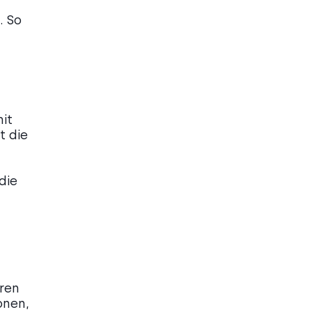
. So
it
t die
die
ren
onen,