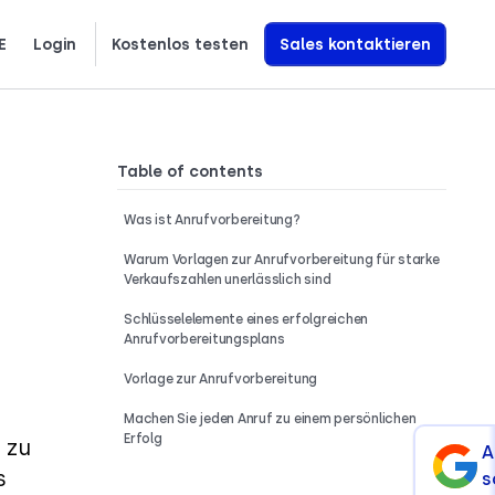
E
Login
Kostenlos testen
Sales kontaktieren
Erfahren Sie genau, wie wir KI-Sprachagenten entwickeln, die den Umsatz steigern
Table of contents
Was ist Anrufvorbereitung?
Warum Vorlagen zur Anrufvorbereitung für starke
Verkaufszahlen unerlässlich sind
Schlüsselelemente eines erfolgreichen
Anrufvorbereitungsplans
Vorlage zur Anrufvorbereitung
Machen Sie jeden Anruf zu einem persönlichen
Erfolg
 zu
A
s
s