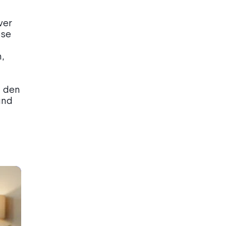
ver
sse
,
n den
und