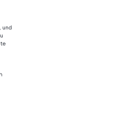
, und
zu
ute
h