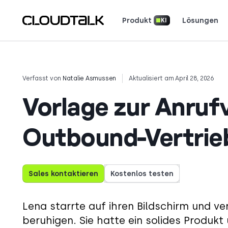
Produkt
Lösungen
KI
Unsere Apps herunterlad
Lesen Sie, wie ech
Sehen Sie, was Kunden sagen (und lieben).
Erzählen Sie Ihre G
Verfasst von
Natalie Asmussen
Aktualisiert am April 28, 2026
Vorlage zur Anruf
Outbound-Vertri
Sales kontaktieren
Kostenlos testen
Lena starrte auf ihren Bildschirm und v
beruhigen. Sie hatte ein solides Produkt