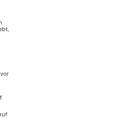
n
ebt,
uvor
f
ruf