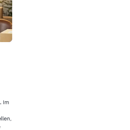
.
Im
llen,
e