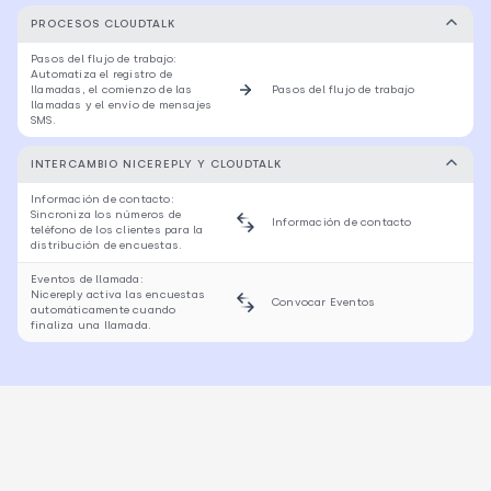
PROCESOS CLOUDTALK
Pasos del flujo de trabajo:
Automatiza el registro de
llamadas, el comienzo de las
Pasos del flujo de trabajo
llamadas y el envío de mensajes
SMS.
INTERCAMBIO NICEREPLY Y CLOUDTALK
Información de contacto:
Sincroniza los números de
Información de contacto
teléfono de los clientes para la
distribución de encuestas.
Eventos de llamada:
Nicereply activa las encuestas
Convocar Eventos
automáticamente cuando
finaliza una llamada.