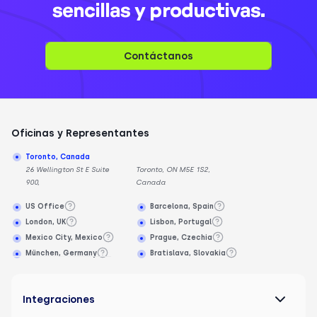
sencillas y productivas.
Contáctanos
Oficinas y Representantes
Toronto, Canada
26 Wellington St E Suite
Toronto, ON M5E 1S2,
900,
Canada
US Office
Barcelona, Spain
London, UK
Lisbon, Portugal
Mexico City, Mexico
Prague, Czechia
München, Germany
Bratislava, Slovakia
Integraciones