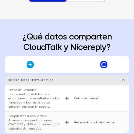
¿Qué datos comparten
CloudTalk y Nicereply?
BUENA RESPUESTA RECIBE
Datos de llamadas:
Las llamadas perdidas, las
duraciones, los resultados de las
Datos de llamada
llamadas y los registros se
sincronizan con Nicereply.
Respuestas a encuestas:
Almacena las puntuaciones
Respuestas a la encuesta
CSAT, CES y NPS vinculadas a los
registros de llamadas.